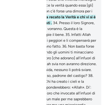
contro Allah e smentisce la verità quando essa [gli]
giunge? Nell’Inferno non c’è forse una dimora per i
miscredenti?
33
.
Chi ha recato la Verità e chi vi si è
attenuto: ecco i timorati .
34
.
Presso il loro Signore,
avranno tutto quel che vorranno. Questa è la
ricompensa di chi compie il bene.
35
.
Infatti Allah
cancellerà le loro azioni peggiori e li compenserà per
ciò che di meglio avranno fatto.
36
.
Non basta forse
Allah al Suo servo, quando gli uomini ti minacciano
[con le sanzioni] di coloro [che adorano] all’infuori di
Allah ? E coloro che Allah svia non avranno direzione.
37
.
Coloro che Allah guida, nessuno li potrà sviare.
Allah non è forse eccelso, padrone del castigo?
38
.
Se domandassi loro: «Chi ha creato i cieli e la
terra?», certamente risponderebbero: «Allah». Di’:
«Considerate allora coloro che invocate all’infuori di
Allah. Se Allah volesse un male per me saprebbero
dissiparlo? Se volesse per me una misericordia,