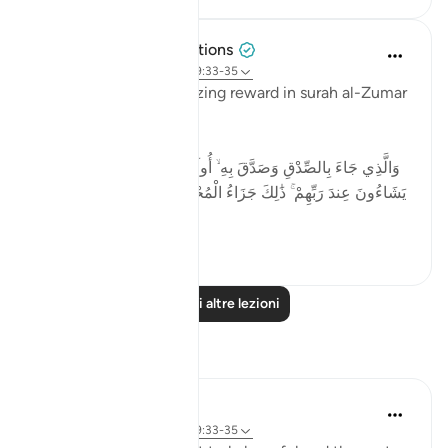
Tulayhah Tafsir Translations
3 anni fa
·
Riferimento
ayah 39:33-35
Allah promises an amazing reward in surah al-Zumar
when He says:
وَالَّذِي جَاءَ بِالصِّدْقِ وَصَدَّقَ بِهِ ۙ أُولَـٰئِكَ هُمُ الْمُتَّقُونَ * لَهُم مَّا
يَشَاءُونَ عِندَ رَبِّهِمْ ۚ ذَٰلِكَ جَزَاءُ الْمُحْسِنِينَ * لِيُكَفِّرَ اللَّـهُ عَنْهُمْ
أَسْوَأَ ...
Vedi altro
4
0
Leggi altre lezioni
Riflessi
Sarah Kabir
5 anni fa
·
Riferimento
ayah 39:33-35