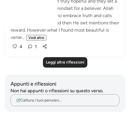
I find these set of ayaat truly hopeful and they set a
realistic and practical mindset for a believer. Allah
swt mentions those who embrace truth and calls
them ‘the righteous’ and then He swt mentions their
reward. However what I found most beautiful is
verse...
Vedi altro
4
1
Leggi altre riflessioni
Appunti e riflessioni
Non hai appunti o riflessioni su questo verso.
Cattura i tuoi pensieri…