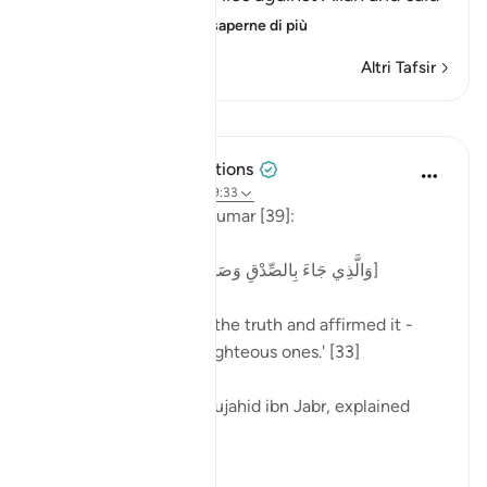
that there were
…
Per saperne di più
Altri Tafsir
Lezioni
Tulayhah Tafsir Translations
2 anni fa
·
Riferimento
ayah 39:33
Allah says in surah al-Zumar [39]:
[وَالَّذِي جَاءَ بِالصِّدْقِ وَصَدَّقَ بِهِ ۙ أُولَٰئِكَ هُمُ الْمُتَّقُونَ]
'One who has brought the truth and affirmed it -
those people are the righteous ones.' [33]
One of the tabi'oon, Mujahid ibn Jabr, explained
this...
Vedi altro
4
3