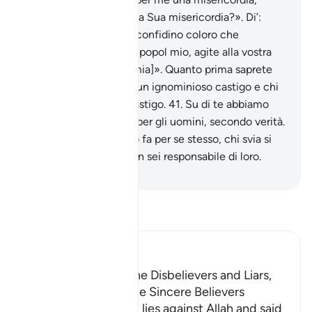
saprebbero trattenere la Sua misericordia?». Di’:
«Allah mi basta: in Lui confidino coloro che
confidano».
39
.
Di’: «O popol mio, agite alla vostra
maniera, io agirò [alla mia]». Quanto prima saprete
40
.
chi sarà colpito da un ignominioso castigo e chi
riceverà un duraturo castigo.
41
.
Su di te abbiamo
fatto scendere il Libro per gli uomini, secondo verità.
Chi ne è ben diretto, lo fa per se stesso, chi svia si
svia a suo danno. Tu non sei responsabile di loro.
-
Hamza Roberto Piccardo
Leggi il Tafsir
Ibn Kathir (Abridged)
The Punishment of the Disbelievers and Liars,
and the Reward of the Sincere Believers
The idolators uttered lies against Allah and said