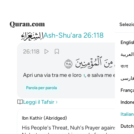
Selezi
026
فافتح بيني وبينهم فتحا ونجني ومن معي م
Ash-Shu'ara
26:118
Englis
26:118
العربية
ﱱ
ﱲ
ﱳ
ﱴ
বাংলা
Apri una via tra me e loro
, e salva me e i cre
1
ارسی
Parola per parola
França
Leggi il Tafsir
Indon
Italia
Ibn Kathir (Abridged)
Dutch
His People's Threat, Nuh's Prayer against Them