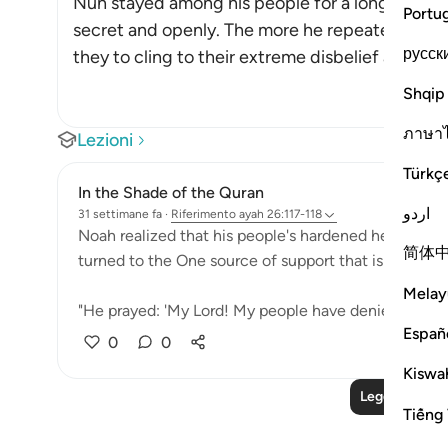
Nuh stayed among his people for a long time, ca
Portu
secret and openly. The more he repeated his c
русск
they to cling to their extreme disbelief and resist
Shqip
ภาษา
Lezioni
Türkç
In the Shade of the Quran
اردو
31 settimane fa
·
Riferimento
ayah 26:117-118
Noah realized that his people's hardened hearts wou
简体
turned to the One source of support that is always av
Melay
"He prayed: 'My Lord! My people have denied me. So, 
Españ
0
0
Kiswah
Leggi altre le
Tiếng 