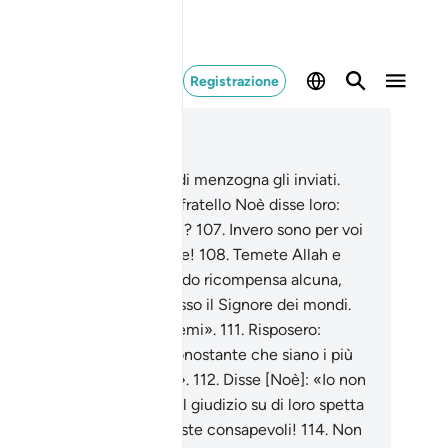
Registrazione
ggere nel contesto
itolo 26, Pagina 372, Juz 19
5
.
Il popolo di Noè tacciò di menzogna gli inviati.
6
.
[Ricorda] quando il loro fratello Noè disse loro:
on sarete dunque timorati?
107
.
Invero sono per voi
 messaggero degno di fede!
108
.
Temete Allah e
beditemi.
109
.
Non vi chiedo ricompensa alcuna,
é la mia ricompensa è presso il Signore dei mondi.
0
.
Temete Allah e obbeditemi».
111
.
Risposero:
ovremmo credere in te nonostante che siano i più
erabili [di noi] a seguirti?».
112
.
Disse [Noè]: «Io non
osco il loro operato.
113
.
Il giudizio su di loro spetta
 mio Signore. Se solo ne foste consapevoli!
114
.
Non