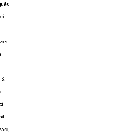
lling them to Allah night and day, in
sar
guês
all to them, the more determined were
alt
ий
 his call. I
…
no
Per saperne di più
Sig
Altri Tafsir
Apr
ch
ไทย
era
e
li
tut
ver
ld not soften to his message. Therefore, he
中文
-
Ha
ailable to believers, never failing them:
u
judge decisively ...
Ap
Vedi altro
ol
Non
ili
zioni
Việt