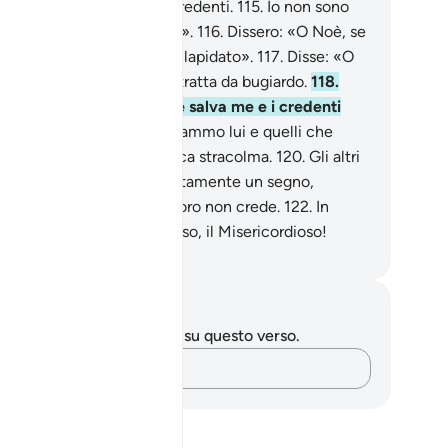
ò certo io a respingere i credenti.
115
.
Io non sono
ro che un nunzio esplicito».
116
.
Dissero: «O Noè, se
n smetti sarai certamente lapidato».
117
.
Disse: «O
nor mio, la mia gente mi tratta da bugiardo.
118
.
i una via tra me e loro , e salva me e i credenti
e sono con me».
119
.
Salvammo lui e quelli che
no insieme con lui sull’Arca stracolma.
120
.
Gli altri
 annegammo.
121
.
Ecco certamente un segno,
tavia la maggior parte di loro non crede.
122
.
In
ità il tuo Signore è l’Eccelso, il Misericordioso!
mza Roberto Piccardo
punti e riflessioni
 hai appunti o riflessioni su questo verso.
Cattura i tuoi pensieri…