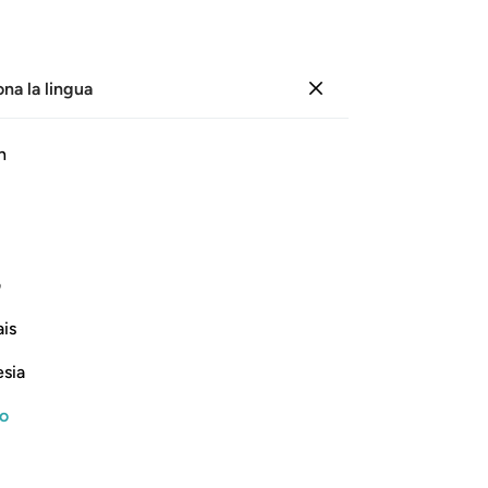
ona la lingua
Registrazione
Le
h
Cap
10
ﱫ
ﱬ
ﱭ
ﱮ
ﱯ
ﱰ
10
«N
denti che sono con me».
un
ف
ob
Continua a leggere
is
ch
11
esia
«D
mis
no
con
, and Their Destruction
al