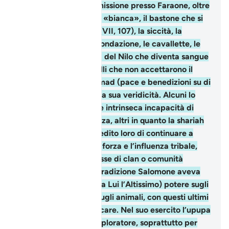
suffragarlo nella sua missione presso Faraone, oltre
alla mano che diventa «bianca», il bastone che si
trasforma in serpente(VII, 107), la siccità, la
carestia (VII, 130), l’inondazione, le cavallette, le
pulci, le rane e l’acqua del Nilo che diventa sangue
(VII, 133). Molti di quelli che non accettarono il
messaggio di Muhammad (pace e benedizioni su di
lui) erano convinti della sua veridicità. Alcuni lo
fecero per ignoranza e intrinseca incapacità di
percepirne la grandezza, altri in quanto la shariah
islamica avrebbe impedito loro di continuare a
prevaricare usando la forza e l’influenza tribale,
altri ancora per interesse di clan o comunità
religiosa. Secondo la tradizione Salomone aveva
avuto da Allah (gloria a Lui l’Altissimo) potere sugli
uomini, sui dèmoni e sugli animali, con questi ultimi
poteva anche comunicare. Nel suo esercito l’upupa
aveva le funzioni di esploratore, soprattutto per