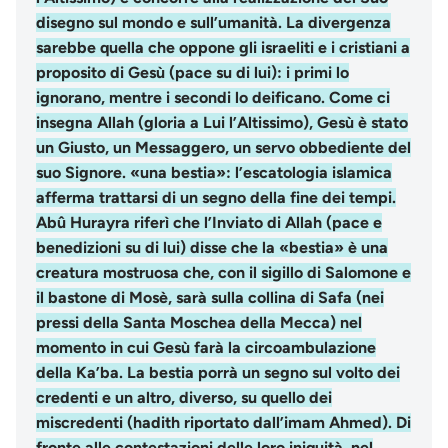
disegno sul mondo e sull’umanità. La divergenza
sarebbe quella che oppone gli israeliti e i cristiani a
proposito di Gesù (pace su di lui): i primi lo
ignorano, mentre i secondi lo deificano. Come ci
insegna Allah (gloria a Lui l’Altissimo), Gesù è stato
un Giusto, un Messaggero, un servo obbediente del
suo Signore. «una bestia»: l’escatologia islamica
afferma trattarsi di un segno della fine dei tempi.
Abû Hurayra riferì che l’Inviato di Allah (pace e
benedizioni su di lui) disse che la «bestia» è una
creatura mostruosa che, con il sigillo di Salomone e
il bastone di Mosè, sarà sulla collina di Safa (nei
pressi della Santa Moschea della Mecca) nel
momento in cui Gesù farà la circoambulazione
della Ka’ba. La bestia porrà un segno sul volto dei
credenti e un altro, diverso, su quello dei
miscredenti (hadith riportato dall’imam Ahmed). Di
fronte alle contestazioni delle loro iniquità, nel