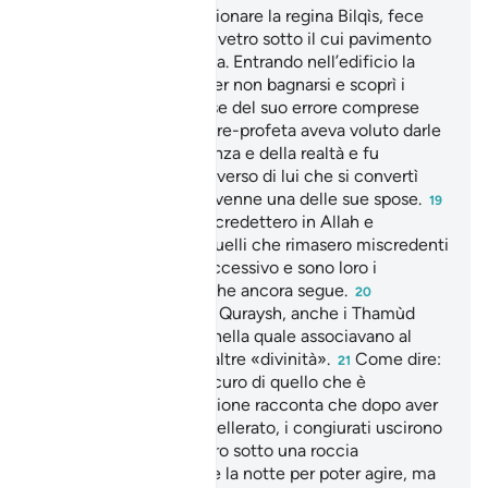
Salomone, per impressionare la regina Bilqìs, fece
costruire un palazzo di vetro sotto il cui pavimento
fece scorrere dell’acqua. Entrando nell’edificio la
donna tirò su le vesti per non bagnarsi e scoprì i
piedi. Quando si accorse del suo errore comprese
anche la lezione che il re-profeta aveva voluto darle
a proposito dell’apparenza e della realtà e fu
talmente ben disposta verso di lui che si convertì
all’I- slàm. In seguito divenne una delle sue spose.
19
Una parte dei Thamùd credettero in Allah e
obbedirono a Şâlih, a quelli che rimasero miscredenti
si rivolge il versetto successivo e sono loro i
protagonisti di quello che ancora segue.
20
Probabilmente, come i Quraysh, anche i Thamùd
avevano una religione nella quale associavano al
culto di Allah quelli di altre «divinità».
Come dire:
21
«Siamo del tutto all’oscuro di quello che è
avvenuto».
La tradizione racconta che dopo aver
22
stretto questo patto scellerato, i congiurati uscirono
dalla città e si nascosero sotto una roccia
aspettando che calasse la notte per poter agire, ma