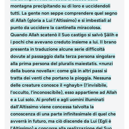
montagna precipitando su di loro e uccidendoli
tutti. La gente non seppe comprendere quel segno
di Allah (gloria a Lui l’Altissimo) e si imbestialì al
punto da uccidere la cantinella miracolosa.
Quando Allah scatenò il Suo castigo si salvò Şâlih e
i pochi che avevano creduto insieme a lui. II brano
presenta in traduzione alcune serie difficoltà
dovute al passaggio dalla terza persona singolare
alla prima persona del pluralis maiestatis. «nunzi
della buona novella»: come già in altri passi si
tratta dei venti che portano la pioggia. Nessuna
delle creature conosce il «ghayb» (l’invisibile,
l’occulto, l’inconoscibile), esso appartiene ad Allah
e a Lui solo. Ai profeti e agli uomini illuminati
dall’Altissimo viene concessa talvolta la
conoscenza di una parte infinitesimale di quel che
avverrà in futuro, ma ciò discende da Lui (Egli è
l’Altissimo) e concorre alla realizzazione del Suo