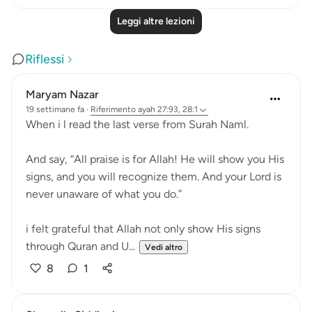
Leggi altre lezioni
Riflessi
Maryam Nazar
19 settimane fa
·
Riferimento
ayah 27:93, 28:1
When i l read the last verse from Surah Naml.
And say, “All praise is for Allah! He will show you His
signs, and you will recognize them. And your Lord is
never unaware of what you do.”
i felt grateful that Allah not only show His signs
through Quran and U...
Vedi altro
8
1