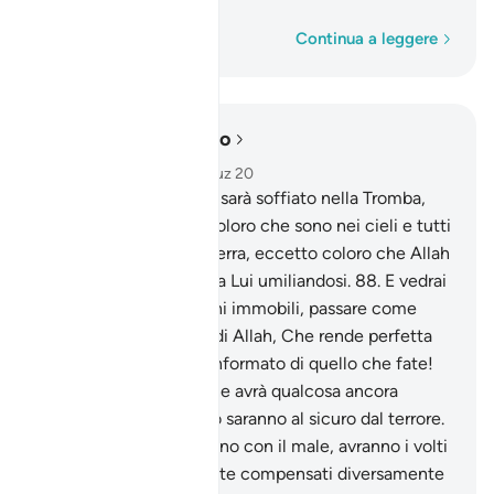
Parola per parola
Continua a leggere
Leggere nel contesto
Capitolo 27, Pagina 385, Juz 20
87
.
E, nel Giorno in cui sarà soffiato nella Tromba,
saranno atterriti tutti coloro che sono nei cieli e tutti
coloro che sono sulla terra, eccetto coloro che Allah
vorrà. Tutti torneranno a Lui umiliandosi.
88
.
E vedrai
le montagne, che ritieni immobili, passare come
fossero nuvole. Opera di Allah, Che rende perfetta
ogni cosa . Egli è ben informato di quello che fate!
89
.
Chi verrà con il bene avrà qualcosa ancora
migliore. In quel Giorno saranno al sicuro dal terrore.
90
.
E coloro che verranno con il male, avranno i volti
gettati nel Fuoco: «Siete compensati diversamente