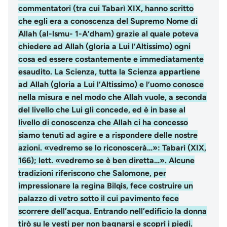
commentatori (tra cui Tabarì XIX, hanno scritto
che egli era a conoscenza del Supremo Nome di
Allah (al-lsmu- 1-A’dham) grazie al quale poteva
chiedere ad Allah (gloria a Lui l’Altissimo) ogni
cosa ed essere costantemente e immediatamente
esaudito. La Scienza, tutta la Scienza appartiene
ad Allah (gloria a Lui l’Altissimo) e l’uomo conosce
nella misura e nel modo che Allah vuole, a seconda
del livello che Lui gli concede, ed è in base al
livello di conoscenza che Allah ci ha concesso
siamo tenuti ad agire e a rispondere delle nostre
azioni. «vedremo se lo riconoscerà…»: Tabarì (XIX,
166); lett. «vedremo se è ben diretta…». Alcune
tradizioni riferiscono che Salomone, per
impressionare la regina Bilqìs, fece costruire un
palazzo di vetro sotto il cui pavimento fece
scorrere dell’acqua. Entrando nell’edificio la donna
tirò su le vesti per non bagnarsi e scoprì i piedi.