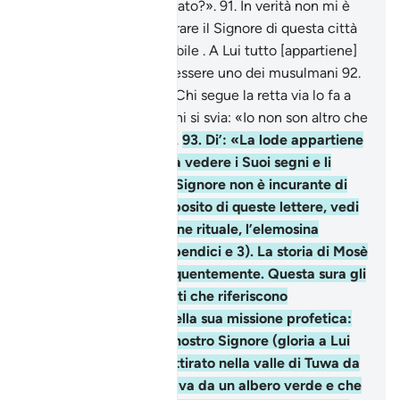
da quel che avete operato?».
91
.
In verità non mi è
stato ordinato che adorare il Signore di questa città
che Egli ha resa inviolabile . A Lui tutto [appartiene]
e mi ha comandato di essere uno dei musulmani
92
.
e di recitare il Corano. Chi segue la retta via lo fa a
suo vantaggio. E di’ a chi si svia: «Io non son altro che
uno degli ammonitori».
93
.
Di’: «La lode appartiene
ad Allah! Presto vi farà vedere i Suoi segni e li
riconoscerete». Il tuo Signore non è incurante di
quello che fate. A proposito di queste lettere, vedi
Appendice L’adorazione rituale, l’elemosina
obbligatoria (vedi Appendici e 3). La storia di Mosè
nel Corano ricorre frequentemente. Questa sura gli
dedica sintetici versetti che riferiscono
sull’episodio iniziale della sua missione profetica:
l’incontro con il suo e nostro Signore (gloria a Lui
l’Altissimo). Mosè fu attirato nella valle di Tuwa da
un fuoco che divampava da un albero verde e che