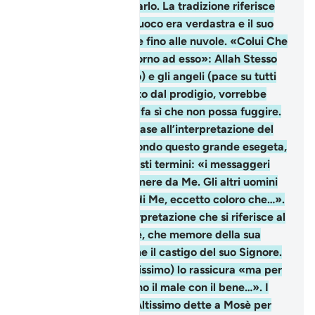
ardeva senza consumarlo. La tradizione riferisce
che la luce di questo fuoco era verdastra e il suo
chiarore saliva rovente fino alle nuvole. «Colui Che
è nel fuoco e chi è attorno ad esso»: Allah Stesso
(gloria a Lui l’Altissimo) e gli angeli (pace su tutti
loro). Mosè è annichilito dal prodigio, vorrebbe
sottrarsi, ma qualcosa fa sì che non possa fuggire.
Abbiamo tradotto in base all’interpretazione del
Tabarì (XIX, 137). Secondo questo grande esegeta,
il brano va letto in questi termini: «i messaggeri
non hanno nulla da temere da Me. Gli altri uomini
possono avere paura di Me, eccetto coloro che…».
C’è forse un’altra interpretazione che si riferisce al
caso specifico di Mosè, che memore della sua
condotta passata, teme il castigo del suo Signore.
Allah (gloria a Lui l’Altissimo) lo rassicura «ma per
coloro che sostituiscono il male con il bene…». I
nove segni che Allah Altissimo dette a Mosè per