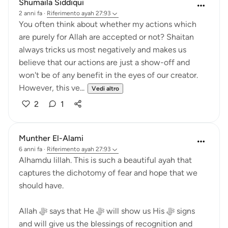
Shumaila Siddiqui
2 anni fa
·
Riferimento
ayah 27:93
You often think about whether my actions which
are purely for Allah are accepted or not? Shaitan
always tricks us most negatively and makes us
believe that our actions are just a show-off and
won't be of any benefit in the eyes of our creator.
However, this ve...
Vedi altro
2
1
Munther El-Alami
6 anni fa
·
Riferimento
ayah 27:93
Alhamdu lillah. This is such a beautiful ayah that
captures the dichotomy of fear and hope that we
should have.
Allah ﷻ says that He ﷻ will show us His ﷻ signs
and will give us the blessings of recognition and