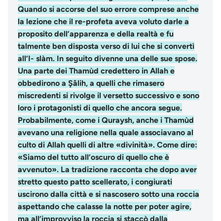
Quando si accorse del suo errore comprese anche
la lezione che il re-profeta aveva voluto darle a
proposito dell’apparenza e della realtà e fu
talmente ben disposta verso di lui che si convertì
all’I- slàm. In seguito divenne una delle sue spose.
Una parte dei Thamùd credettero in Allah e
obbedirono a Şâlih, a quelli che rimasero
miscredenti si rivolge il versetto successivo e sono
loro i protagonisti di quello che ancora segue.
Probabilmente, come i Quraysh, anche i Thamùd
avevano una religione nella quale associavano al
culto di Allah quelli di altre «divinità». Come dire:
«Siamo del tutto all’oscuro di quello che è
avvenuto». La tradizione racconta che dopo aver
stretto questo patto scellerato, i congiurati
uscirono dalla città e si nascosero sotto una roccia
aspettando che calasse la notte per poter agire,
ma all’improvviso la roccia si staccò dalla