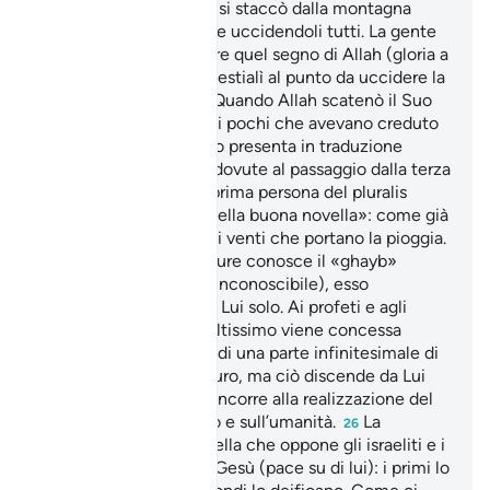
all’improvviso la roccia si staccò dalla montagna
precipitando su di loro e uccidendoli tutti. La gente
non seppe comprendere quel segno di Allah (gloria a
Lui l’Altissimo) e si imbestialì al punto da uccidere la
cantinella miracolosa. Quando Allah scatenò il Suo
castigo si salvò Şâlih e i pochi che avevano creduto
insieme a lui.
II brano presenta in traduzione
23
alcune serie difficoltà dovute al passaggio dalla terza
persona singolare alla prima persona del pluralis
maiestatis.
«nunzi della buona novella»: come già
24
in altri passi si tratta dei venti che portano la pioggia.
Nessuna delle creature conosce il «ghayb»
25
(l’invisibile, l’occulto, l’inconoscibile), esso
appartiene ad Allah e a Lui solo. Ai profeti e agli
uomini illuminati dall’Altissimo viene concessa
talvolta la conoscenza di una parte infinitesimale di
quel che avverrà in futuro, ma ciò discende da Lui
(Egli è l’Altissimo) e concorre alla realizzazione del
Suo disegno sul mondo e sull’umanità.
La
26
divergenza sarebbe quella che oppone gli israeliti e i
cristiani a proposito di Gesù (pace su di lui): i primi lo