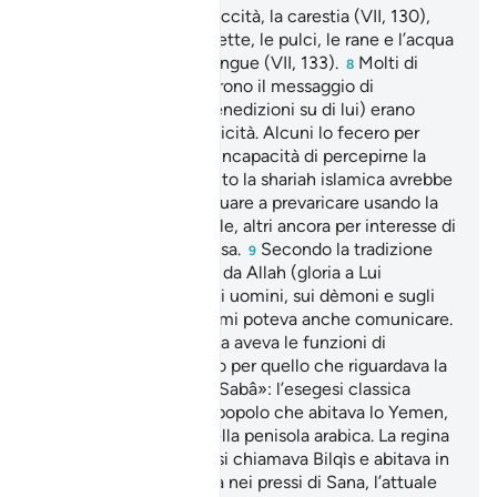
serpente(VII, 107), la siccità, la carestia (VII, 130),
l’inondazione, le cavallette, le pulci, le rane e l’acqua
del Nilo che diventa sangue (VII, 133).
Molti di
8
quelli che non accettarono il messaggio di
Muhammad (pace e benedizioni su di lui) erano
convinti della sua veridicità. Alcuni lo fecero per
ignoranza e intrinseca incapacità di percepirne la
grandezza, altri in quanto la shariah islamica avrebbe
impedito loro di continuare a prevaricare usando la
forza e l’influenza tribale, altri ancora per interesse di
clan o comunità religiosa.
Secondo la tradizione
9
Salomone aveva avuto da Allah (gloria a Lui
l’Altissimo) potere sugli uomini, sui dèmoni e sugli
animali, con questi ultimi poteva anche comunicare.
Nel suo esercito l’upupa aveva le funzioni di
esploratore, soprattutto per quello che riguardava la
ricerca dell’acqua.
«Sabâ»: l’esegesi classica
10
afferma trattarsi di un popolo che abitava lo Yemen,
regione meridionale della penisola arabica. La regina
che regnava su di loro si chiamava Bilqìs e abitava in
un palazzo che sorgeva nei pressi di Sana, l’attuale