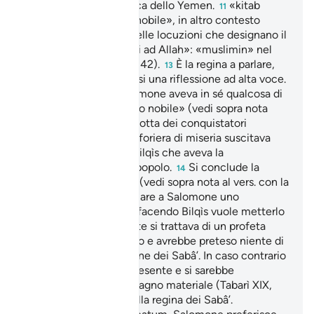
capitale della repubblica dello Yemen.
«kitab
11
karîm»: lett. «uno scri nobile», in altro contesto
potrebbe essere una delle locuzioni che designano il
Corano.
«sottomessi ad Allah»: «muslimin» nel
12
testo (come ai verss. e 42).
È la regina a parlare,
13
sembra che faccia quasi una riflessione ad alta voce.
Certo la lettera di Salomone aveva in sé qualcosa di
diverso, era «uno scritto nobile» (vedi sopra nota
tuttavia l’abituale condotta dei conquistatori
grondante di sangue e foriera di miseria suscitava
timori e diffidenze in Bilqìs che aveva la
responsabilità del suo popolo.
Si conclude la
14
riflessione della regina (vedi sopra nota al vers. con la
saggia decisione di inviare a Salomone uno
splendido regalo. Così facendo Bilqìs vuole metterlo
alla prova. Se veramente si trattava di un profeta
avrebbe rifiutato il dono e avrebbe preteso niente di
meno che la conversione dei Sabâ’. In caso contrario
avrebbe accettato il presente e si sarebbe
accontentato del guadagno materiale (Tabarì XIX,
155). «il suo trono»: della regina dei Sabâ’.