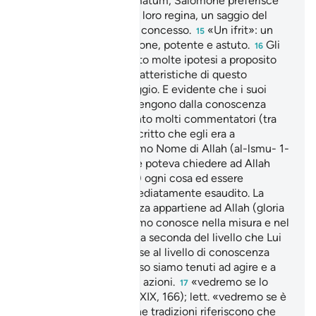
Nonostante il suo ultimatum, Salomone preferisce
mostrare ai Sabâ’ e alla loro regina, un saggio del
potere che Allah gli ha concesso.
«Un ifrit»: un
15
particolare tipo di dèmone, potente e astuto.
Gli
16
esegeti hanno formulato molte ipotesi a proposito
dell’identità e delle caratteristiche di questo
stupefacente personaggio. E evidente che i suoi
straordinari poteri provengono dalla conoscenza
delle Scritture e pertanto molti commentatori (tra
cui Tabarì XIX, hanno scritto che egli era a
conoscenza del Supremo Nome di Allah (al-lsmu- 1-
A’dham) grazie al quale poteva chiedere ad Allah
(gloria a Lui l’Altissimo) ogni cosa ed essere
costantemente e immediatamente esaudito. La
Scienza, tutta la Scienza appartiene ad Allah (gloria
a Lui l’Altissimo) e l’uomo conosce nella misura e nel
modo che Allah vuole, a seconda del livello che Lui
gli concede, ed è in base al livello di conoscenza
che Allah ci ha concesso siamo tenuti ad agire e a
rispondere delle nostre azioni.
«vedremo se lo
17
riconoscerà…»: Tabarì (XIX, 166); lett. «vedremo se è
ben diretta…».
Alcune tradizioni riferiscono che
18