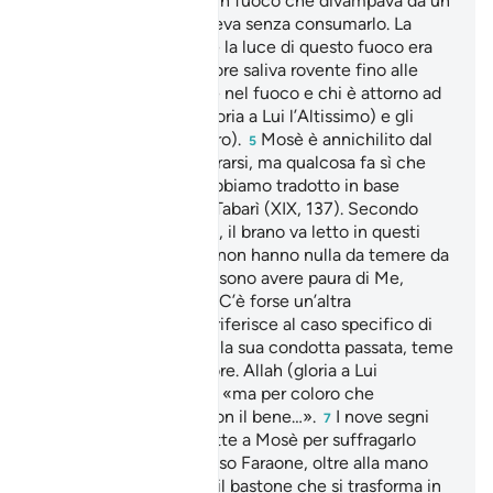
nella valle di Tuwa da un fuoco che divampava da un
albero verde e che ardeva senza consumarlo. La
tradizione riferisce che la luce di questo fuoco era
verdastra e il suo chiarore saliva rovente fino alle
nuvole.
«Colui Che è nel fuoco e chi è attorno ad
4
esso»: Allah Stesso (gloria a Lui l’Altissimo) e gli
angeli (pace su tutti loro).
Mosè è annichilito dal
5
prodigio, vorrebbe sottrarsi, ma qualcosa fa sì che
non possa fuggire.
Abbiamo tradotto in base
6
all’interpretazione del Tabarì (XIX, 137). Secondo
questo grande esegeta, il brano va letto in questi
termini: «i messaggeri non hanno nulla da temere da
Me. Gli altri uomini possono avere paura di Me,
eccetto coloro che…». C’è forse un’altra
interpretazione che si riferisce al caso specifico di
Mosè, che memore della sua condotta passata, teme
il castigo del suo Signore. Allah (gloria a Lui
l’Altissimo) lo rassicura «ma per coloro che
sostituiscono il male con il bene…».
I nove segni
7
che Allah Altissimo dette a Mosè per suffragarlo
nella sua missione presso Faraone, oltre alla mano
che diventa «bianca», il bastone che si trasforma in