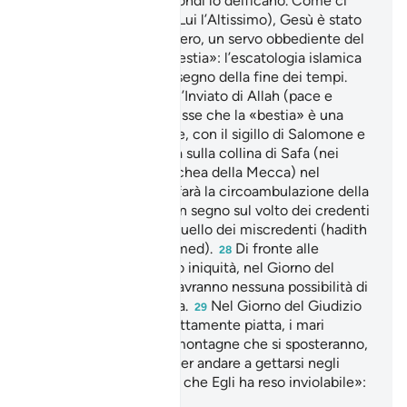
ignorano, mentre i secondi lo deificano. Come ci
insegna Allah (gloria a Lui l’Altissimo), Gesù è stato
un Giusto, un Messaggero, un servo obbediente del
suo Signore.
«una bestia»: l’escatologia islamica
27
afferma trattarsi di un segno della fine dei tempi.
Abû Hurayra riferì che l’Inviato di Allah (pace e
benedizioni su di lui) disse che la «bestia» è una
creatura mostruosa che, con il sigillo di Salomone e
il bastone di Mosè, sarà sulla collina di Safa (nei
pressi della Santa Moschea della Mecca) nel
momento in cui Gesù farà la circoambulazione della
Ka’ba. La bestia porrà un segno sul volto dei credenti
e un altro, diverso, su quello dei miscredenti (hadith
riportato dall’imam Ahmed).
Di fronte alle
28
contestazioni delle loro iniquità, nel Giorno del
Giudizio i dannati non avranno nessuna possibilità di
argomentare una difesa.
Nel Giorno del Giudizio
29
la terra diventerà perfettamente piatta, i mari
saranno colmati dalle montagne che si sposteranno,
filando come nuvole, per andare a gettarsi negli
abissi.
«questa città che Egli ha reso inviolabile»:
30
La Mecca.