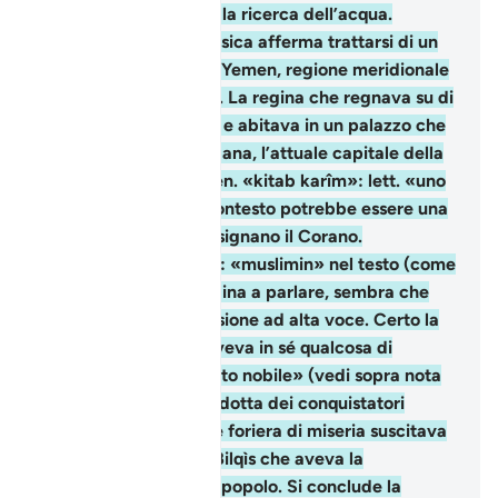
quello che riguardava la ricerca dell’acqua.
«Sabâ»: l’esegesi classica afferma trattarsi di un
popolo che abitava lo Yemen, regione meridionale
della penisola arabica. La regina che regnava su di
loro si chiamava Bilqìs e abitava in un palazzo che
sorgeva nei pressi di Sana, l’attuale capitale della
repubblica dello Yemen. «kitab karîm»: lett. «uno
scri nobile», in altro contesto potrebbe essere una
delle locuzioni che designano il Corano.
«sottomessi ad Allah»: «muslimin» nel testo (come
ai verss. e 42). È la regina a parlare, sembra che
faccia quasi una riflessione ad alta voce. Certo la
lettera di Salomone aveva in sé qualcosa di
diverso, era «uno scritto nobile» (vedi sopra nota
tuttavia l’abituale condotta dei conquistatori
grondante di sangue e foriera di miseria suscitava
timori e diffidenze in Bilqìs che aveva la
responsabilità del suo popolo. Si conclude la