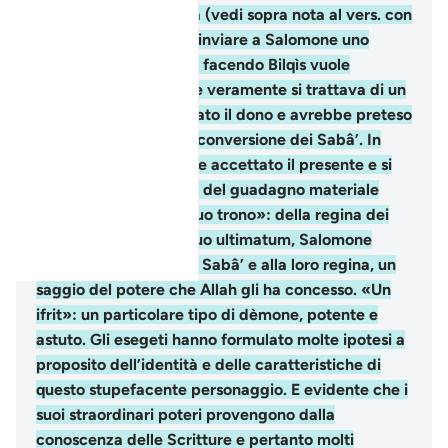
riflessione della regina (vedi sopra nota al vers. con
la saggia decisione di inviare a Salomone uno
splendido regalo. Così facendo Bilqìs vuole
metterlo alla prova. Se veramente si trattava di un
profeta avrebbe rifiutato il dono e avrebbe preteso
niente di meno che la conversione dei Sabâ’. In
caso contrario avrebbe accettato il presente e si
sarebbe accontentato del guadagno materiale
(Tabarì XIX, 155). «il suo trono»: della regina dei
Sabâ’. Nonostante il suo ultimatum, Salomone
preferisce mostrare ai Sabâ’ e alla loro regina, un
saggio del potere che Allah gli ha concesso. «Un
ifrit»: un particolare tipo di dèmone, potente e
astuto. Gli esegeti hanno formulato molte ipotesi a
proposito dell’identità e delle caratteristiche di
questo stupefacente personaggio. E evidente che i
suoi straordinari poteri provengono dalla
conoscenza delle Scritture e pertanto molti