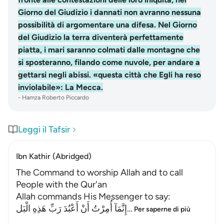
Giorno del Giudizio i dannati non avranno nessuna
possibilità di argomentare una difesa. Nel Giorno
del Giudizio la terra diventerà perfettamente
piatta, i mari saranno colmati dalle montagne che
si sposteranno, filando come nuvole, per andare a
gettarsi negli abissi. «questa città che Egli ha reso
inviolabile»: La Mecca.
-
Hamza Roberto Piccardo
Leggi il Tafsir
Ibn Kathir (Abridged)
The Command to worship Allah and to call
People with the Qur'an
Allah commands His Messenger to say:
إِنَّمَآ أُمِرْتُ أَنْ أَعْبُدَ رَبِّ هَذِهِ الْبَل
…
Per saperne di più