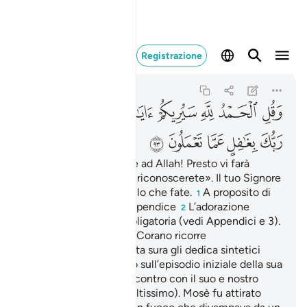
وقل الحمد لله سيريكم ا
Registrazione
An-Naml
27:93
27:93
ﲀ
ﲁ
ﲂ
ﲃ
ﲄ
ﲅﲆ
ﲇ
ﲈ
ﲉ
ﲊ
ﲋ
ﲌ
Di’: «La lode appartiene ad Allah! Presto vi farà
vedere i Suoi segni e li riconoscerete». Il tuo Signore
non è incurante di quello che fate.
A proposito di
1
queste lettere, vedi Appendice
L’adorazione
2
rituale, l’elemosina obbligatoria (vedi Appendici e 3).
La storia di Mosè nel Corano ricorre
3
frequentemente. Questa sura gli dedica sintetici
versetti che riferiscono sull’episodio iniziale della sua
missione profetica: l’incontro con il suo e nostro
Signore (gloria a Lui l’Altissimo). Mosè fu attirato