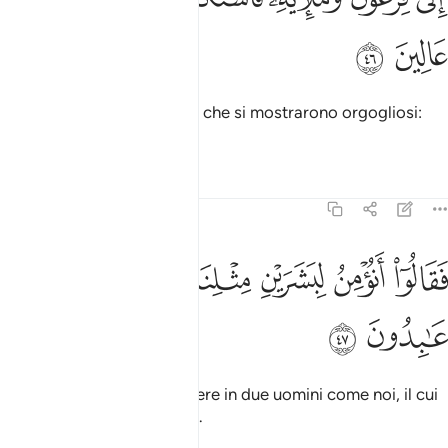
ﱯ
ﱰ
a Faraone e ai suoi notabili che si mostrarono orgogliosi:
era gente superba.
Tafsir
Lezioni
Riflessi
23:47
ﱱ
ﱲ
ﱳ
ﱴ
قالوا انومن لبشرين مثلنا وقومهما لنا عابدون ٤٧
ﱵ
ﱶ
َقَالُوٓا۟ أَنُؤْمِنُ لِبَشَرَيْنِ مِثْلِنَا وَقَوْمُهُمَا لَنَا عَـٰبِدُونَ ٤٧
ﱷ
ﱸ
Dissero: «Dovremmo credere in due uomini come noi, il cui
popolo è nostro schiavo?».