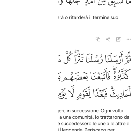
ﱁ
ﱂ
ﱃ
ﱄ
ﱅ
ﱆ
ﱇ
ﱈ
َا تَسْبِقُ مِنْ أُمَّةٍ أَجَلَهَا وَمَا يَسْتَـْٔخِرُونَ ٤٣
Nessuna comunità anticiperà o ritarderà il termine suo.
Tafsir
Lezioni
Riflessi
23:44
ﱉ
ﱊ
ﱋ
ﱌﱍ
ﱎ
ﱏ
ﱐ
ﱑ
ﱒ
م ارسلنا رسلنا تترى كل ما جاء امة رسولها كذبوه فاتبعنا بعضهم بعضا وج
ُمَّ أَرْسَلْنَا رُسُلَنَا تَتْرَا ۖ كُلَّ مَا جَآءَ أُمَّةًۭ رَّسُولُهَا كَذَّبُوهُ ۚ فَأَتْبَعْنَا بَعْ
ﱓﱔ
ﱕ
ﱖ
ﱗ
ﱘ
ﱙﱚ
ﱛ
ﱜ
ﱝ
ﱞ
ﱟ
Inviammo i nostri messaggeri, in successione. Ogni volta
che un messaggero giunse a una comunità, lo trattarono da
impostore. Facemmo sì che succedessero le une alle altre e
ne facemmo [argomento di] leggende. Periscano per