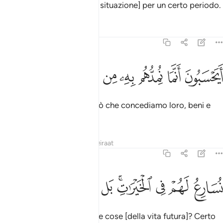
Lasciali immersi [nella loro situazione] per un certo periodo.
Tafsir
Lezioni
Riflessi
23:55
ﲸ
ﲹ
ﲺ
ﲻ
يحسبون انما نمدهم به من مال وبنين ٥٥
ﲼ
ﲽ
ﲾ
ﲿ
َيَحْسَبُونَ أَنَّمَا نُمِدُّهُم بِهِۦ مِن مَّالٍۢ وَبَنِينَ ٥٥
Credono forse che tutto ciò che concediamo loro, beni e
prole,
Tafsir
Lezioni
Riflessi
Qiraat
23:56
ﳀ
ﳁ
ﳂ
ﳃﳄ
سارع لهم في الخيرات بل لا يشعرون ٥٦
ﳅ
ﳆ
ﳇ
ﳈ
ُسَارِعُ لَهُمْ فِى ٱلْخَيْرَٰتِ ۚ بَل لَّا يَشْعُرُونَ ٥٦
[sia un anticipo] sulle buone cose [della vita futura]? Certo