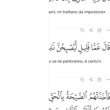
Disse [Hüd]: «Signore, aiutami, mi trattano da impostore».
Tafsir
Lezioni
Riflessi
23:40
ﳉ
ﳊ
ﳋ
ال عما قليل ليصبحن نادمين ٤٠
ﳌ
ﳍ
ﳎ
َالَ عَمَّا قَلِيلٍۢ لَّيُصْبِحُنَّ نَـٰدِمِينَ ٤٠
Rispose [Allah]: «Ben presto se ne pentiranno, è certo!».
Tafsir
Lezioni
Riflessi
23:41
ﳏ
ﳐ
ﳑ
ﳒ
اخذتهم الصيحة بالحق فجعلناهم غثاء فبعدا للقوم الظالمين ٤١
ﳓﳔ
َأَخَذَتْهُمُ ٱلصَّيْحَةُ بِٱلْحَقِّ فَجَعَلْنَـٰهُمْ غُثَآءًۭ ۚ فَبُعْدًۭا لِّلْقَ