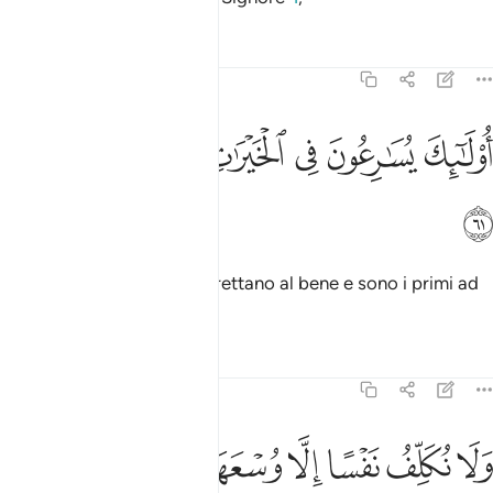
Tafsir
Lezioni
Riflessi
23:61
ﱌ
ﱍ
ﱎ
ﱏ
ولايك يسارعون في الخيرات وهم لها سابقون ٦١
ﱐ
ﱑ
ﱒ
ُو۟لَـٰٓئِكَ يُسَـٰرِعُونَ فِى ٱلْخَيْرَٰتِ وَهُمْ لَهَا سَـٰبِقُونَ ٦١
ﱓ
essi sono coloro che si affrettano al bene e sono i primi ad
assolverlo.
Tafsir
Lezioni
Riflessi
23:62
ﱔ
ﱕ
ﱖ
ﱗ
ﱘﱙ
ﱚ
ﱛ
لا نكلف نفسا الا وسعها ولدينا كتاب ينطق بالحق وهم لا يظلمون ٦٢
َلَا نُكَلِّفُ نَفْسًا إِلَّا وُسْعَهَا ۖ وَلَدَيْنَا كِتَـٰبٌۭ يَنطِقُ بِٱلْحَقِّ ۚ وَهُمْ لَا يُظْلَمُونَ ٦٢