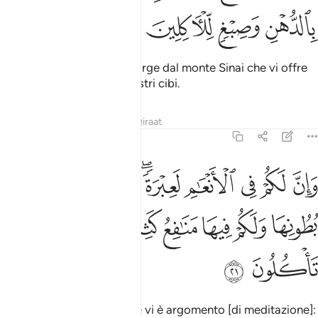
ﱤ
ﱥ
ﱦ
ﱧ
come quest’albero
che sorge dal monte Sinai che vi offre
1
olio e condimento per i vostri cibi.
Tafsir
Lezioni
Riflessi
Qiraat
23:21
ﱨ
ﱩ
ﱪ
ﱫ
ﱬﱭ
ﱮ
ﱯ
ﱰ
ان لكم في الانعام لعبرة نسقيكم مما في بطونها ولكم فيها منافع كثيرة و
َإِنَّ لَكُمْ فِى ٱلْأَنْعَـٰمِ لَعِبْرَةًۭ ۖ نُّسْقِيكُم مِّمَّا فِى بُطُونِهَا وَلَكُمْ فِيهَا مَنَـٰفِ
ﱱ
ﱲ
ﱳ
ﱴ
ﱵ
ﱶ
ﱷ
ﱸ
Invero, anche nel bestiame vi è argomento [di meditazione]: