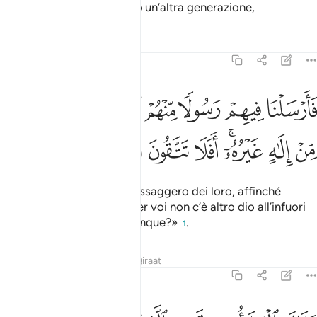
E dopo di loro suscitammo un’altra generazione,
Tafsir
Lezioni
Riflessi
23:32
ﱩ
ﱪ
ﱫ
ﱬ
ﱭ
ﱮ
ﱯ
ﱰ
ﱱ
ارسلنا فيهم رسولا منهم ان اعبدوا الله ما لكم من الاه غيره افلا تتقون ٣٢
َأَرْسَلْنَا فِيهِمْ رَسُولًۭا مِّنْهُمْ أَنِ ٱعْبُدُوا۟ ٱللَّهَ مَا لَكُم مِّنْ إِلَـٰهٍ غَيْرُهُۥٓ ۖ أَفَلَا تَتَّقُون
ﱲ
ﱳ
ﱴﱵ
ﱶ
ﱷ
ﱸ
alla quale inviammo un messaggero dei loro, affinché
dicesse: «Adorate Allah, per voi non c’è altro dio all’infuori
di Lui. Non Lo temerete dunque?»
.
1
Tafsir
Lezioni
Riflessi
Qiraat
23:33
قال الملا من قومه الذين كفروا وكذبوا بلقاء الاخرة واترفناهم في الحيا