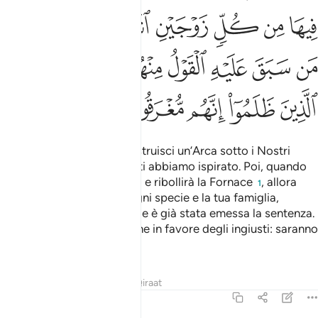
ﳉ
ﳊ
ﳋ
ﳌ
ﳍ
ﳎ
ﳏ
ﳐ
ﳑ
ﳒ
ﳓ
ﳔﳕ
ﳖ
ﳗ
ﳘ
ﳙ
ﳚ
ﳛ
ﳜ
ﳝ
Perciò gli ispirammo: «Costruisci un’Arca sotto i Nostri
occhi secondo quello che ti abbiamo ispirato. Poi, quando
giungerà il Decreto Nostro e ribollirà la Fornace
, allora
1
imbarca una coppia per ogni specie e la tua famiglia,
eccetto colui contro il quale è già stata emessa la sentenza.
E non Mi rivolgere suppliche in favore degli ingiusti: saranno
annegati
.
2
Tafsir
Lezioni
Riflessi
Qiraat
23:28