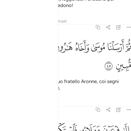
sempre le genti che non credono!
Tafsir
Lezioni
Riflessi
Qiraat
23:45
ﱠ
ﱡ
ﱢ
ﱣ
ﱤ
م ارسلنا موسى واخاه هارون باياتنا وسلطان مبين ٤٥
ﱥ
ﱦ
ُمَّ أَرْسَلْنَا مُوسَىٰ وَأَخَاهُ هَـٰرُونَ بِـَٔايَـٰتِنَا وَسُلْطَـٰنٍۢ مُّبِينٍ ٤٥
ﱧ
ﱨ
Quindi inviammo Mosè e suo fratello Aronne, coi segni
Nostri ed autorità evidente,
Tafsir
Lezioni
Riflessi
23:46
ﱩ
ﱪ
ﱫ
ﱬ
لى فرعون ومليه فاستكبروا وكانوا قوما عالين ٤٦
ﱭ
ﱮ
ِلَىٰ فِرْعَوْنَ وَمَلَإِي۟هِۦ فَٱسْتَكْبَرُوا۟ وَكَانُوا۟ قَوْمًا عَالِينَ ٤٦