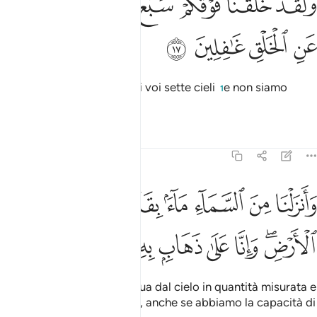
ﲷ
ﲸ
ﲹ
ﲺ
ﲻ
ﲼ
ﲽ
َلَقَدْ خَلَقْنَا فَوْقَكُمْ سَبْعَ طَرَآئِقَ وَمَا كُنَّا عَنِ ٱلْخَلْقِ غَـٰفِلِينَ ١٧
ﲾ
ﲿ
ﳀ
ﳁ
In verità creammo sopra di voi sette cieli
e non siamo
1
incuranti della creazione
.
2
Tafsir
Lezioni
Riflessi
23:18
ﱁ
ﱂ
ﱃ
ﱄ
ﱅ
ﱆ
ﱇ
انزلنا من السماء ماء بقدر فاسكناه في الارض وانا على ذهاب به لقادرون
َأَنزَلْنَا مِنَ ٱلسَّمَآءِ مَآءًۢ بِقَدَرٍۢ فَأَسْكَنَّـٰهُ فِى ٱلْأَرْضِ ۖ وَإِنَّا عَلَىٰ ذَهَابٍۭ بِهِۦ لَقَـٰدِر
ﱈﱉ
ﱊ
ﱋ
ﱌ
ﱍ
ﱎ
ﱏ
E facemmo scendere l’acqua dal cielo in quantità misurata e
la mantenemmo sulla terra, anche se abbiamo la capacità di