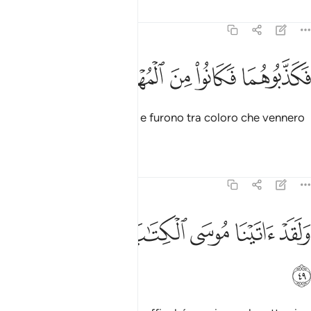
Tafsir
Lezioni
Riflessi
23:48
ﱹ
ﱺ
كذبوهما فكانوا من المهلكين ٤٨
ﱻ
ﱼ
ﱽ
َكَذَّبُوهُمَا فَكَانُوا۟ مِنَ ٱلْمُهْلَكِينَ ٤٨
Li tacciarono di menzogna e furono tra coloro che vennero
annientati.
Tafsir
Lezioni
Riflessi
23:49
ﱾ
ﱿ
ﲀ
لقد اتينا موسى الكتاب لعلهم يهتدون ٤٩
ﲁ
ﲂ
ﲃ
َلَقَدْ ءَاتَيْنَا مُوسَى ٱلْكِتَـٰبَ لَعَلَّهُمْ يَهْتَدُونَ ٤٩
ﲄ