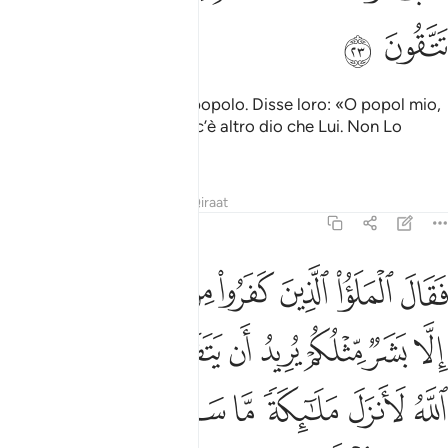
ﲎ
ﲏ
Già inviammo Noè al suo popolo. Disse loro: «O popol mio,
adorate Allah. Per voi non c’è altro dio che Lui. Non Lo
temete?».
Tafsir
Lezioni
Riflessi
Qiraat
23:24
ﲐ
ﲑ
ﲒ
ﲓ
ﲔ
ﲕ
ﲖ
ﲗ
قال الملا الذين كفروا من قومه ما هاذا الا بشر مثلكم يريد ان يتفضل عليك
َقَالَ ٱلْمَلَؤُا۟ ٱلَّذِينَ كَفَرُوا۟ مِن قَوْمِهِۦ مَا هَـٰذَآ إِلَّا بَشَرٌۭ مِّ
ﲘ
ﲙ
ﲚ
ﲛ
ﲜ
ﲝ
ﲞ
ﲟ
ﲠ
ﲡ
ﲢ
ﲣ
ﲤ
ﲥ
ﲦ
ﲧ