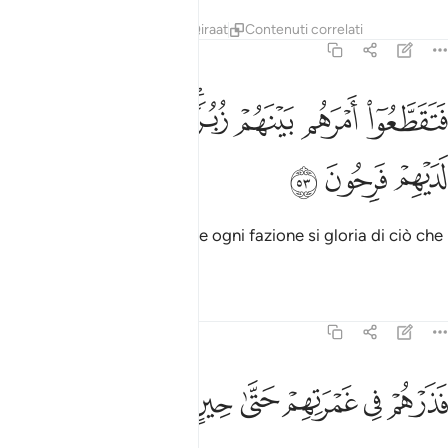
Tafsir
Lezioni
Riflessi
Qiraat
Contenuti correlati
23:53
ﲧ
ﲨ
ﲩ
ﲪﲫ
ﲬ
تقطعوا امرهم بينهم زبرا كل حزب بما لديهم فرحون ٥٣
ﲭ
ﲮ
َتَقَطَّعُوٓا۟ أَمْرَهُم بَيْنَهُمْ زُبُرًۭا ۖ كُلُّ حِزْبٍۭ بِمَا لَدَيْهِمْ فَرِحُونَ ٥٣
ﲯ
ﲰ
ﲱ
Ma essi si divisero in sette e ogni fazione si gloria di ciò che
possiede
.
1
Tafsir
Lezioni
Riflessi
23:54
ﲲ
ﲳ
ﲴ
ذرهم في غمرتهم حتى حين ٥٤
ﲵ
ﲶ
ﲷ
َذَرْهُمْ فِى غَمْرَتِهِمْ حَتَّىٰ حِينٍ ٥٤