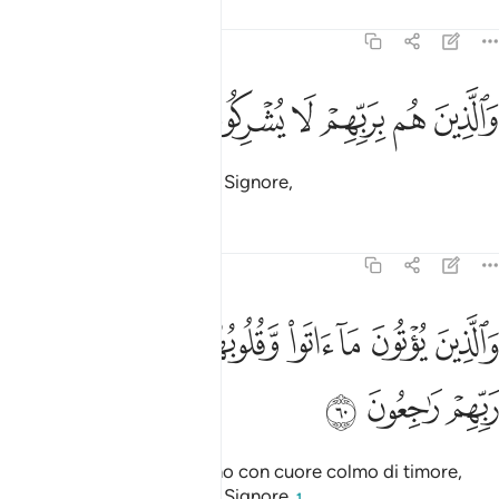
Tafsir
Lezioni
Riflessi
23:59
ﳗ
ﳘ
ﳙ
الذين هم بربهم لا يشركون ٥٩
ﳚ
ﳛ
ﳜ
َٱلَّذِينَ هُم بِرَبِّهِمْ لَا يُشْرِكُونَ ٥٩
che nulla associano al loro Signore,
Tafsir
Lezioni
Riflessi
23:60
ﱁ
ﱂ
ﱃ
ﱄ
ﱅ
ﱆ
الذين يوتون ما اتوا وقلوبهم وجلة انهم الى ربهم راجعون ٦٠
ﱇ
ﱈ
َٱلَّذِينَ يُؤْتُونَ مَآ ءَاتَوا۟ وَّقُلُوبُهُمْ وَجِلَةٌ أَنَّهُمْ إِلَىٰ رَبِّهِمْ رَٰجِعُونَ ٦٠
ﱉ
ﱊ
ﱋ
che danno quello che danno con cuore colmo di timore,
pensando al ritorno al loro Signore
,
1