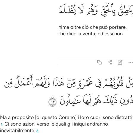
ﱜ
ﱝ
ﱞ
ﱟ
ﱠ
ﱡ
Non carichiamo nessuna anima oltre ciò che può portare.
Presso di Noi c’è un Libro che dice la verità, ed essi non
subiranno alcun torto
.
1
Tafsir
Lezioni
Riflessi
23:63
ﱢ
ﱣ
ﱤ
ﱥ
ﱦ
ﱧ
ﱨ
ﱩ
ﱪ
ل قلوبهم في غمرة من هاذا ولهم اعمال من دون ذالك هم لها عاملون ٦٣
َلْ قُلُوبُهُمْ فِى غَمْرَةٍۢ مِّنْ هَـٰذَا وَلَهُمْ أَعْمَـٰلٌۭ مِّن دُونِ ذَٰلِكَ هُمْ لَهَا عَـٰمِ
ﱫ
ﱬ
ﱭ
ﱮ
ﱯ
ﱰ
Ma a proposito [di questo Corano] i loro cuori sono distratti
. Ci sono azioni verso le quali gli iniqui andranno
1
inevitabilmente
.
2