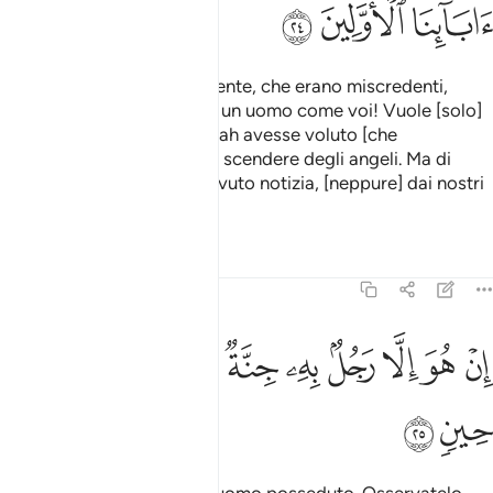
ﲨ
ﲩ
ﲪ
Allora i notabili della sua gente, che erano miscredenti,
dissero: «Costui non è che un uomo come voi! Vuole [solo]
elevarsi sopra di voi. Se Allah avesse voluto [che
credessimo] avrebbe fatto scendere degli angeli. Ma di
questo non abbiamo mai avuto notizia, [neppure] dai nostri
antenati più lontani.
Tafsir
Lezioni
Riflessi
23:25
ﲫ
ﲬ
ﲭ
ﲮ
ﲯ
ﲰ
ن هو الا رجل به جنة فتربصوا به حتى حين ٢٥
ﲱ
ﲲ
ﲳ
ِنْ هُوَ إِلَّا رَجُلٌۢ بِهِۦ جِنَّةٌۭ فَتَرَبَّصُوا۟ بِهِۦ حَتَّىٰ حِينٍۢ ٢٥
ﲴ
ﲵ