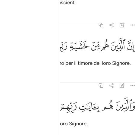
che no! Sono del tutto incoscienti.
Tafsir
Lezioni
Riflessi
23:57
ﳉ
ﳊ
ﳋ
ﳌ
ﳍ
ن الذين هم من خشية ربهم مشفقون ٥٧
ﳎ
ﳏ
ﳐ
ِنَّ ٱلَّذِينَ هُم مِّنْ خَشْيَةِ رَبِّهِم مُّشْفِقُونَ ٥٧
In verità coloro che fremono per il timore del loro Signore,
Tafsir
Lezioni
Riflessi
23:58
ﳑ
ﳒ
ﳓ
الذين هم بايات ربهم يومنون ٥٨
ﳔ
ﳕ
ﳖ
َٱلَّذِينَ هُم بِـَٔايَـٰتِ رَبِّهِمْ يُؤْمِنُونَ ٥٨
che credono nei segni del loro Signore,