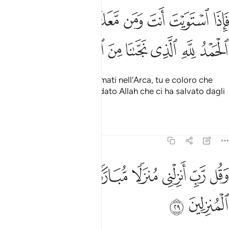
ﱁ
ﱂ
ﱃ
ﱄ
ﱅ
ﱆ
ﱇ
ﱈ
اذا استويت انت ومن معك على الفلك فقل الحمد لله الذي نجانا من القوم
َإِذَا ٱسْتَوَيْتَ أَنتَ وَمَن مَّعَكَ عَلَى ٱلْفُلْكِ فَقُلِ ٱلْحَمْدُ لِلَّهِ ٱلَّذِى
ﱉ
ﱊ
ﱋ
ﱌ
ﱍ
ﱎ
ﱏ
ﱐ
Quando poi vi sarete sistemati nell’Arca, tu e coloro che
saranno con te, di’: «Sia lodato Allah che ci ha salvato dagli
ingiusti!»;
Tafsir
Lezioni
Riflessi
23:29
ﱑ
ﱒ
ﱓ
ﱔ
ﱕ
قل رب انزلني منزلا مباركا وانت خير المنزلين ٢٩
ﱖ
ﱗ
َقُل رَّبِّ أَنزِلْنِى مُنزَلًۭا مُّبَارَكًۭا وَأَنتَ خَيْرُ ٱلْمُنزِلِينَ ٢٩
ﱘ
ﱙ