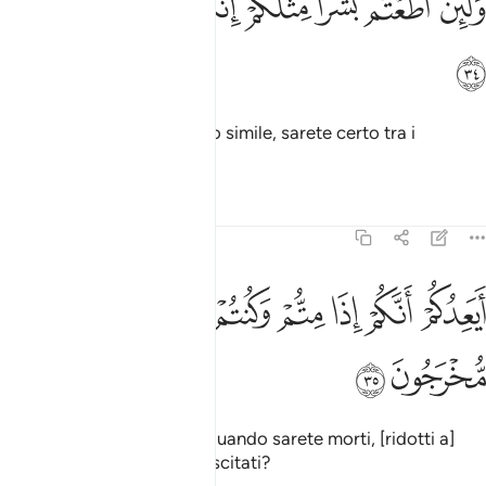
ﲓ
ﲔ
ﲕ
ﲖ
ﲗ
ﲘ
ﲙ
َلَئِنْ أَطَعْتُم بَشَرًۭا مِّثْلَكُمْ إِنَّكُمْ إِذًۭا لَّخَـٰسِرُونَ ٣٤
ﲚ
Se obbedirete ad un vostro simile, sarete certo tra i
perdenti!
Tafsir
Lezioni
Riflessi
23:35
ﲛ
ﲜ
ﲝ
ﲞ
ﲟ
ﲠ
يعدكم انكم اذا متم وكنتم ترابا وعظاما انكم مخرجون ٣٥
ﲡ
ﲢ
َيَعِدُكُمْ أَنَّكُمْ إِذَا مِتُّمْ وَكُنتُمْ تُرَابًۭا وَعِظَـٰمًا أَنَّكُم مُّخْرَجُونَ ٣٥
ﲣ
ﲤ
Davvero vi promette che quando sarete morti, [ridotti a]
polvere e ossa, sarete risuscitati?