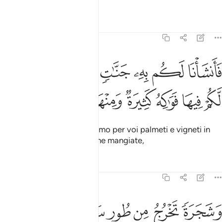
farla sparire.
Tafsir
Lezioni
Riflessi
23:19
ﱐ
ﱑ
ﱒ
ﱓ
ﱔ
ﱕ
ﱖ
انشانا لكم به جنات من نخيل واعناب لكم فيها فواكه كثيرة ومنها تاكلون 
َأَنشَأْنَا لَكُم بِهِۦ جَنَّـٰتٍۢ مِّن نَّخِيلٍۢ وَأَعْنَـٰبٍۢ لَّكُمْ فِيهَا فَوَٰكِهُ كَثِيرَةٌۭ وَم
ﱗ
ﱘ
ﱙ
ﱚ
ﱛ
ﱜ
ﱝ
E per suo tramite produciamo per voi palmeti e vigneti in
cui [trovate] i molti frutti che mangiate,
Tafsir
Lezioni
Riflessi
23:20
ﱞ
ﱟ
ﱠ
ﱡ
ﱢ
شجرة تخرج من طور سيناء تنبت بالدهن وصبغ للاكلين ٢٠
ﱣ
َشَجَرَةًۭ تَخْرُجُ مِن طُورِ سَيْنَآءَ تَنۢبُتُ بِٱلدُّهْنِ وَصِبْغٍۢ لِّلْـَٔاكِلِينَ ٢٠