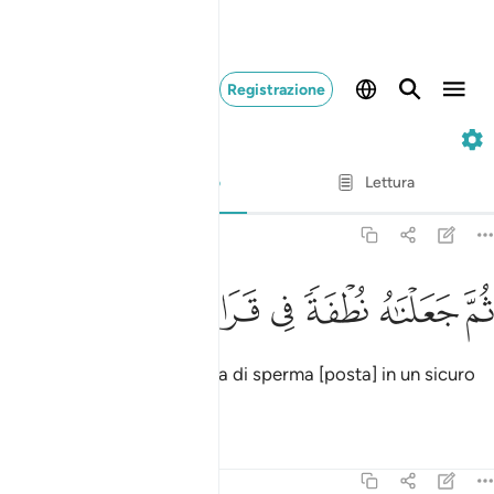
Registrazione
23. Al-Mu'minun
Versetto per versetto
Lettura
Traduzione
: Hamza Roberto Piccardo
23:13
ﲍ
ﲎ
ﲏ
م جعلناه نطفة في قرار مكين ١٣
ﲐ
ﲑ
ﲒ
ﲓ
ُمَّ جَعَلْنَـٰهُ نُطْفَةًۭ فِى قَرَارٍۢ مَّكِينٍۢ ١٣
Poi ne facemmo una goccia di sperma [posta] in un sicuro
ricettacolo,
Tafsir
Lezioni
Riflessi
23:14