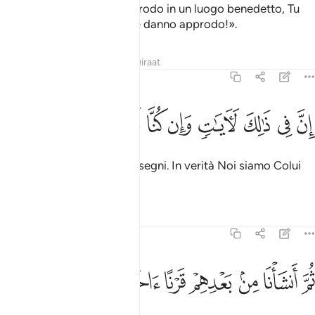
e di’: «Signore, dammi approdo in un luogo benedetto, Tu
sei il migliore di coloro che danno approdo!».
Tafsir
Lezioni
Riflessi
Qiraat
23:30
ﱚ
ﱛ
ﱜ
ﱝ
ﱞ
ن في ذالك لايات وان كنا لمبتلين ٣٠
ﱟ
ﱠ
ﱡ
ِنَّ فِى ذَٰلِكَ لَـَٔايَـٰتٍۢ وَإِن كُنَّا لَمُبْتَلِينَ ٣٠
Questi certamente furono segni. In verità Noi siamo Colui
Che mette alla prova.
Tafsir
Lezioni
Riflessi
23:31
ﱢ
ﱣ
ﱤ
ﱥ
م انشانا من بعدهم قرنا اخرين ٣١
ﱦ
ﱧ
ﱨ
ُمَّ أَنشَأْنَا مِنۢ بَعْدِهِمْ قَرْنًا ءَاخَرِينَ ٣١