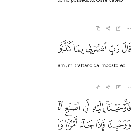
Certo costui non è che un uomo posseduto. Osservatelo
per un po’ di tempo…»
.
1
Tafsir
Lezioni
Riflessi
23:26
ﲶ
ﲷ
ﲸ
ال رب انصرني بما كذبون ٢٦
ﲹ
ﲺ
ﲻ
َالَ رَبِّ ٱنصُرْنِى بِمَا كَذَّبُونِ ٢٦
Disse [Noè]: «Signore, aiutami, mi trattano da impostore».
Tafsir
Lezioni
Riflessi
23:27
ﲼ
ﲽ
ﲾ
ﲿ
ﳀ
ﳁ
اوحينا اليه ان اصنع الفلك باعيننا ووحينا فاذا جاء امرنا وفار التنور 
َأَوْحَيْنَآ إِلَيْهِ أَنِ ٱصْنَعِ ٱلْفُلْكَ بِأَعْيُنِنَا وَوَحْيِنَا فَإِذَا جَآءَ أَمْرُنَا وَفَارَ ٱ
ﳂ
ﳃ
ﳄ
ﳅ
ﳆ
ﳇ
ﳈ