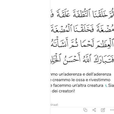
ﲔ
ﲕ
ﲖ
ﲗ
ﲘ
ﲙ
م خلقنا النطفة علقة فخلقنا العلقة مضغة فخلقنا المضغة عظاما فكسونا 
ُمَّ خَلَقْنَا ٱلنُّطْفَةَ عَلَقَةًۭ فَخَلَقْنَا ٱلْعَلَقَةَ مُضْغَةًۭ فَخَلَقْنَا ٱلْمُض
ﲚ
ﲛ
ﲜ
ﲝ
ﲞ
ﲟ
ﲠ
ﲡ
ﲢ
ﲣ
ﲤﲥ
ﲦ
ﲧ
ﲨ
ﲩ
ﲪ
poi di questa goccia facemmo un’aderenza e dell’aderenza
un embrione; dall’embrione creammo le ossa e rivestimmo
le ossa di carne. E quindi ne facemmo un’altra creatura
. Sia
1
benedetto Allah, il Migliore dei creatori!
Tafsir
Lezioni
Riflessi
Qiraat
23:15