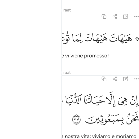
Tafsir
Lezioni
Riflessi
Qiraat
23:36
ﲥ ﲦ
ﲧ
۞ يهات هيهات لما توعدون ٣٦
ﲨ
ﲩ
ﲪ
۞ َيْهَاتَ هَيْهَاتَ لِمَا تُوعَدُونَ ٣٦
Lontano, lontano
è ciò che vi viene promesso!
1
Tafsir
Lezioni
Riflessi
Qiraat
23:37
ﲫ
ﲬ
ﲭ
ﲮ
ﲯ
ﲰ
ن هي الا حياتنا الدنيا نموت ونحيا وما نحن بمبعوثين ٣٧
ﲱ
ﲲ
ِنْ هِىَ إِلَّا حَيَاتُنَا ٱلدُّنْيَا نَمُوتُ وَنَحْيَا وَمَا نَحْنُ بِمَبْعُوثِينَ ٣٧
ﲳ
ﲴ
ﲵ
Non esiste altro che questa nostra vita: viviamo e moriamo