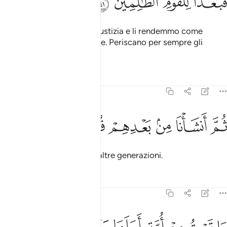
ﳕ
ﳖ
ﳗ
ﳘ
Li colpì il Grido
in tutta giustizia e li rendemmo come
1
detriti portati dalla corrente. Periscano per sempre gli
ingiusti.
Tafsir
Lezioni
Riflessi
23:42
ﳙ
ﳚ
ﳛ
م انشانا من بعدهم قرونا اخرين ٤٢
ﳜ
ﳝ
ﳞ
ﳟ
ُمَّ أَنشَأْنَا مِنۢ بَعْدِهِمْ قُرُونًا ءَاخَرِينَ ٤٢
Dopo di loro suscitammo altre generazioni.
Tafsir
Lezioni
Riflessi
23:43
ا تسبق من امة اجلها وما يستاخرون ٤٣