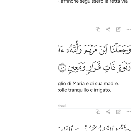
Già demmo il Libro a Mosè, affinché seguissero la retta via
.
1
Tafsir
Lezioni
Riflessi
23:50
ﲅ
ﲆ
ﲇ
ﲈ
ﲉ
ﲊ
جعلنا ابن مريم وامه اية واويناهما الى ربوة ذات قرار ومعين ٥٠
ﲋ
َجَعَلْنَا ٱبْنَ مَرْيَمَ وَأُمَّهُۥٓ ءَايَةًۭ وَءَاوَيْنَـٰهُمَآ إِلَىٰ رَبْوَةٍۢ ذَاتِ قَرَارٍۢ 
ﲌ
ﲍ
ﲎ
ﲏ
ﲐ
E facemmo un segno del figlio di Maria e di sua madre.
Demmo loro rifugio su un colle tranquillo e irrigato.
Tafsir
Lezioni
Riflessi
Qiraat
23:51
ا ايها الرسل كلوا من الطيبات واعملوا صالحا اني بما تعملون عليم ٥١