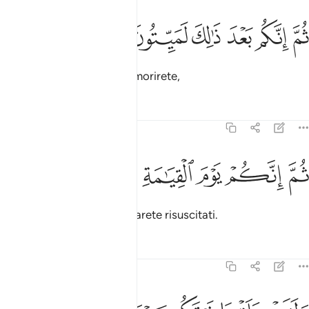
ﲫ
ﲬ
ﲭ
م انكم بعد ذالك لميتون ١٥
ﲮ
ﲯ
ﲰ
ُمَّ إِنَّكُم بَعْدَ ذَٰلِكَ لَمَيِّتُونَ ١٥
E dopo di ciò certamente morirete,
Tafsir
Lezioni
Riflessi
23:16
ﲱ
ﲲ
ﲳ
م انكم يوم القيامة تبعثون ١٦
ﲴ
ﲵ
ﲶ
ُمَّ إِنَّكُمْ يَوْمَ ٱلْقِيَـٰمَةِ تُبْعَثُونَ ١٦
e nel Giorno del Giudizio sarete risuscitati.
Tafsir
Lezioni
Riflessi
23:17
لقد خلقنا فوقكم سبع طرايق وما كنا عن الخلق غافلين ١٧