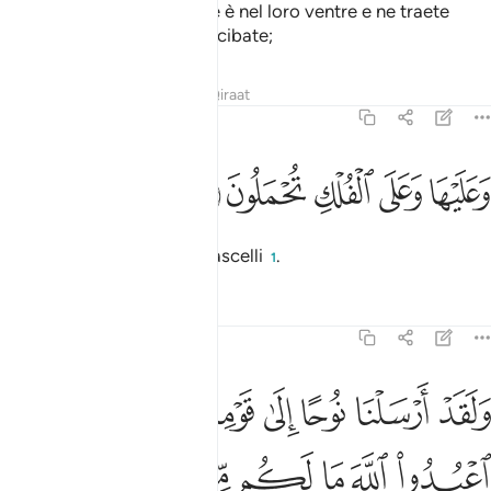
vi diamo da bere di ciò che è nel loro ventre e ne traete
molti vantaggi; e di loro vi cibate;
Tafsir
Lezioni
Riflessi
Qiraat
23:22
ﱹ
ﱺ
ﱻ
عليها وعلى الفلك تحملون ٢٢
ﱼ
ﱽ
َعَلَيْهَا وَعَلَى ٱلْفُلْكِ تُحْمَلُونَ ٢٢
viaggiate su di essi e sui vascelli
.
1
Tafsir
Lezioni
Riflessi
23:23
ﱾ
ﱿ
ﲀ
ﲁ
ﲂ
ﲃ
ﲄ
لقد ارسلنا نوحا الى قومه فقال يا قوم اعبدوا الله ما لكم من الاه غيره اف
َلَقَدْ أَرْسَلْنَا نُوحًا إِلَىٰ قَوْمِهِۦ فَقَالَ يَـٰقَوْمِ ٱعْبُدُوا۟ ٱللَّهَ مَا لَكُم مِّنْ إِلَـٰهٍ غَيْرُهُۥٓ ۖ
ﲅ
ﲆ
ﲇ
ﲈ
ﲉ
ﲊ
ﲋﲌ
ﲍ