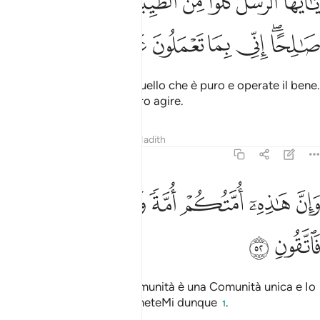
ﲑ
ﲒ
ﲓ
ﲔ
ﲕ
ﲖ
َـٰٓأَيُّهَا ٱلرُّسُلُ كُلُوا۟ مِنَ ٱلطَّيِّبَـٰتِ وَٱعْمَلُوا۟ صَـٰلِحًا ۖ إِنِّى بِمَا تَعْمَلُونَ 
ﲗﲘ
ﲙ
ﲚ
ﲛ
ﲜ
ﲝ
O Messaggeri, mangiate quello che è puro e operate il bene.
Sì, io conosco bene il vostro agire.
Tafsir
Lezioni
Riflessi
Hadith
23:52
ﲞ
ﲟ
ﲠ
ﲡ
ان هاذه امتكم امة واحدة وانا ربكم فاتقون ٥٢
ﲢ
ﲣ
ﲤ
َإِنَّ هَـٰذِهِۦٓ أُمَّتُكُمْ أُمَّةًۭ وَٰحِدَةًۭ وَأَنَا۠ رَبُّكُمْ فَٱتَّقُونِ ٥٢
ﲥ
ﲦ
In verità questa vostra Comunità è una Comunità unica e Io
sono il vostro Signore. TemeteMi dunque
.
1