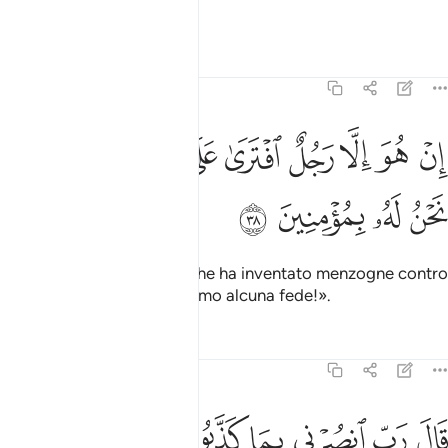
e non saremo risuscitati.
Tafsir
Lezioni
Riflessi
23:38
ﲶ
ﲷ
ﲸ
ﲹ
ﲺ
ﲻ
ﲼ
ن هو الا رجل افترى على الله كذبا وما نحن له بمومنين ٣٨
ﲽ
ﲾ
ِنْ هُوَ إِلَّا رَجُلٌ ٱفْتَرَىٰ عَلَى ٱللَّهِ كَذِبًۭا وَمَا نَحْنُ لَهُۥ بِمُؤْمِنِينَ ٣٨
ﲿ
ﳀ
ﳁ
ﳂ
Non è altro che un uomo che ha inventato menzogne contro
Allah e noi non gli presteremo alcuna fede!».
Tafsir
Lezioni
Riflessi
23:39
ﳃ
ﳄ
ﳅ
ال رب انصرني بما كذبون ٣٩
ﳆ
ﳇ
ﳈ
َالَ رَبِّ ٱنصُرْنِى بِمَا كَذَّبُونِ ٣٩