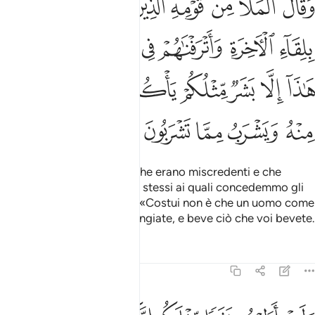
ﱹ
ﱺ
ﱻ
ﱼ
ﱽ
ﱾ
ﱿ
َقَالَ ٱلْمَلَأُ مِن قَوْمِهِ ٱلَّذِينَ كَفَرُوا۟ وَكَذَّبُوا۟ بِلِقَآءِ ٱلْـَٔاخِرَةِ وَأَتْرَفْنَـٰهُمْ ف
ﲀ
ﲁ
ﲂ
ﲃ
ﲄ
ﲅ
ﲆ
ﲇ
ﲈ
ﲉ
ﲊ
ﲋ
ﲌ
ﲍ
ﲎ
ﲏ
ﲐ
ﲑ
ﲒ
I notabili della sua gente, che erano miscredenti e che
negavano l’altra vita, quelli stessi ai quali concedemmo gli
agi in questa vita, dissero: «Costui non è che un uomo come
voi, mangia ciò che voi mangiate, e beve ciò che voi bevete.
Tafsir
Lezioni
Riflessi
23:34
لين اطعتم بشرا مثلكم انكم اذا لخاسرون ٣٤