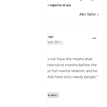
Surat Al-Mujadila
…
Per saperne di più
Altri Tafsir
Lezioni
In the Shade of the Quran
31 settimane fa
·
Riferimento
ayah 58:4
The surah here states:
"However, he who does not have the means shall
fast instead for two consecutive months before the
couple may resume their full marital relation; and he
who is unable to do it shall feed sixty needy people."
(Verse 4)
This is followed b...
Vedi altro
0
0