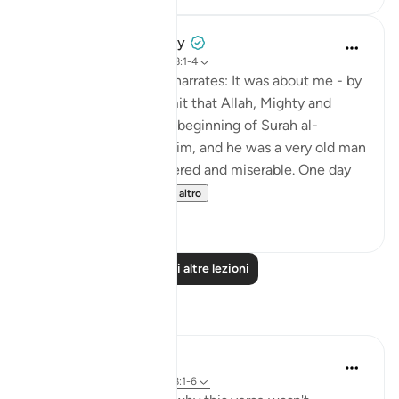
Prophetic Commentary
8 anni fa
·
Riferimento
ayah 58:1-4
Khawlah bt. Tha‘labah narrates: It was about me - by
Allah - and Aws b. Sâmit that Allah, Mighty and
Majestic, revealed the beginning of Surah al-
Mujâdilah. I was with him, and he was a very old man
who became ill-mannered and miserable. One day
he came to me ...
Vedi altro
1
0
Leggi altre lezioni
Riflessi
tareq abed
7 anni fa
·
Riferimento
ayah 58:1-6