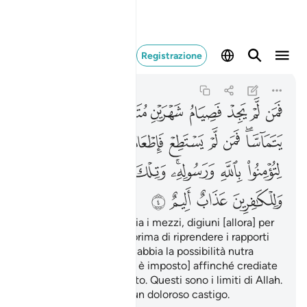
فمن لم يجد فصيام شهرين
Registrazione
Al-Mujadila
58:4
58:4
ﲈ
ﲉ
ﲊ
ﲋ
ﲌ
ﲍ
ﲎ
ﲏ
ﲐ
ﲑﲒ
ﲓ
ﲔ
ﲕ
ﲖ
ﲗ
ﲘﲙ
ﲚ
ﲛ
ﲜ
ﲝﲞ
ﲟ
ﲠ
ﲡﲢ
ﲣ
ﲤ
ﲥ
ﲦ
E colui che non ne abbia i mezzi, digiuni [allora] per
due mesi consecutivi prima di riprendere i rapporti
coniugali. E chi non ne abbia la possibilità nutra
sessanta poveri. Ciò [vi è imposto] affinché crediate
in Allah e nel Suo Inviato. Questi sono i limiti di Allah.
I miscredenti avranno un doloroso castigo.