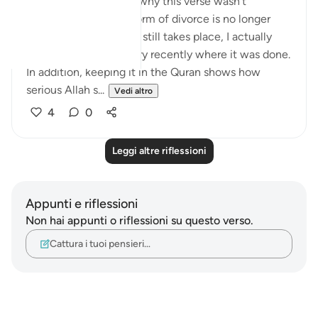
Someone once asked why this verse wasn't
abrogated since this form of divorce is no longer
common. The fact is it still takes place, I actually
heard of a situation very recently where it was done.
In addition, keeping it in the Quran shows how
serious Allah s...
Vedi altro
4
0
Leggi altre riflessioni
Appunti e riflessioni
Non hai appunti o riflessioni su questo verso.
Cattura i tuoi pensieri…