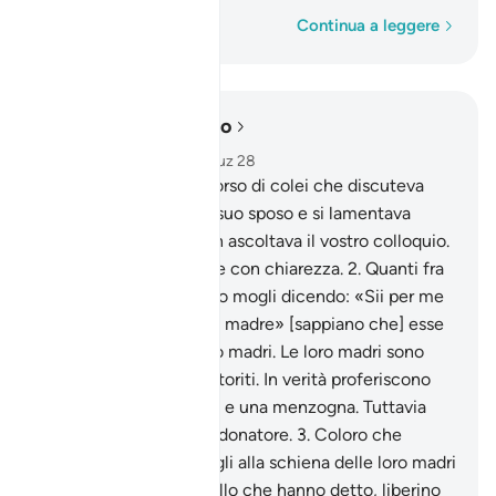
Parola per parola
Continua a leggere
Leggere nel contesto
Capitolo 58, Pagina 542, Juz 28
1
.
Allah ha udito il discorso di colei che discuteva
con te a proposito del suo sposo e si lamentava
[davanti] ad Allah. Allah ascoltava il vostro colloquio.
Allah è audiente e vede con chiarezza.
2
.
Quanti fra
voi che ripudiano le loro mogli dicendo: «Sii per me
come la schiena di mia madre» [sappiano che] esse
non sono affatto le loro madri. Le loro madri sono
quelle che li hanno partoriti. In verità proferiscono
qualcosa di riprovevole e una menzogna. Tuttavia
Allah è indulgente, perdonatore.
3
.
Coloro che
paragonano le loro mogli alla schiena delle loro madri
e poi si pentono di quello che hanno detto, liberino