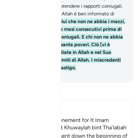
uno schiavo prima di riprendere i rapporti coniugali.
Siete esortati a far ciò. Allah è ben informato di
quello che fate.
4
.
E colui che non ne abbia i mezzi,
digiuni [allora] per due mesi consecutivi prima di
riprendere i rapporti coniugali. E chi non ne abbia
la possibilità nutra sessanta poveri. Ciò [vi è
imposto] affinché crediate in Allah e nel Suo
Inviato. Questi sono i limiti di Allah. I miscredenti
avranno un doloroso castigo.
-
Hamza Roberto Piccardo
Leggi il Tafsir
Ibn Kathir (Abridged)
Az-Zihar and the Atonement for It Imam
Ahmad recorded that Khuwaylah bint Tha`labah
said, "By Allah! Allah sent down the beginning of