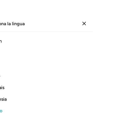
ona la lingua
Registrazione
Le
h
Cap
7
.
ﲗ
ﲘ
ﲙ
ﲚ
ﲛ
que
me
e fazioni
meglio computasse il tempo
suo
1
ف
del
is
me
Continua a leggere
nel
esia
mi
nos
no
[ri
re