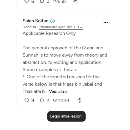
6
0
658
Salah Soltan
8 anni fa
·
Riferimento
ayah 18:1-110
Applicable Research Only
The general approach of the Quran and
Sunnah is to move away from theory and
abstraction, to rooting and application.
Some examples of this are:
1. One of the reported reasons for the
verse below is that Maaz bin Jabal and
Thaalaba b...
Vedi altro
9
2
2.439
Leggi altre lezioni