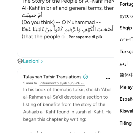
The Story of the People of Al-Kahf Here Allah te
Portu
Al-Kahf in brief and general terms, then Heexpla
أَمْ حَسِبْتَ
русск
(Do you think) -- O Muhammad --
Shqip
أَنَّ أَصْحَـبَ الْكَهْفِ وَالرَّقِيمِ كَانُواْ مِنْ ءَايَـتِنَا عَجَبًا
(that the people o
…
Per saperne di più
ภาษา
Türkç
Lezioni
اردو
简体
Tulayhah Tafsir Translations
5 anni fa
·
Riferimento
ayah 18:9-26
Melay
In his book of thematic tafsir, sheikh ‘Abd
al-Rahman al-Sa’di devoted a section to
Españ
listing of benefits from the story of the
Kiswah
Aṣḥaab al-Kahf found in surah al-Kahf. He
began this chapter by writing:
Tiếng 