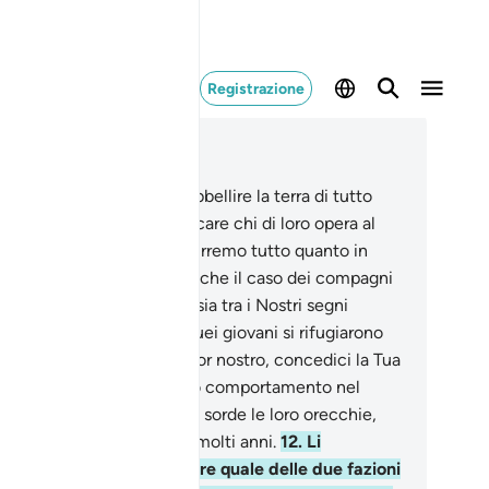
Registrazione
ggere nel contesto
itolo 18, Pagina 294, Juz 15
In verità abbiamo voluto abbellire la terra di tutto
l che vi si trova per verificare chi di loro opera al
glio;
8
.
e in verità, poi ridurremo tutto quanto in
lo arido.
9
.
Non ti sembra che il caso dei compagni
la caverna e di ar- Raqìm sia tra i Nostri segni
raviglioso ?
10
.
Quando quei giovani si rifugiarono
la caverna, dissero: «Signor nostro, concedici la Tua
sericordia, concedici retto comportamento nel
tro agire».
11
.
Rendemmo sorde le loro orecchie,
masero] nella caverna per molti anni.
12
.
Li
suscitammo poi, per vedere quale delle due fazioni