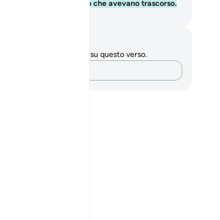
glio computasse il tempo che avevano trascorso.
mza Roberto Piccardo
punti e riflessioni
 hai appunti o riflessioni su questo verso.
Cattura i tuoi pensieri…