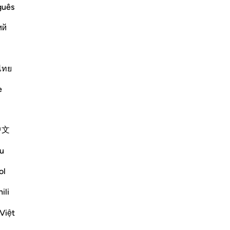
lls us about the story of the people of
me
guês
ins it in more detail. He says
-
Ha
ий
Ap
Non
ไทย
Altri Tafsir
e
Riflessi
中文
Razia Zahra
4 anni fa
·
Riferimento
ayah 18:2, 18:7, 18:12
u
In the Name of Allah the Most Gracious,
the Most Compassionate,
ol
ili
I have written slightly similar before, but
today as I was listening to Surah Al Kahf it
Việt
occurred to me that we are encouraged