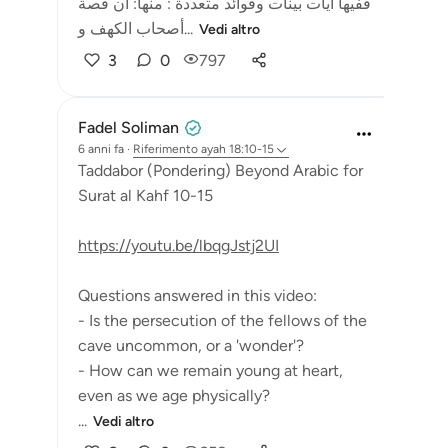
ففيها آيات بينات وفوائد متعددة : منها: أن قصة
أصحاب الكهف و...
Vedi altro
3
0
797
Fadel Soliman
6 anni fa
·
Riferimento
ayah 18:10-15
Taddabor (Pondering) Beyond Arabic for
Surat al Kahf 10-15
https://youtu.be/lbqgJstj2UI
Questions answered in this video:
- Is the persecution of the fellows of the
cave uncommon, or a 'wonder'?
- How can we remain young at heart,
even as we age physically?
...
Vedi altro