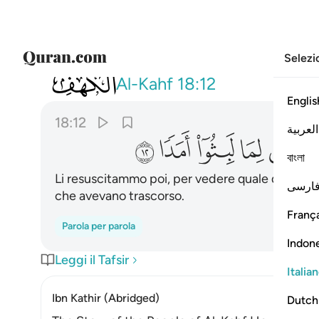
Selezi
018
ثم بعثناهم لنعلم اي الحزبين احصى لما 
Al-Kahf
18:12
Englis
18:12
العربية
ﲜ
ﲝ
ﲞ
ﲟ
ﲠ
বাংলা
Li resuscitammo poi, per vedere quale delle du
ارسی
che avevano trascorso.
França
Parola per parola
Indon
Leggi il Tafsir
Italia
Ibn Kathir (Abridged)
Dutch