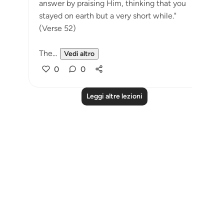
answer by praising Him, thinking that you
stayed on earth but a very short while."
(Verse 52)
The...
Vedi altro
0
0
Leggi altre lezioni
Notes
placeholders
close