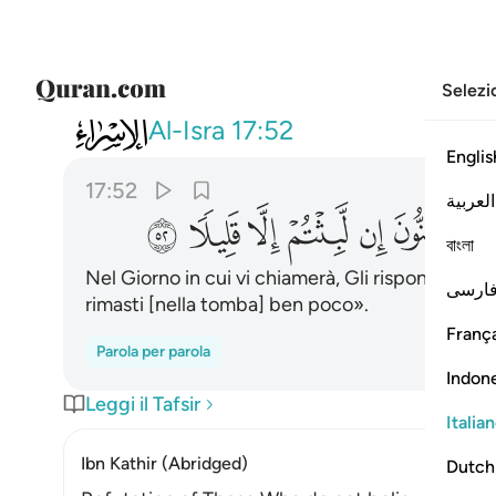
Selezi
017
يوم يدعوكم فتستجيبون بحمده وتظ
Al-Isra
17:52
Englis
17:52
العربية
ﱪ
ﱫ
ﱬ
ﱭ
ﱮ
ﱯ
বাংলা
Nel Giorno in cui vi chiamerà, Gli risponderete
ارسی
rimasti [nella tomba] ben poco».
França
Parola per parola
Indon
Leggi il Tafsir
Italia
Ibn Kathir (Abridged)
Dutch