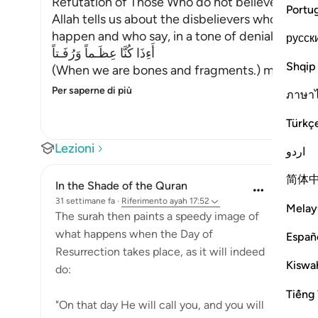
Refutation of Those Who do not believe in Life
Portu
Allah tells us about the disbelievers who think it
happen and who say, in a tone of denial,
русск
أَءِذَا كُنَّا عِظَـماً وَرُفَـتاً
Shqip
(When we are bones and fragments.) meaning e
Per saperne di più
ภาษา
Türkç
Lezioni
اردو
简体
In the Shade of the Quran
31 settimane fa
·
Riferimento
ayah 17:52
Melay
The surah then paints a speedy image of
what happens when the Day of
Españ
Resurrection takes place, as it will indeed
Kiswah
do:
Tiếng 
"On that day He will call you, and you will