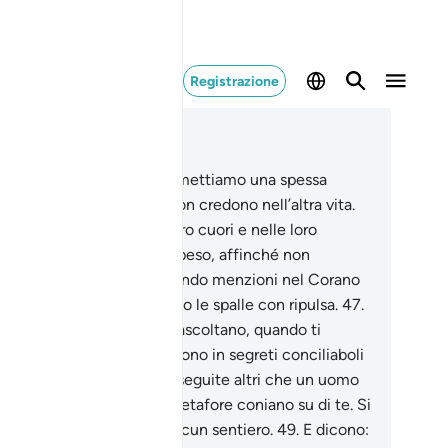
Registrazione
ggere nel contesto
itolo 17, Pagina 287, Juz 15
.
Quando leggi il Corano, mettiamo una spessa
tina tra te e co­loro che non credono nell’altra vita.
.
Abbiamo avviluppato i loro cuori e nelle loro
ecchie abbiamo posto un peso, affinché non
ssano comprenderlo . Quando menzio­ni nel Corano
tuo Signore, l’Unico, voltano le spalle con ripulsa.
47
.
ppiamo molto bene cosa ascoltano, quando ti
oltano, e an­che quando sono in segreti conciliaboli
dicono gli empi: «Voi non seguite altri che un uomo
regato».
48
.
Guarda che metafore coniano su di te. Si
ano, incapaci di se­guire alcun sentiero.
49
.
E dicono: