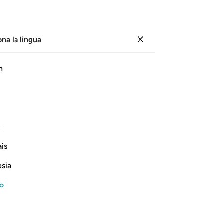
ona la lingua
Registrazione
Le
h
Cap
45
ﱦ
ﱧ
ﱨ
ﱩ
cor
46
 lodandoLo e cre­derete di essere
or
ف
po
is
il 
Continua a leggere
Sa
esia
asc
e 
no
st
svi