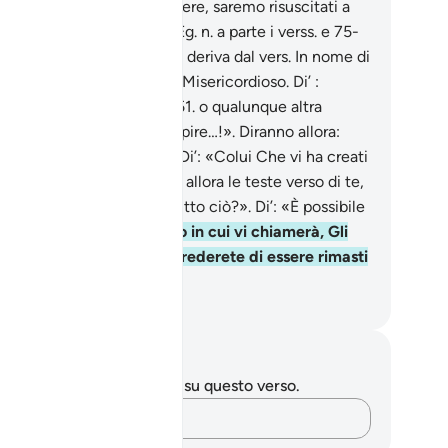
uando saremo ossa e polvere, saremo risuscitati a
ova creazione?».
50
.
Pre-Eg. n. a parte i verss. e 75-
versetti. Il nome della sura deriva dal vers. In nome di
ah, il Compassionevole, il Misericordioso. Di’ :
oste anche pietra o ferro
51
.
o qualunque altra
eatura che possiate concepire…!». Diranno allora:
i mai ci farà ritornare?». Di’: «Colui Che vi ha creati
pri­ma volta». Scuoteranno allora le teste verso di te,
cendo: «Quando avverrà tutto ciò?». Di’: «È possibile
 sia vicino.
52
.
Nel Giorno in cui vi chiamerà, Gli
sponderete lodandoLo e cre­derete di essere rimasti
ella tomba] ben poco».
mza Roberto Piccardo
punti e riflessioni
 hai appunti o riflessioni su questo verso.
Cattura i tuoi pensieri…