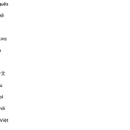
No
guês
 stubborn resistance to the truth by
cus
be opened for them, and they were to be
ий
set
bur
erne di più
de
Altri Tafsir
l’e
ไทย
un
e
di
lan
Vedi giunzioni
-
Ha
中文
Ap
u
Non
ol
es the obstinacy of the disbelievers by
ili
Việt
[وَلَوْ فَتَحْنَا عَلَيْهِم بَابًا مِّنَ السَّمَاءِ فَظَلُّوا فِيهِ يَعْرُجُونَ * لَقَالُوا إِنَّمَا سُكِّرَتْ أَبْصَارُنَا بَلْ نَحْنُ قَوْمٌ مَّسْحُورُونَ]