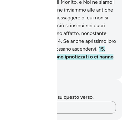
i abbiamo fatto scendere il Monito, e Noi ne siamo i
todi .
10
.
Già, prima di te, ne inviammo alle antiche
te .
11
.
E non venne loro messaggero di cui non si
lassero.
12
.
Lasciamo che ciò si insinui nei cuori
gli empi.
13
.
Non crederanno affatto, nonostante
sempio dei loro antenati .
14
.
Se anche aprissimo loro
a porta del cielo perché possano ascendervi,
15
.
rebbero: «I nostri occhi sono ipnotizzati o ci hanno
ciato un sortilegio!» .
mza Roberto Piccardo
punti e riflessioni
 hai appunti o riflessioni su questo verso.
Cattura i tuoi pensieri…