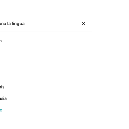
ona la lingua
Registrazione
Le
h
Cap
2
.
ﲸ
ﲹ
ﲺ
ﲻ
ﲼ
mu
per
 hanno lanciato un sortilegio!»
.
4
.
1
ف
Scr
Continua a leggere
is
ant
tu 
esia
ce
se
no
No
 no matter what Signs and Wonders They
qu