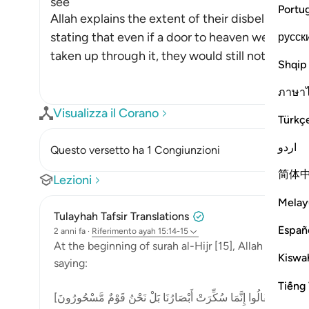
see
Portu
Allah explains the extent of their disbelief and
stating that even if a door to heaven were to 
русск
taken up through it, they would still not
…
Per sap
Shqip
ภาษา
Visualizza il Corano
Türkç
اردو
Questo versetto ha 1 Congiunzioni
简体
Lezioni
Melay
Tulayhah Tafsir Translations
Españ
2 anni fa
·
Riferimento
ayah 15:14-15
At the beginning of surah al-Hijr [15], Allah describ
Kiswah
saying:
Tiếng 