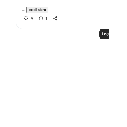
...
Vedi altro
6
1
Leggi altre le
Notes
placeholders
close