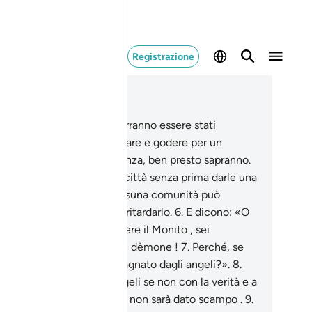
Registrazione
ggere nel contesto
itolo 15, Pagina 262, Juz 14
I miscredenti un giorno vorranno essere stati
sulmani ;
3
.
lasciali mangiare e godere per un
iodo, lusingati dalla speranza, ben presto sapranno.
Non distruggiamo alcuna città senza prima darle una
ittura intellegibile.
5
.
Nessuna comunità può
icipare il suo termine, né ritardarlo.
6
.
E dicono: «O
su cui è stato fatto scendere il Monito , sei
rtamente posseduto da un dèmone !
7
.
Perché, se
i sincero, non sei accompagnato dagli angeli?».
8
.
n faremo scendere gli angeli se non con la verità e a
ella gente [in quel Giorno] non sarà dato scampo .
9
.