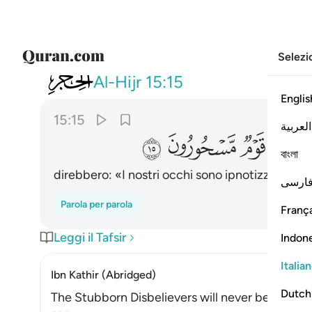
Selezi
015
لقالوا انما سكرت ابصارنا بل نح
Al-Hijr
15:15
Englis
15:15
العربية
ﲽ
ﲾ
ﲿ
ﳀ
বাংলা
direbbero: «I nostri occhi sono ipnotizzati o ci
ارسی
Parola per parola
França
Leggi il Tafsir
Indon
Italia
Ibn Kathir (Abridged)
Dutch
The Stubborn Disbelievers will never believe,