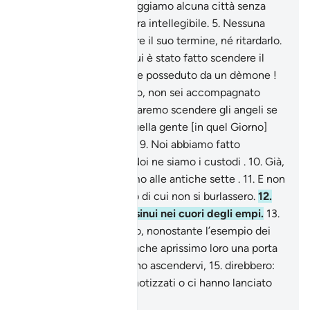
sapranno.
4
.
Non distruggiamo alcuna città senza
prima darle una Scrittura intellegibile.
5
.
Nessuna
comunità può anticipare il suo termine, né ritardarlo.
6
.
E dicono: «O tu su cui è stato fatto scendere il
Monito , sei certamente posseduto da un dèmone !
7
.
Perché, se sei sincero, non sei accompagnato
dagli angeli?».
8
.
Non faremo scendere gli angeli se
non con la verità e a quella gente [in quel Giorno]
non sarà dato scampo .
9
.
Noi abbiamo fatto
scendere il Monito, e Noi ne siamo i custodi .
10
.
Già,
prima di te, ne inviammo alle antiche sette .
11
.
E non
venne loro messaggero di cui non si burlassero.
12
.
Lasciamo che ciò si insinui nei cuori degli empi.
13
.
Non crederanno affatto, nonostante l’esempio dei
loro antenati .
14
.
Se anche aprissimo loro una porta
del cielo perché possano ascendervi,
15
.
direbbero:
«I nostri occhi sono ipnotizzati o ci hanno lanciato
un sortilegio!» .