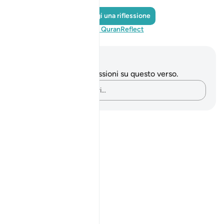
Aggiungi una riflessione
Visita QuranReflect
Appunti e riflessioni
Non hai appunti o riflessioni su questo verso.
Cattura i tuoi pensieri…
Notes
placeholders
close