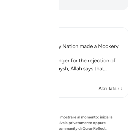
-
Hamza Roberto Piccardo
Leggi il Tafsir
Ibn Kathir (Abridged)
The Idolators of Every Nation made a Mockery
of their Messengers
Consoling His Messenger for the rejection of
the disbelieving Quraysh, Allah says that
…
Per saperne di più
Altri Tafsir
Riflessi
Nessuna riflessione da mostrare al momento: inizia la
tua riflessione e salvala privatamente oppure
condividila con la community di QuranReflect.