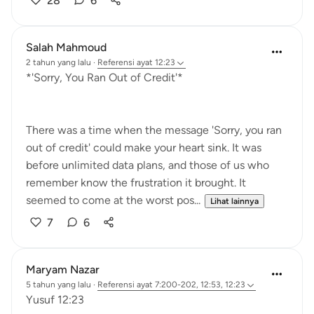
28
6
Salah Mahmoud
2 tahun yang lalu
·
Referensi
ayat 12:23
*'Sorry, You Ran Out of Credit'*
There was a time when the message 'Sorry, you ran
out of credit' could make your heart sink. It was
before unlimited data plans, and those of us who
remember know the frustration it brought. It
seemed to come at the worst pos...
Lihat lainnya
7
6
Maryam Nazar
5 tahun yang lalu
·
Referensi
ayat 7:200-202, 12:53, 12:23
Yusuf 12:23