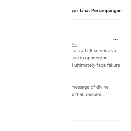
Ayat ini memiliki 1 Persimpangan
Lihat Persimpangan
Pelajaran
Waleed Basyouni
3 tahun yang lalu
·
Referensi
ayat 12:23
The verse highlights a profound truth. It serves as a
reminder that those who engage in oppression,
injustice, and wrongdoing will ultimately face failure
and loss.
This verse carries a powerful message of divine
justice and reassures believers that, despite ...
Lihat lainnya
20
0
Hammad Fahim