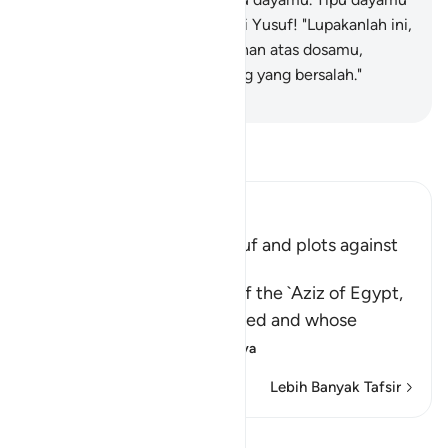
benar-benar hebat."
29
.
Wahai Yusuf! "Lupakanlah ini,
dan (istriku) mohonlah ampunan atas dosamu,
karena engkau termasuk orang yang bersalah."
-
Indonesian Islamic affairs ministry
Bacalah Tafsir
Ibn Kathir (Abridged)
Wife of the `Aziz loves Yusuf and plots against
Him
Allah states that the wife of the `Aziz of Egypt,
in whose house Yusuf resided and whose
husband re
…
Baca selengkapnya
Lebih Banyak Tafsir
Lihat Qiraat