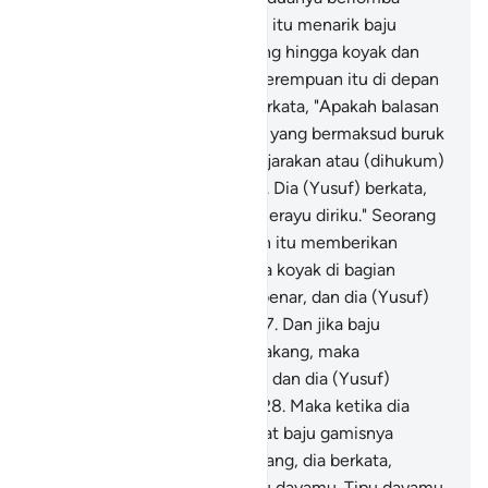
menuju pintu dan perempuan itu menarik baju
gamisnya (Yusuf) dari belakang hingga koyak dan
keduanya mendapati suami perempuan itu di depan
pintu. Dia (perempuan itu) berkata, "Apakah balasan
(yang pantas) terhadap orang yang bermaksud buruk
terhadap istrimu, selain dipenjarakan atau (dihukum)
dengan siksa yang pedih?"
26
.
Dia (Yusuf) berkata,
"Dia yang menggodaku dan merayu diriku." Seorang
saksi dari keluarga perempuan itu memberikan
kesaksian, "Jika baju gamisnya koyak di bagian
depan, maka perempuan itu benar, dan dia (Yusuf)
termasuk orang yang dusta.
27
.
Dan jika baju
gamisnya koyak di bagian belakang, maka
perempuan itulah yang dusta, dan dia (Yusuf)
termasuk orang yang benar."
28
.
Maka ketika dia
(suami perempuan itu) melihat baju gamisnya
(Yusuf) koyak di bagian belakang, dia berkata,
"Sesungguhnya ini adalah tipu dayamu. Tipu dayamu