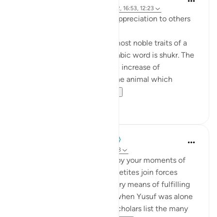
3 tahun yang lalu
·
Referensi
ayat 31:12, 16:53, 12:23
Being grateful and showing appreciation to others
Being grateful is one of the most noble traits of a
believer. As you know the Arabic word is shukr. The
word shukr relates to a visible increase of
something, so the udder of the animal which
becomes full of ...
Lihat lainnya
23
9
When the Stars Prostrated
4 tahun yang lalu
·
Referensi
ayat 12:23
💭 Your greatness is defined by your moments of
triumph when your lower appetites join forces
against you and you have every means of fulfilling
them. Imagine this moment when Yusuf was alone
with this beautiful woman. Scholars list the many