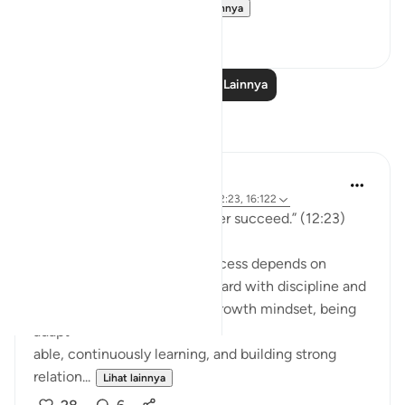
ways in which Yūsu...
Lihat lainnya
11
0
Baca Pelajaran Lainnya
Refleksi
Hammad Fahim
34 minggu yang lalu
·
Referensi
ayat 12:23, 16:122
"Indeed, the wrongdoers never succeed.” (12:23)
We are often taught that success depends on
setting clear goals, working hard with discipline and
perseverance, cultivating a growth mindset, being
adapt
able, continuously learning, and building strong
relation...
Lihat lainnya