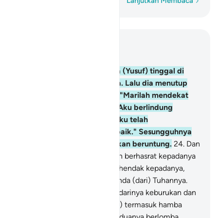
Kata demi kata
Lanjutkan Membaca
Baca dalam Konteks
Bab 12, Halaman 214, Juz 12
23
.
Dan perempuan yang dia (Yusuf) tinggal di
rumahnya menggoda dirinya. Lalu dia menutup
pintu-pintu, seraya berkata, "Marilah mendekat
kepadaku." Yusuf berkata, "Aku berlindung
kepada Allah, sungguh, tuanku telah
memperlakukanku dengan baik." Sesungguhnya
orang yang zalim itu tidak akan beruntung.
24
.
Dan
Sungguh, perempuan itu telah berhasrat kepadanya
(Yusuf). Dan Yusuf pun berkehendak kepadanya,
sekiranya dia tidak melihat tanda (dari) Tuhannya.
Demikianlah, Kami palingkan darinya keburukan dan
kekejian. Sungguh, dia (Yusuf) termasuk hamba
Kami yang terpilih.
25
.
Dan keduanya berlomba