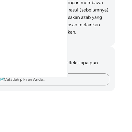
dahal dia (Muhammad) datang dengan membawa
benaran dan membenarkan rasul-rasul (sebelumnya).
.
Sungguh, kamu pasti akan merasakan azab yang
dih.
39
.
Dan kamu tidak diberi balasan melainkan
rhadap apa yang telah kamu kerjakan,
donesian Islamic affairs ministry
tatan dan Refleksi
da tidak memiliki catatan atau refleksi apa pun
ngenai ayat ini.
Catatlah pikiran Anda…