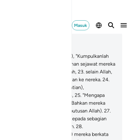
Masuk
ca dalam Konteks
 37, Halaman 402, Juz 23
.
(Diperintahkan kepada malaikat), "Kumpulkanlah
ang-orang yang zalim beserta teman sejawat mereka
n apa yang dahulu mereka sembah,
23
.
selain Allah,
lu tunjukkanlah kepada mereka jalan ke nereka.
24
.
hanlah mereka (di tempat perhentian),
sungguhnya mereka akan ditanya,
25
.
"Mengapa
mu tidak tolong-menolong?"
26
.
Bahkan mereka
da hari itu menyerah (kepada keputusan Allah).
27
.
n sebagian mereka menghadap kepada sebagian
ng lain saling berbantah-bantahan.
28
.
sungguhnya (pengikut-pengikut) mereka berkata