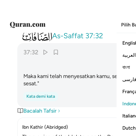
Pilih 
037
فاغويناكم انا كنا غاوين ٣٢
As-Saffat
37:32
Englis
37:32
العربية
বাংলা
Maka kami telah menyesatkan kamu, sesungguh
ارسی
sesat."
França
Kata demi kata
Indon
Bacalah Tafsir
Italia
Ibn Kathir (Abridged)
Dutch