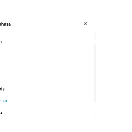
Bahasa
Masuk
Ba
h
Bab
22
فَاَغْوَیْنٰكُمْ
اِنَّا
كُنَّا
غٰوِیْنَ
or
da
nya kami sendiri, orang-orang yang
la
ف
Ta
is
se
Lanjutkan Membaca
ka
esia
pa
Da
no
ya
Se