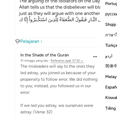
The arguing of the Idolators on the Day of Resu
Portu
Allah tells us that the disbeliever will blame on
just as they will argue with one another in the le
русск
َحَآجُّونَ فِى النَّـارِ فَيَقُولُ الضُّعَفَاءُ لِلَّذِينَ اسْتَكْـبَرُواْ إِنَّا ك
Shqip
ภาษา
Pelajaran
Türkç
In the Shade of the Quran
اردو
31 minggu yang lalu
·
Referensi
ayat 37:32
简体
The misleaders will say to the ones they
led astray, you joined us because of your
Melay
propensity to follow error. We did nothing
to you; instead, you followed us in our
Españ
error:
Kiswah
If we led you astray, we ourselves were
Tiếng 
astray. (Verse 32)