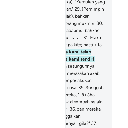
epada pemimpin-pemimpin mereka), "Kamulah yang
hulu datang kepada kami dari kanan."
29
.
(Pemimpin-
mimpin) mereka menjawab, "(Tidak), bahkan
mulah yang tidak (mau) menjadi orang mukmin,
30
.
dangkan kami tidak berkuasa terhadapmu, bahkan
mu menjadi kaum yang melampaui batas.
31
.
Maka
ntas putusan (azab) Tuhan menimpa kita; pasti kita
an merasakan (azab itu).
32
.
Maka kami telah
nyesatkan kamu, sesungguhnya kami sendiri,
ang-orang yang sesat."
33
.
Maka sesunguhnya
reka pada hari itu bersama-sama merasakan azab.
.
Sungguh, demikianlah Kami memperlakukan
rhadap orang-orang yang berbuat dosa.
35
.
Sungguh,
hulu apabila dikatakan kepada mereka, "Lā ilāha
lallāh" (Tidak ada tuhan yang berhak disembah selain
lah), mereka menyombongkan diri,
36
.
dan mereka
rkata, "Apakah kami harus meninggalkan
sembahan kami karena seorang penyair gila?"
37
.