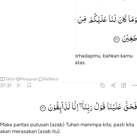
ما كان لنا عليكم من سلطان بل كنتم قوما طاغين ٣٠
وَمَا
كَانَ
لَنَا
عَلَیْكُمْ
مِّنْ
سُلْطٰنٍ ۚ
بَلْ
كُنْتُمْ
قَوْمًا
َمَا كَانَ لَنَا عَلَيْكُم مِّن سُلْطَـٰنٍۭ ۖ بَلْ كُنتُمْ قَوْمًۭا طَـٰغِينَ ٣٠
طٰغِیْنَ
sedangkan kami tidak berkuasa terhadapmu, bahkan kamu
menjadi kaum yang melampaui batas.
Tafsir
Pelajaran
Refleksi
37:31
حق علينا قول ربنا انا لذايقون ٣١
فَحَقَّ
عَلَیْنَا
قَوْلُ
رَبِّنَاۤ ۖۗ
اِنَّا
لَذَآىِٕقُوْنَ
َحَقَّ عَلَيْنَا قَوْلُ رَبِّنَآ ۖ إِنَّا لَذَآئِقُونَ ٣١
Maka pantas putusan (azab) Tuhan menimpa kita; pasti kita
akan merasakan (azab itu).