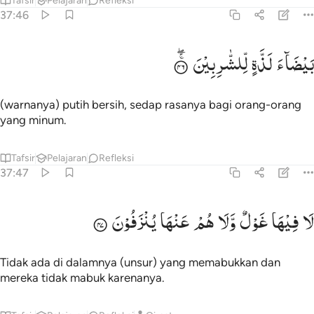
Tafsir
Pelajaran
Refleksi
37:46
يضاء لذة للشاربين ٤٦
بَیْضَآءَ
لَذَّةٍ
لِّلشّٰرِبِیْنَ
َيْضَآءَ لَذَّةٍۢ لِّلشَّـٰرِبِينَ ٤٦
(warnanya) putih bersih, sedap rasanya bagi orang-orang
yang minum.
Tafsir
Pelajaran
Refleksi
37:47
ا فيها غول ولا هم عنها ينزفون ٤٧
لَا
فِیْهَا
غَوْلٌ
وَّلَا
هُمْ
عَنْهَا
یُنْزَفُوْنَ
َا فِيهَا غَوْلٌۭ وَلَا هُمْ عَنْهَا يُنزَفُونَ ٤٧
Tidak ada di dalamnya (unsur) yang memabukkan dan
mereka tidak mabuk karenanya.