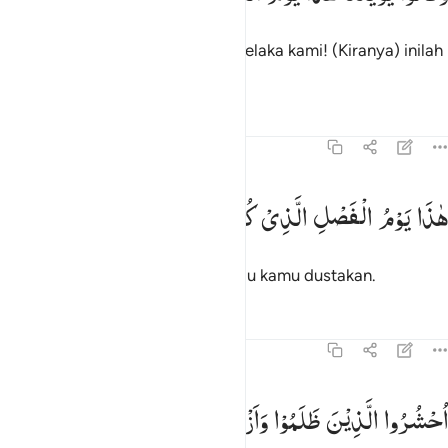
Dan mereka berkata, "Alangkah celaka kami! (Kiranya) inilah
hari pembalasan itu."
Tafsir
Pelajaran
Refleksi
37:21
اذا يوم الفصل الذي كنتم به تكذبون ٢١
هٰذَا
یَوْمُ
الْفَصْلِ
الَّذِیْ
كُنْتُمْ
بِهٖ
تُكَذِّبُوْنَ
َـٰذَا يَوْمُ ٱلْفَصْلِ ٱلَّذِى كُنتُم بِهِۦ تُكَذِّبُونَ ٢١
Inilah hari keputusan
yang dahulu kamu dustakan.
1
Tafsir
Pelajaran
Refleksi
37:22
۞ حشروا الذين ظلموا وازواجهم وما كانوا يعبدون ٢٢
اُحْشُرُوا
الَّذِیْنَ
ظَلَمُوْا
وَاَزْوَاجَهُمْ
وَمَا
كَانُوْا
یَعْبُدُوْنَ
۞ حْشُرُوا۟ ٱلَّذِينَ ظَلَمُوا۟ وَأَزْوَٰجَهُمْ وَمَا كَانُوا۟ يَعْبُدُونَ ٢٢