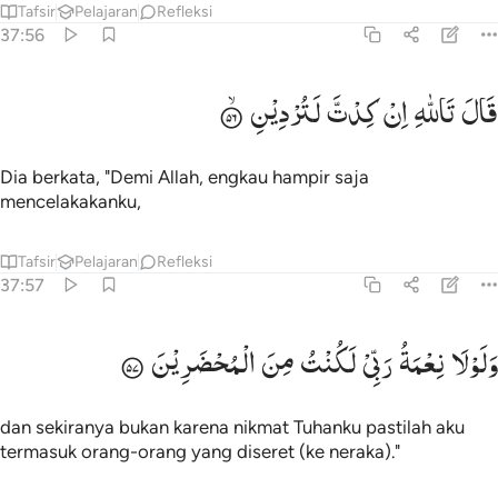
Tafsir
Pelajaran
Refleksi
37:56
ال تالله ان كدت لتردين ٥٦
قَالَ
تَاللّٰهِ
اِنْ
كِدْتَّ
لَتُرْدِیْنِ
َالَ تَٱللَّهِ إِن كِدتَّ لَتُرْدِينِ ٥٦
Dia berkata, "Demi Allah, engkau hampir saja
mencelakakanku,
Tafsir
Pelajaran
Refleksi
37:57
لولا نعمة ربي لكنت من المحضرين ٥٧
وَلَوْلَا
نِعْمَةُ
رَبِّیْ
لَكُنْتُ
مِنَ
الْمُحْضَرِیْنَ
َلَوْلَا نِعْمَةُ رَبِّى لَكُنتُ مِنَ ٱلْمُحْضَرِينَ ٥٧
dan sekiranya bukan karena nikmat Tuhanku pastilah aku
termasuk orang-orang yang diseret (ke neraka)."