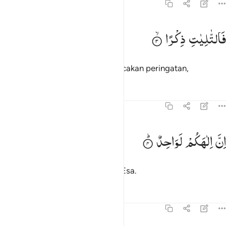
37:3
التاليات ذكرا ٣
فَالتّٰلِیٰتِ
ذِكْرًا
َٱلتَّـٰلِيَـٰتِ ذِكْرًا ٣
demi (rombongan) yang membacakan peringatan,
Tafsir
Pelajaran
Refleksi
37:4
ن الاهكم لواحد ٤
اِنَّ
اِلٰهَكُمْ
لَوَاحِدٌ
ِنَّ إِلَـٰهَكُمْ لَوَٰحِدٌۭ ٤
sungguh, Tuhanmu benar-benar Esa.
Tafsir
Pelajaran
Refleksi
37:5