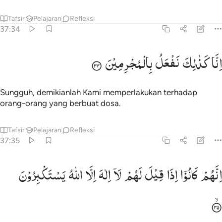
Tafsir
Pelajaran
Refleksi
37:34
نا كذالك نفعل بالمجرمين ٣٤
اِنَّا
كَذٰلِكَ
نَفْعَلُ
بِالْمُجْرِمِیْنَ
ِنَّا كَذَٰلِكَ نَفْعَلُ بِٱلْمُجْرِمِينَ ٣٤
Sungguh, demikianlah Kami memperlakukan terhadap
orang-orang yang berbuat dosa.
Tafsir
Pelajaran
Refleksi
37:35
نهم كانوا اذا قيل لهم لا الاه الا الله يستكبرون ٣٥
اِنَّهُمْ
كَانُوْۤا
اِذَا
قِیْلَ
لَهُمْ
لَاۤ
اِلٰهَ
اِلَّا
اللّٰهُ
یَسْتَكْبِرُوْنَ
ِنَّهُمْ كَانُوٓا۟ إِذَا قِيلَ لَهُمْ لَآ إِلَـٰهَ إِلَّا ٱللَّهُ يَسْتَكْبِرُونَ ٣٥