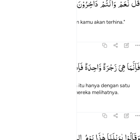
قُلْ
نَعَمْ
وَاَنْتُمْ
دَاخِرُوْنَ
ُلْ نَعَمْ وَأَنتُمْ دَٰخِرُونَ ١٨
Katakanlah (Muhammad), "Ya, dan kamu akan terhina."
Tafsir
Pelajaran
Refleksi
Qiraat
37:19
انما هي زجرة واحدة فاذا هم ينظرون ١٩
فَاِنَّمَا
هِیَ
زَجْرَةٌ
وَّاحِدَةٌ
فَاِذَا
هُمْ
یَنْظُرُوْنَ
َإِنَّمَا هِىَ زَجْرَةٌۭ وَٰحِدَةٌۭ فَإِذَا هُمْ يَنظُرُونَ ١٩
Maka sesungguhnya kebangkitan itu hanya dengan satu
teriakan saja; maka seketika itu mereka melihatnya.
Tafsir
Pelajaran
Refleksi
37:20
قالوا يا ويلنا هاذا يوم الدين ٢٠
وَقَالُوْا
یٰوَیْلَنَا
هٰذَا
یَوْمُ
الدِّیْنِ
َقَالُوا۟ يَـٰوَيْلَنَا هَـٰذَا يَوْمُ ٱلدِّينِ ٢٠