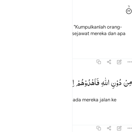
(Diperintahkan kepada malaikat), "Kumpulkanlah orang-
orang yang zalim beserta teman sejawat mereka dan apa
yang dahulu mereka sembah,
Tafsir
Pelajaran
Refleksi
37:23
ن دون الله فاهدوهم الى صراط الجحيم ٢٣
مِنْ
دُوْنِ
اللّٰهِ
فَاهْدُوْهُمْ
اِلٰی
صِرَاطِ
الْجَحِیْمِ
ِن دُونِ ٱللَّهِ فَٱهْدُوهُمْ إِلَىٰ صِرَٰطِ ٱلْجَحِيمِ ٢٣
selain Allah, lalu tunjukkanlah kepada mereka jalan ke
nereka.
Tafsir
Pelajaran
Refleksi
37:24