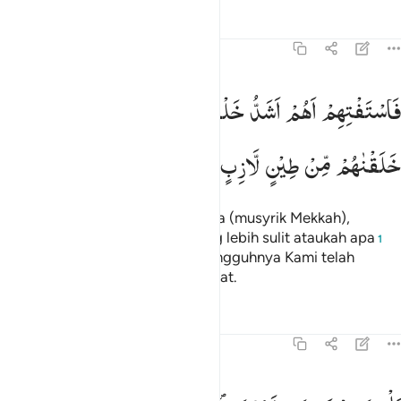
Tafsir
Pelajaran
Refleksi
37:11
استفتهم اهم اشد خلقا ام من خلقنا انا خلقناهم من طين لازب ١١
فَاسْتَفْتِهِمْ
اَهُمْ
اَشَدُّ
خَلْقًا
اَمْ
مَّنْ
خَلَقْنَا ؕ
اِنَّا
َٱسْتَفْتِهِمْ أَهُمْ أَشَدُّ خَلْقًا أَم مَّنْ خَلَقْنَآ ۚ إِنَّا خَلَقْنَـٰهُم مِّن طِينٍۢ لَّازِبٍۭ ١١
خَلَقْنٰهُمْ
مِّنْ
طِیْنٍ
لَّازِبٍ
Maka tanyakanlah kepada mereka (musyrik Mekkah),
"Apakah penciptaan mereka yang lebih sulit ataukah apa
1
yang telah Kami ciptakan?" Sesungguhnya Kami telah
menciptakan mereka dari tanah liat.
Tafsir
Pelajaran
Refleksi
37:12
ل عجبت ويسخرون ١٢