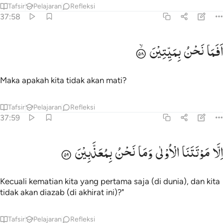
Tafsir
Pelajaran
Refleksi
37:58
فما نحن بميتين ٥٨
اَفَمَا
نَحْنُ
بِمَیِّتِیْنَ
َفَمَا نَحْنُ بِمَيِّتِينَ ٥٨
Maka apakah kita tidak akan mati?
Tafsir
Pelajaran
Refleksi
37:59
لا موتتنا الاولى وما نحن بمعذبين ٥٩
اِلَّا
مَوْتَتَنَا
الْاُوْلٰی
وَمَا
نَحْنُ
بِمُعَذَّبِیْنَ
ِلَّا مَوْتَتَنَا ٱلْأُولَىٰ وَمَا نَحْنُ بِمُعَذَّبِينَ ٥٩
Kecuali kematian kita yang pertama saja (di dunia), dan kita
tidak akan diazab (di akhirat ini)?"
Tafsir
Pelajaran
Refleksi