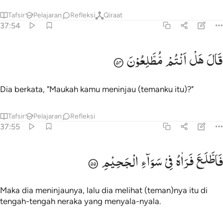
Tafsir
Pelajaran
Refleksi
Qiraat
37:54
ال هل انتم مطلعون ٥٤
قَالَ
هَلْ
اَنْتُمْ
مُّطَّلِعُوْنَ
َالَ هَلْ أَنتُم مُّطَّلِعُونَ ٥٤
Dia berkata, "Maukah kamu meninjau (temanku itu)?"
Tafsir
Pelajaran
Refleksi
37:55
اطلع فراه في سواء الجحيم ٥٥
فَاطَّلَعَ
فَرَاٰهُ
فِیْ
سَوَآءِ
الْجَحِیْمِ
َٱطَّلَعَ فَرَءَاهُ فِى سَوَآءِ ٱلْجَحِيمِ ٥٥
Maka dia meninjaunya, lalu dia melihat (teman)nya itu di
tengah-tengah neraka yang menyala-nyala.