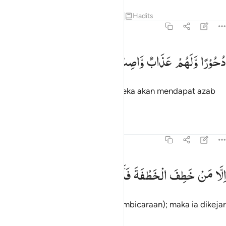
Tafsir
Pelajaran
Refleksi
Qiraat
Hadits
37:9
حورا ولهم عذاب واصب ٩
دُحُوْرًا
وَّلَهُمْ
عَذَابٌ
وَّاصِبٌ
ُحُورًۭا ۖ وَلَهُمْ عَذَابٌۭ وَاصِبٌ ٩
untuk mengusir mereka, dan mereka akan mendapat azab
yang kekal,
Tafsir
Pelajaran
Refleksi
37:10
لا من خطف الخطفة فاتبعه شهاب ثاقب ١٠
اِلَّا
مَنْ
خَطِفَ
الْخَطْفَةَ
فَاَتْبَعَهٗ
شِهَابٌ
ثَاقِبٌ
ِلَّا مَنْ خَطِفَ ٱلْخَطْفَةَ فَأَتْبَعَهُۥ شِهَابٌۭ ثَاقِبٌۭ ١٠
kecuali (setan) yang mencuri (pembicaraan); maka ia dikejar
oleh bintang yang menyala.