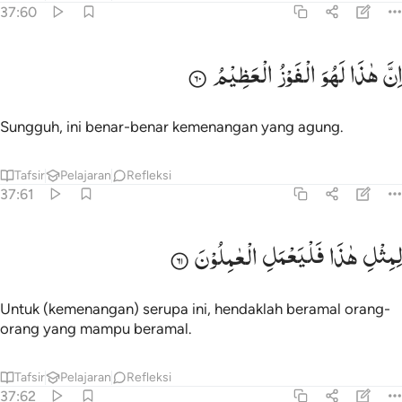
37:60
ن هاذا لهو الفوز العظيم ٦٠
اِنَّ
هٰذَا
لَهُوَ
الْفَوْزُ
الْعَظِیْمُ
ِنَّ هَـٰذَا لَهُوَ ٱلْفَوْزُ ٱلْعَظِيمُ ٦٠
Sungguh, ini benar-benar kemenangan yang agung.
Tafsir
Pelajaran
Refleksi
37:61
مثل هاذا فليعمل العاملون ٦١
لِمِثْلِ
هٰذَا
فَلْیَعْمَلِ
الْعٰمِلُوْنَ
ِمِثْلِ هَـٰذَا فَلْيَعْمَلِ ٱلْعَـٰمِلُونَ ٦١
Untuk (kemenangan) serupa ini, hendaklah beramal orang-
orang yang mampu beramal.
Tafsir
Pelajaran
Refleksi
37:62