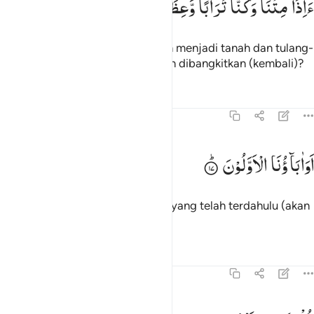
ءَاِذَا
مِتْنَا
وَكُنَّا
تُرَابًا
وَّعِظَامًا
ءَاِنَّا
لَمَبْعُوْثُوْنَ
َءِذَا مِتْنَا وَكُنَّا تُرَابًۭا وَعِظَـٰمًا أَءِنَّا لَمَبْعُوثُونَ ١٦
Apabila kami telah mati dan telah menjadi tanah dan tulang-
belulang, apakah benar kami akan dibangkitkan (kembali)?
Tafsir
Pelajaran
Refleksi
Qiraat
37:17
واباونا الاولون ١٧
اَوَاٰبَآؤُنَا
الْاَوَّلُوْنَ
َوَءَابَآؤُنَا ٱلْأَوَّلُونَ ١٧
Dan apakah nenek moyang kami yang telah terdahulu (akan
dibangkitkan pula)?"
Tafsir
Pelajaran
Refleksi
Qiraat
37:18
ل نعم وانتم داخرون ١٨