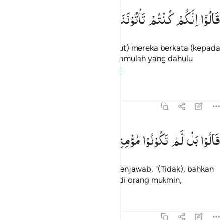
الوا انكم كنتم تاتوننا عن اليمين ٢٨
قَالُوْۤا
اِنَّكُمْ
كُنْتُمْ
تَاْتُوْنَنَا
عَنِ
الْیَمِیْنِ
َالُوٓا۟ إِنَّكُمْ كُنتُمْ تَأْتُونَنَا عَنِ ٱلْيَمِينِ ٢٨
Sesungguhnya (pengikut-pengikut) mereka berkata (kepada
pemimpin-pemimpin mereka), "Kamulah yang dahulu
datang kepada kami dari kanan."
1
Tafsir
Pelajaran
Refleksi
37:29
الوا بل لم تكونوا مومنين ٢٩
قَالُوْا
بَلْ
لَّمْ
تَكُوْنُوْا
مُؤْمِنِیْنَ
َالُوا۟ بَل لَّمْ تَكُونُوا۟ مُؤْمِنِينَ ٢٩
(Pemimpin-pemimpin) mereka menjawab, "(Tidak), bahkan
kamulah yang tidak (mau) menjadi orang mukmin,
Tafsir
Pelajaran
Refleksi
37:30