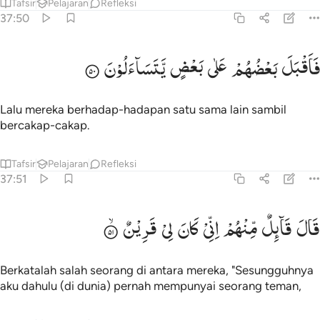
Tafsir
Pelajaran
Refleksi
37:50
اقبل بعضهم على بعض يتساءلون ٥٠
فَاَقْبَلَ
بَعْضُهُمْ
عَلٰی
بَعْضٍ
یَّتَسَآءَلُوْنَ
َأَقْبَلَ بَعْضُهُمْ عَلَىٰ بَعْضٍۢ يَتَسَآءَلُونَ ٥٠
Lalu mereka berhadap-hadapan satu sama lain sambil
bercakap-cakap.
Tafsir
Pelajaran
Refleksi
37:51
ال قايل منهم اني كان لي قرين ٥١
قَالَ
قَآىِٕلٌ
مِّنْهُمْ
اِنِّیْ
كَانَ
لِیْ
قَرِیْنٌ
َالَ قَآئِلٌۭ مِّنْهُمْ إِنِّى كَانَ لِى قَرِينٌۭ ٥١
Berkatalah salah seorang di antara mereka, "Sesungguhnya
aku dahulu (di dunia) pernah mempunyai seorang teman,