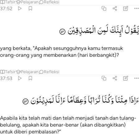
Tafsir
Pelajaran
Refleksi
37:52
قول اانك لمن المصدقين ٥٢
یَّقُوْلُ
اَىِٕنَّكَ
لَمِنَ
الْمُصَدِّقِیْنَ
َقُولُ أَءِنَّكَ لَمِنَ ٱلْمُصَدِّقِينَ ٥٢
yang berkata, "Apakah sesungguhnya kamu termasuk
orang-orang yang membenarkan (hari berbangkit)?
Tafsir
Pelajaran
Refleksi
37:53
اذا متنا وكنا ترابا وعظاما اانا لمدينون ٥٣
ءَاِذَا
مِتْنَا
وَكُنَّا
تُرَابًا
وَّعِظَامًا
ءَاِنَّا
لَمَدِیْنُوْنَ
َءِذَا مِتْنَا وَكُنَّا تُرَابًۭا وَعِظَـٰمًا أَءِنَّا لَمَدِينُونَ ٥٣
Apabila kita telah mati dan telah menjadi tanah dan tulang-
belulang, apakah kita benar-benar (akan dibangkitkan)
untuk diberi pembalasan?"