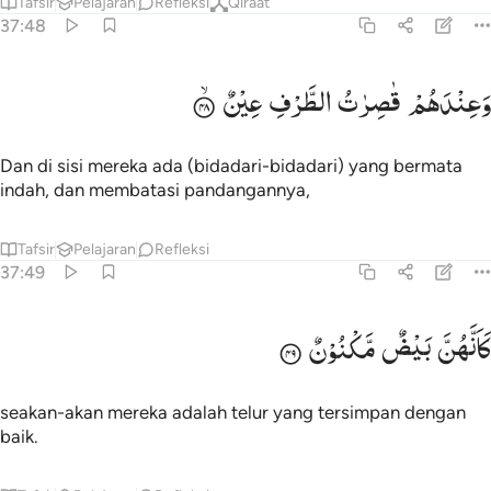
Tafsir
Pelajaran
Refleksi
Qiraat
37:48
عندهم قاصرات الطرف عين ٤٨
وَعِنْدَهُمْ
قٰصِرٰتُ
الطَّرْفِ
عِیْنٌ
َعِندَهُمْ قَـٰصِرَٰتُ ٱلطَّرْفِ عِينٌۭ ٤٨
Dan di sisi mereka ada (bidadari-bidadari) yang bermata
indah, dan membatasi pandangannya,
Tafsir
Pelajaran
Refleksi
37:49
انهن بيض مكنون ٤٩
كَاَنَّهُنَّ
بَیْضٌ
مَّكْنُوْنٌ
َأَنَّهُنَّ بَيْضٌۭ مَّكْنُونٌۭ ٤٩
seakan-akan mereka adalah telur yang tersimpan dengan
baik.