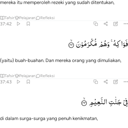
mereka itu memperoleh rezeki yang sudah ditentukan,
Tafsir
Pelajaran
Refleksi
37:42
واكه وهم مكرمون ٤٢
فَوَاكِهُ ۚ
وَهُمْ
مُّكْرَمُوْنَ
َوَٰكِهُ ۖ وَهُم مُّكْرَمُونَ ٤٢
(yaitu) buah-buahan. Dan mereka orang yang dimuliakan,
Tafsir
Pelajaran
Refleksi
37:43
ي جنات النعيم ٤٣
فِیْ
جَنّٰتِ
النَّعِیْمِ
ِى جَنَّـٰتِ ٱلنَّعِيمِ ٤٣
di dalam surga-surga yang penuh kenikmatan,