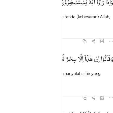
وَاِذَا
رَاَوْا
اٰیَةً
یَّسْتَسْخِرُوْنَ
َإِذَا رَأَوْا۟ ءَايَةًۭ يَسْتَسْخِرُونَ ١٤
Dan apabila mereka melihat suatu tanda (kebesaran) Allah,
mereka memperolok-olokan.
Tafsir
Pelajaran
Refleksi
37:15
قالوا ان هاذا الا سحر مبين ١٥
وَقَالُوْۤا
اِنْ
هٰذَاۤ
اِلَّا
سِحْرٌ
مُّبِیْنٌ
َقَالُوٓا۟ إِنْ هَـٰذَآ إِلَّا سِحْرٌۭ مُّبِينٌ ١٥
Dan mereka berkata, "Ini tidak lain hanyalah sihir yang
nyata."
Tafsir
Pelajaran
Refleksi
37:16
اذا متنا وكنا ترابا وعظاما اانا لمبعوثون ١٦