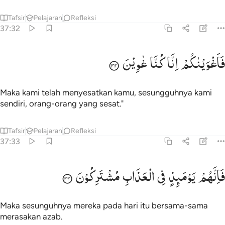
Tafsir
Pelajaran
Refleksi
37:32
اغويناكم انا كنا غاوين ٣٢
فَاَغْوَیْنٰكُمْ
اِنَّا
كُنَّا
غٰوِیْنَ
َأَغْوَيْنَـٰكُمْ إِنَّا كُنَّا غَـٰوِينَ ٣٢
Maka kami telah menyesatkan kamu, sesungguhnya kami
sendiri, orang-orang yang sesat."
Tafsir
Pelajaran
Refleksi
37:33
انهم يوميذ في العذاب مشتركون ٣٣
فَاِنَّهُمْ
یَوْمَىِٕذٍ
فِی
الْعَذَابِ
مُشْتَرِكُوْنَ
َإِنَّهُمْ يَوْمَئِذٍۢ فِى ٱلْعَذَابِ مُشْتَرِكُونَ ٣٣
Maka sesunguhnya mereka pada hari itu bersama-sama
merasakan azab.