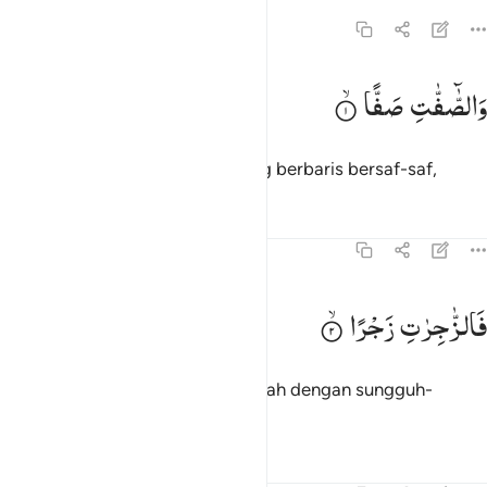
37:1
الصافات صفا ١
وَالصّٰٓفّٰتِ
صَفًّا
َٱلصَّـٰٓفَّـٰتِ صَفًّۭا ١
Demi (rombongan malaikat) yang berbaris bersaf-saf,
Tafsir
Pelajaran
Refleksi
37:2
الزاجرات زجرا ٢
فَالزّٰجِرٰتِ
زَجْرًا
َٱلزَّٰجِرَٰتِ زَجْرًۭا ٢
demi (rombongan) yang mencegah dengan sungguh-
sungguh,
Tafsir
Pelajaran
Refleksi