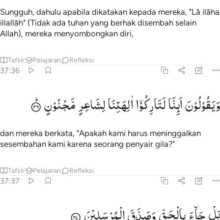
Sungguh, dahulu apabila dikatakan kepada mereka, "Lā ilāha
illallāh" (Tidak ada tuhan yang berhak disembah selain
Allah), mereka menyombongkan diri,
Tafsir
Pelajaran
Refleksi
37:36
يقولون اينا لتاركو الهتنا لشاعر مجنون ٣٦
وَیَقُوْلُوْنَ
اَىِٕنَّا
لَتَارِكُوْۤا
اٰلِهَتِنَا
لِشَاعِرٍ
مَّجْنُوْنٍ
َيَقُولُونَ أَئِنَّا لَتَارِكُوٓا۟ ءَالِهَتِنَا لِشَاعِرٍۢ مَّجْنُونٍۭ ٣٦
dan mereka berkata, "Apakah kami harus meninggalkan
sesembahan kami karena seorang penyair gila?"
Tafsir
Pelajaran
Refleksi
37:37
ل جاء بالحق وصدق المرسلين ٣٧
بَلْ
جَآءَ
بِالْحَقِّ
وَصَدَّقَ
الْمُرْسَلِیْنَ
َلْ جَآءَ بِٱلْحَقِّ وَصَدَّقَ ٱلْمُرْسَلِينَ ٣٧