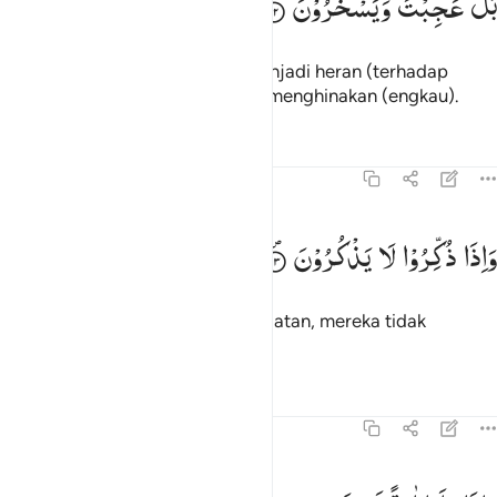
بَلْ
عَجِبْتَ
وَیَسْخَرُوْنَ
َلْ عَجِبْتَ وَيَسْخَرُونَ ١٢
Bahkan engkau (Muhammad) menjadi heran (terhadap
keingkaran mereka) dan mereka menghinakan (engkau).
Tafsir
Pelajaran
Refleksi
Qiraat
37:13
اذا ذكروا لا يذكرون ١٣
وَاِذَا
ذُكِّرُوْا
لَا
یَذْكُرُوْنَ
َإِذَا ذُكِّرُوا۟ لَا يَذْكُرُونَ ١٣
Dan apabila mereka diberi peringatan, mereka tidak
mengindahkannya.
Tafsir
Pelajaran
Refleksi
37:14
اذا راوا اية يستسخرون ١٤