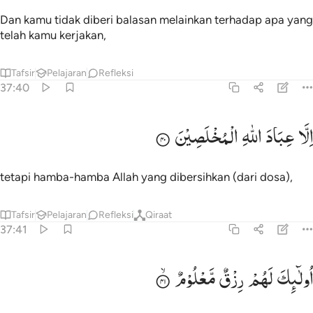
Dan kamu tidak diberi balasan melainkan terhadap apa yang
telah kamu kerjakan,
Tafsir
Pelajaran
Refleksi
37:40
لا عباد الله المخلصين ٤٠
اِلَّا
عِبَادَ
اللّٰهِ
الْمُخْلَصِیْنَ
ِلَّا عِبَادَ ٱللَّهِ ٱلْمُخْلَصِينَ ٤٠
tetapi hamba-hamba Allah yang dibersihkan (dari dosa),
Tafsir
Pelajaran
Refleksi
Qiraat
37:41
ولايك لهم رزق معلوم ٤١
اُولٰٓىِٕكَ
لَهُمْ
رِزْقٌ
مَّعْلُوْمٌ
ُو۟لَـٰٓئِكَ لَهُمْ رِزْقٌۭ مَّعْلُومٌۭ ٤١