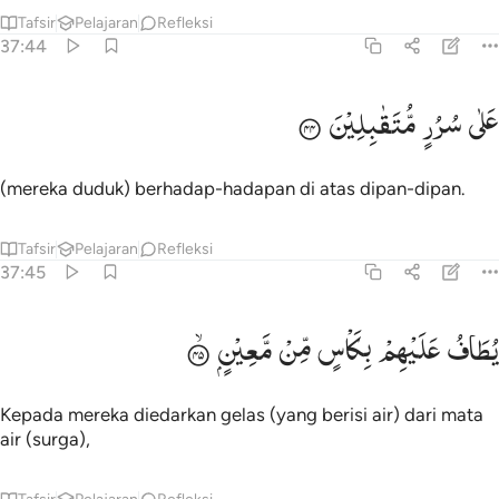
Tafsir
Pelajaran
Refleksi
37:44
لى سرر متقابلين ٤٤
عَلٰی
سُرُرٍ
مُّتَقٰبِلِیْنَ
َلَىٰ سُرُرٍۢ مُّتَقَـٰبِلِينَ ٤٤
(mereka duduk) berhadap-hadapan di atas dipan-dipan.
Tafsir
Pelajaran
Refleksi
37:45
طاف عليهم بكاس من معين ٤٥
یُطَافُ
عَلَیْهِمْ
بِكَاْسٍ
مِّنْ
مَّعِیْنٍ
ُطَافُ عَلَيْهِم بِكَأْسٍۢ مِّن مَّعِينٍۭ ٤٥
Kepada mereka diedarkan gelas (yang berisi air) dari mata
air (surga),