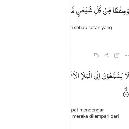
حفظا من كل شيطان مارد ٧
وَحِفْظًا
مِّنْ
كُلِّ
شَیْطٰنٍ
مَّارِدٍ
َحِفْظًۭا مِّن كُلِّ شَيْطَـٰنٍۢ مَّارِدٍۢ ٧
Dan (Kami) telah menjaganya dari setiap setan yang
durhaka.
Tafsir
Pelajaran
Refleksi
37:8
ا يسمعون الى الملا الاعلى ويقذفون من كل جانب ٨
لَا
یَسَّمَّعُوْنَ
اِلَی
الْمَلَاِ
الْاَعْلٰی
وَیُقْذَفُوْنَ
مِنْ
كُلِّ
جَانِبٍ
َّا يَسَّمَّعُونَ إِلَى ٱلْمَلَإِ ٱلْأَعْلَىٰ وَيُقْذَفُونَ مِن كُلِّ جَانِبٍۢ ٨
Mereka (setan-setan itu) tidak dapat mendengar
(pembicaraan) para malaikat dan mereka dilempari dari
segala penjuru,