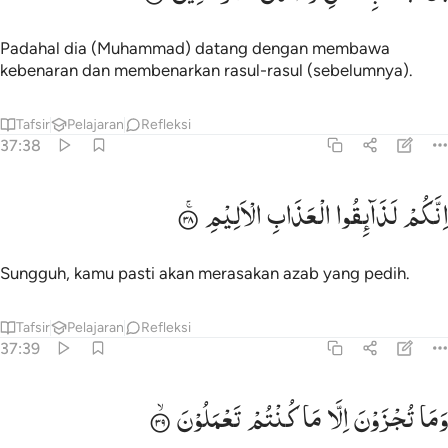
Padahal dia (Muhammad) datang dengan membawa
kebenaran dan membenarkan rasul-rasul (sebelumnya).
Tafsir
Pelajaran
Refleksi
37:38
نكم لذايقو العذاب الاليم ٣٨
اِنَّكُمْ
لَذَآىِٕقُوا
الْعَذَابِ
الْاَلِیْمِ
ِنَّكُمْ لَذَآئِقُوا۟ ٱلْعَذَابِ ٱلْأَلِيمِ ٣٨
Sungguh, kamu pasti akan merasakan azab yang pedih.
Tafsir
Pelajaran
Refleksi
37:39
ما تجزون الا ما كنتم تعملون ٣٩
وَمَا
تُجْزَوْنَ
اِلَّا
مَا
كُنْتُمْ
تَعْمَلُوْنَ
َمَا تُجْزَوْنَ إِلَّا مَا كُنتُمْ تَعْمَلُونَ ٣٩