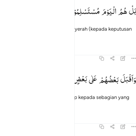
ل هم اليوم مستسلمون ٢٦
بَلْ
هُمُ
الْیَوْمَ
مُسْتَسْلِمُوْنَ
َلْ هُمُ ٱلْيَوْمَ مُسْتَسْلِمُونَ ٢٦
Bahkan mereka pada hari itu menyerah (kepada keputusan
Allah).
Tafsir
Pelajaran
Refleksi
37:27
اقبل بعضهم على بعض يتساءلون ٢٧
وَاَقْبَلَ
بَعْضُهُمْ
عَلٰی
بَعْضٍ
یَّتَسَآءَلُوْنَ
َأَقْبَلَ بَعْضُهُمْ عَلَىٰ بَعْضٍۢ يَتَسَآءَلُونَ ٢٧
Dan sebagian mereka menghadap kepada sebagian yang
lain saling berbantah-bantahan.
Tafsir
Pelajaran
Refleksi
37:28