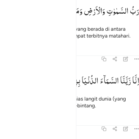
ب السماوات والارض وما بينهما ورب المشارق ٥
رَبُّ
السَّمٰوٰتِ
وَالْاَرْضِ
وَمَا
بَیْنَهُمَا
وَرَبُّ
الْمَشَارِقِ
َّبُّ ٱلسَّمَـٰوَٰتِ وَٱلْأَرْضِ وَمَا بَيْنَهُمَا وَرَبُّ ٱلْمَشَـٰرِقِ ٥
Tuhan langit dan bumi serta apa yang berada di antara
keduanya, dan Tuhan tempat-tempat terbitnya matahari.
Tafsir
Pelajaran
Refleksi
37:6
نا زينا السماء الدنيا بزينة الكواكب ٦
اِنَّا
زَیَّنَّا
السَّمَآءَ
الدُّنْیَا
بِزِیْنَةِ
لْكَوَاكِبِ
ِنَّا زَيَّنَّا ٱلسَّمَآءَ ٱلدُّنْيَا بِزِينَةٍ ٱلْكَوَاكِبِ ٦
Sesungguhnya Kami telah menghias langit dunia (yang
terdekat) dengan hiasan bintang-bintang.
Tafsir
Pelajaran
Refleksi
Qiraat
37:7