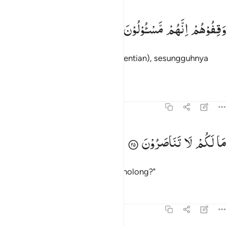
قفوهم انهم مسيولون ٢٤
وَقِفُوْهُمْ
اِنَّهُمْ
مَّسْـُٔوْلُوْنَ
َقِفُوهُمْ ۖ إِنَّهُم مَّسْـُٔولُونَ ٢٤
Tahanlah mereka (di tempat perhentian), sesungguhnya
mereka akan ditanya,
Tafsir
Pelajaran
Refleksi
37:25
ا لكم لا تناصرون ٢٥
مَا
لَكُمْ
لَا
تَنَاصَرُوْنَ
َا لَكُمْ لَا تَنَاصَرُونَ ٢٥
"Mengapa kamu tidak tolong-menolong?"
Tafsir
Pelajaran
Refleksi
37:26