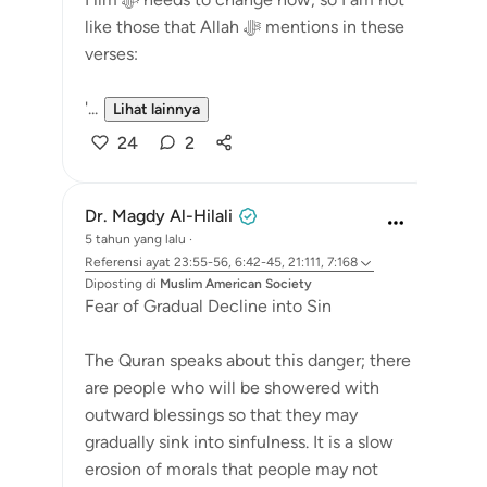
like those that Allah ﷻ mentions in these
verses:
'...
Lihat lainnya
24
2
Dr. Magdy Al-Hilali
5 tahun yang lalu
·
Referensi
ayat 23:55-56, 6:42-45, 21:111, 7:168
Diposting di
Muslim American Society
Fear of Gradual Decline into Sin
The Quran speaks about this danger; there
are people who will be showered with
outward blessings so that they may
gradually sink into sinfulness. It is a slow
erosion of morals that people may not