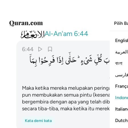
Pilih 
006
فلما نسوا ما ذكروا به فتحنا عليهم اب
Al-An'am
6:44
Englis
6:44
العربية
هِمْ
اَبْوَابَ
كُلِّ
شَیْءٍ ؕ
حَتّٰۤی
اِذَا
فَرِحُوْا
بِمَاۤ
বাংলা
ُوْنَ
ارسی
França
Maka ketika mereka melupakan peringatan yan
pun membukakan semua pintu (kesenangan) un
Indon
bergembira dengan apa yang telah diberikan 
secara tiba-tiba, maka ketika itu mereka terdi
Italia
Dutch
Kata demi kata