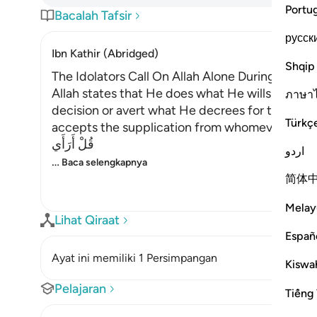
Portu
Bacalah Tafsir
русск
Ibn Kathir (Abridged)
Shqip
The Idolators Call On Allah Alone During Torme
Allah states that He does what He wills with Hi
ภาษา
decision or avert what He decrees for them. H
Türkç
accepts the supplication from whomever He will
قُلْ أَرَأَي
اردو
…
Baca selengkapnya
简体
Melay
Lihat Qiraat
Españ
Ayat ini memiliki 1 Persimpangan
Kiswah
Pelajaran
Tiếng 