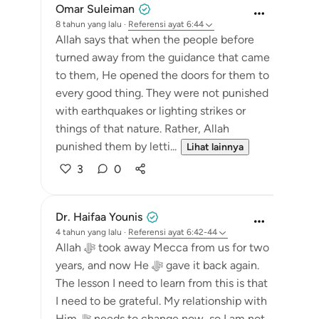
Omar Suleiman
8 tahun yang lalu
·
Referensi
ayat 6:44
Allah says that when the people before
turned away from the guidance that came
to them, He opened the doors for them to
every good thing. They were not punished
with earthquakes or lighting strikes or
things of that nature. Rather, Allah
punished them by letti...
Lihat lainnya
3
0
Dr. Haifaa Younis
4 tahun yang lalu
·
Referensi
ayat 6:42-44
Allah ﷻ took away Mecca from us for two
years, and now He ﷻ gave it back again.
The lesson I need to learn from this is that
I need to be grateful. My relationship with
Him ﷻ needs to change now, so I am not