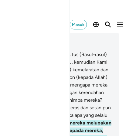
Masuk
ca dalam Konteks
 6, Halaman 119, Juz 7
.
Dan sungguh, Kami telah mengutus (Rasul-rasul)
pada umat-umat sebelum engkau, kemudian Kami
ksa mereka dengan (menimpakan) kemelaratan dan
sengsaraan, agar mereka memohon (kepada Allah)
ngan kerendahan hati.
43
.
Tetapi mengapa mereka
dak memohon (kepada Allah) dengan kerendahan
ti ketika siksaan Kami datang menimpa mereka?
hkan hati mereka telah menjadi keras dan setan pun
njadikan terasa indah bagi mereka apa yang selalu
reka kerjakan.
44
.
Maka ketika mereka melupakan
ringatan yang telah diberikan kepada mereka,