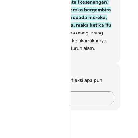
mi pun membukakan semua pintu (kesenangan)
tuk mereka. Sehingga ketika mereka bergembira
ngan apa yang telah diberikan kepada mereka,
mi siksa mereka secara tiba-tiba, maka ketika itu
reka terdiam putus asa.
45
.
Maka orang-orang
ng zalim itu dimusnahkan sampai ke akar-akarnya.
n segala puji bagi Allah, Tuhan seluruh alam.
donesian Islamic affairs ministry
tatan dan Refleksi
da tidak memiliki catatan atau refleksi apa pun
ngenai ayat ini.
Catatlah pikiran Anda…