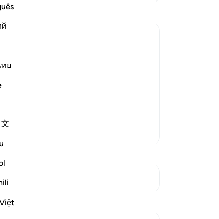
Ka
guês
un
ий
de
Ka
nt and Distress
me
s creatures and none can resist His
ya
ไทย
e is the One Who has no partners, Who
Da
e
s. Allah said,
-
In
Ca
中文
An
Lebih Banyak Tafsir
me
u
ol
Lihat Persimpangan
ili
Refleksi
Việt