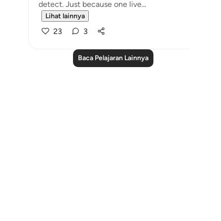
detect. Just because one live...
Lihat lainnya
23
3
Baca Pelajaran Lainnya
Notes
placeholders
close