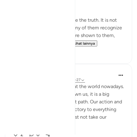
Qur’an, I was deeply shaken.
It is not that people do not see the truth. It is not
that the signs are unclear. Many of them recognize
the truth. Even if miracles were shown to them,
even if they were returne...
Lihat lainnya
1
0
Nadrah
5 tahun yang lalu
·
Referensi
ayat 6:25-27
It is very concerning looking at the world nowadays.
With every sign Allah has shown us, it is a big
reminder to return to the right path. Our action and
words should not be contradictory to everything
Allah said in al-Quran. We must not take our
favourite par...
Lihat lainnya
2
0