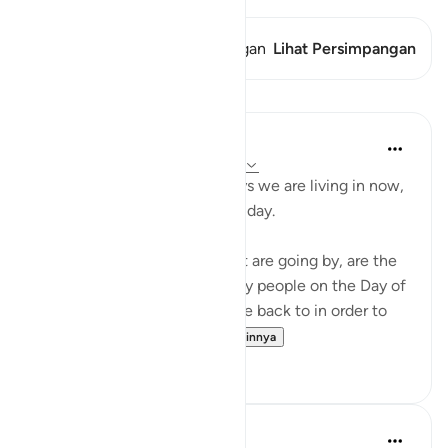
Ayat ini memiliki 1 Persimpangan
Lihat Persimpangan
Pelajaran
Abu Bakr Zoud
4 tahun yang lalu
·
Referensi
ayat 6:27
Don't complain about the days we are living in now,
even if they are dark difficult day.
These hours and minutes that are going by, are the
same hours and minutes many people on the Day of
Judgment would beg to come back to in order to
correct their relation...
Lihat lainnya
36
2
Abu Bakr Zoud