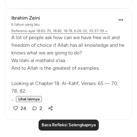
Ibrahim Zeini
6 tahun yang lalu
·
Referensi
ayat 18:65-70, 18:82, 18:78, 6:26-32, 35:37-39
A lot of people ask how can we have free will and
freedom of choice if Allah has all knowledge and he
knows what we are going to do?
Wa lilahi al mathalol a'laa
And to Allah is the greatest of examples.
Looking at Chapter 18: Al-Kahf, Verses: 65 — 70,
78, 82:
...
Lihat lainnya
24
2
Baca Refleksi Selengkapnya