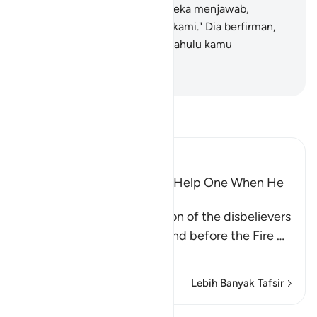
(kebangkitan) ini benar?" Mereka menjawab,
"Sungguh benar, demi Tuhan kami." Dia berfirman,
"Rasakanlah azab ini, karena dahulu kamu
mengingkarinya."
-
Indonesian Islamic affairs ministry
Bacalah Tafsir
Ibn Kathir (Abridged)
Wishes and Hopes Do Not Help One When He
Sees the Torment
Allah mentions the condition of the disbelievers
when they are made to stand before the Fire
…
Baca selengkapnya
Lebih Banyak Tafsir
Lihat Qiraat