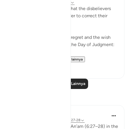
5 tahun yang lalu
·
Referensi
ayat 6:27
We are now living in a world that the disbelievers
would wish to return to in order to correct their
relationship with Allah ﷻ.
Allah ﷻ mentioned to us the regret and the wish
the disbelievers will have on the Day of Judgment:
وَلَو تَرى إِذ وُقِفوا عَلَى ال...
Lihat lainnya
25
2
Baca Pelajaran Lainnya
Refleksi
aira Fatima
24 minggu yang lalu
·
Referensi
ayat 6:27-28
While reflecting on Surah Al-An’am (6:27–28) in the