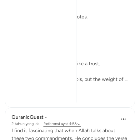
modern world.
We raise our voices through votes.
A small mark on paper.
A quiet click on a screen.
We call it a right.
But sometimes it feels more like a trust.
The world has changed its tools, but the weight of ...
Lihat lainnya
7
2
QuranicQuest -
2 tahun yang lalu
·
Referensi
ayat 4:58
I find it fascinating that when Allah talks about
these two commandments, He concludes the verse