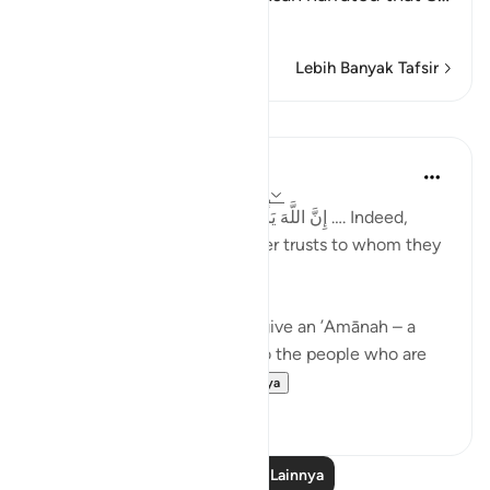
Baca selengkapnya
Lebih Banyak Tafsir
Pelajaran
Taimiyyah Zubair
4 tahun yang lalu
·
Referensi
ayat 4:58
إِنَّ اللَّهَ يَأْمُرُكُمْ أَن تُؤَدُّوا الْأَمَانَاتِ إِلَىٰ أَهْلِهَا …. Indeed,
Allah commands you to render trusts to whom they
are due…
Meaning, when you have to give an ’Amānah – a
responsibility – then give it to the people who are
worthy of it; peop...
Lihat lainnya
20
1
Baca Pelajaran Lainnya