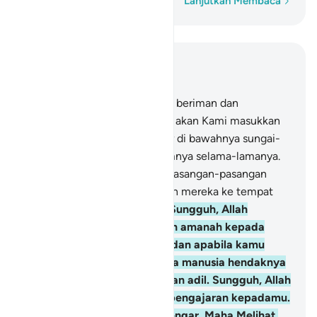
Kata demi kata
Lanjutkan Membaca
Baca dalam Konteks
Bab 4, Halaman 79, Juz 5
57
.
Adapun orang-orang yang beriman dan
mengerjakan kebajikan, kelak akan Kami masukkan
ke dalam surga yang mengalir di bawahnya sungai-
sungai, mereka kekal di dalamnya selama-lamanya.
Di sana mereka mempunyai pasangan-pasangan
yang suci, dan Kami masukkan mereka ke tempat
yang teduh lagi nyaman.
58
.
Sungguh, Allah
menyuruhmu menyampaikan amanah kepada
yang berhak menerimanya, dan apabila kamu
menetapkan hukum di antara manusia hendaknya
kamu menetapkannya dengan adil. Sungguh, Allah
sebaik-baik yang memberi pengajaran kepadamu.
Sungguh, Allah Maha Mendengar, Maha Melihat.