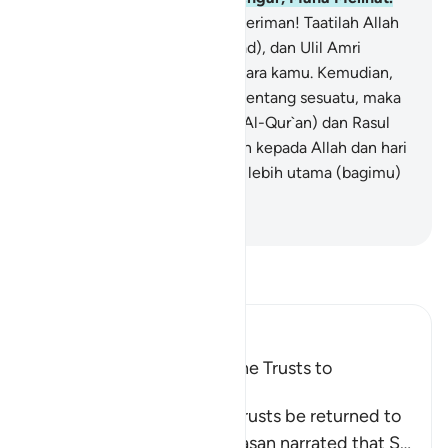
59
.
Wahai orang-orang yang beriman! Taatilah Allah
dan taatilah Rasul (Muhammad), dan Ulil Amri
(pemegang kekuasaan) di antara kamu. Kemudian,
jika kamu berbeda pendapat tentang sesuatu, maka
kembalikanlah kepada Allah (Al-Qur`an) dan Rasul
(sunahnya), jika kamu beriman kepada Allah dan hari
kemudian. Yang demikian itu, lebih utama (bagimu)
dan lebih baik akibatnya.
-
Indonesian Islamic affairs ministry
Bacalah Tafsir
Ibn Kathir (Abridged)
The Command to Return the Trusts to
Whomever They Are Due
Allah commands that the trusts be returned to
their rightful owners. Al-Hasan narrated that S
…