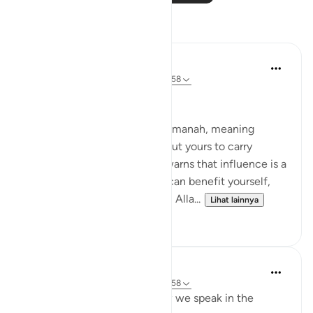
Refleksi
Suleiman Hani
21 minggu yang lalu
·
Referensi
ayat 4:58
Power as Trust and Justice
Allah frames authority as an amanah, meaning
power is not yours to enjoy, but yours to carry
without betrayal. This verse warns that influence is a
moral test: the moment you can benefit yourself,
exclude others, or bend rules, Alla...
Lihat lainnya
23
2
Shahid Rao
21 minggu yang lalu
·
Referensi
ayat 4:58
Sometimes I think about how we speak in the