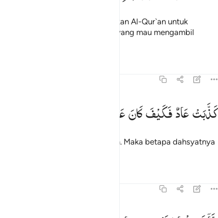
Dan sungguh, telah Kami mudahkan Al-Qur`an untuk
peringatan, maka adakah orang yang mau mengambil
pelajaran?
Tafsir
Pelajaran
Refleksi
54:18
ذبت عاد فكيف كان عذابي ونذر ١٨
كَذَّبَتْ
عَادٌ
فَكَیْفَ
كَانَ
عَذَابِیْ
وَنُذُرِ
َذَّبَتْ عَادٌۭ فَكَيْفَ كَانَ عَذَابِى وَنُذُرِ ١٨
Kaum 'Ād pun telah mendustakan. Maka betapa dahsyatnya
azab-Ku dan peringatan-Ku!
Tafsir
Pelajaran
Refleksi
54:19
نا ارسلنا عليهم ريحا صرصرا في يوم نحس مستمر ١٩