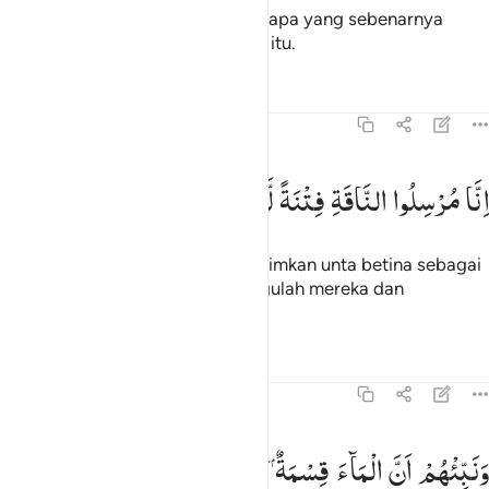
Kelak mereka akan mengetahui siapa yang sebenarnya
sangat pendusta (dan) sombong itu.
Tafsir
Pelajaran
Refleksi
Qiraat
54:27
نا مرسلو الناقة فتنة لهم فارتقبهم واصطبر ٢٧
اِنَّا
مُرْسِلُوا
النَّاقَةِ
فِتْنَةً
لَّهُمْ
فَارْتَقِبْهُمْ
وَاصْطَبِرْ
ِنَّا مُرْسِلُوا۟ ٱلنَّاقَةِ فِتْنَةًۭ لَّهُمْ فَٱرْتَقِبْهُمْ وَٱصْطَبِرْ ٢٧
Sesungguhnya Kami akan mengirimkan unta betina sebagai
cobaan bagi mereka, maka tunggulah mereka dan
bersabarlah (Saleh).
Tafsir
Pelajaran
Refleksi
54:28
نبيهم ان الماء قسمة بينهم كل شرب محتضر ٢٨
وَنَبِّئْهُمْ
اَنَّ
الْمَآءَ
قِسْمَةٌ
بَیْنَهُمْ ۚ
كُلُّ
شِرْبٍ
مُّحْتَضَرٌ
َنَبِّئْهُمْ أَنَّ ٱلْمَآءَ قِسْمَةٌۢ بَيْنَهُمْ ۖ كُلُّ شِرْبٍۢ مُّحْتَضَرٌۭ ٢٨