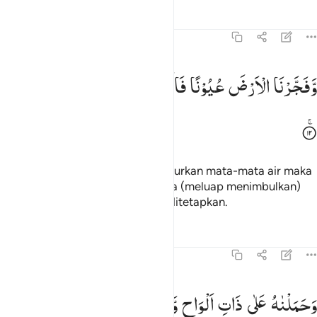
Tafsir
Pelajaran
Refleksi
Qiraat
54:12
فجرنا الارض عيونا فالتقى الماء على امر قد قدر ١٢
وَّفَجَّرْنَا
الْاَرْضَ
عُیُوْنًا
فَالْتَقَی
الْمَآءُ
عَلٰۤی
اَمْرٍ
قَدْ
قُدِرَ
َفَجَّرْنَا ٱلْأَرْضَ عُيُونًۭا فَٱلْتَقَى ٱلْمَآءُ عَلَىٰٓ أَمْرٍۢ قَدْ قُدِرَ ١٢
dan Kami jadikan bumi menyemburkan mata-mata air maka
bertemulah (air-air) itu sehinggga (meluap menimbulkan)
keadaaan (bencana) yang telah ditetapkan.
Tafsir
Pelajaran
Refleksi
Qiraat
54:13
حملناه على ذات الواح ودسر ١٣
وَحَمَلْنٰهُ
عَلٰی
ذَاتِ
اَلْوَاحٍ
وَّدُسُرٍ
َحَمَلْنَـٰهُ عَلَىٰ ذَاتِ أَلْوَٰحٍۢ وَدُسُرٍۢ ١٣