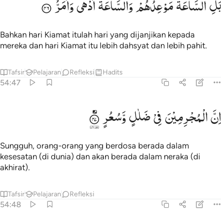
بَلِ
السَّاعَةُ
مَوْعِدُهُمْ
وَالسَّاعَةُ
اَدْهٰی
وَاَمَرُّ
َلِ ٱلسَّاعَةُ مَوْعِدُهُمْ وَٱلسَّاعَةُ أَدْهَىٰ وَأَمَرُّ ٤٦
Bahkan hari Kiamat itulah hari yang dijanjikan kepada
mereka dan hari Kiamat itu lebih dahsyat dan lebih pahit.
Tafsir
Pelajaran
Refleksi
Hadits
54:47
ن المجرمين في ضلال وسعر ٤٧
اِنَّ
الْمُجْرِمِیْنَ
فِیْ
ضَلٰلٍ
وَّسُعُرٍ
ِنَّ ٱلْمُجْرِمِينَ فِى ضَلَـٰلٍۢ وَسُعُرٍۢ ٤٧
Sungguh, orang-orang yang berdosa berada dalam
kesesatan (di dunia) dan akan berada dalam neraka (di
akhirat).
Tafsir
Pelajaran
Refleksi
54:48