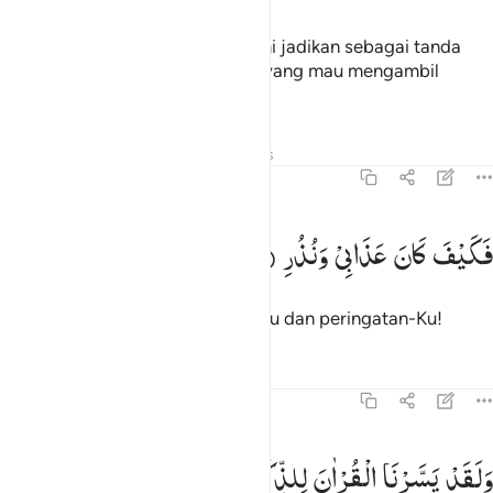
Dan sungguh, kapal itu telah Kami jadikan sebagai tanda
(pelajaran). Maka adakah orang yang mau mengambil
pelajaran?
Tafsir
Pelajaran
Refleksi
Hadits
54:16
كيف كان عذابي ونذر ١٦
فَكَیْفَ
كَانَ
عَذَابِیْ
وَنُذُرِ
َكَيْفَ كَانَ عَذَابِى وَنُذُرِ ١٦
Maka betapa dahsyatnya azab-Ku dan peringatan-Ku!
Tafsir
Pelajaran
Refleksi
54:17
لقد يسرنا القران للذكر فهل من مدكر ١٧
وَلَقَدْ
یَسَّرْنَا
الْقُرْاٰنَ
لِلذِّكْرِ
فَهَلْ
مِنْ
مُّدَّكِرٍ
َلَقَدْ يَسَّرْنَا ٱلْقُرْءَانَ لِلذِّكْرِ فَهَلْ مِن مُّدَّكِرٍۢ ١٧