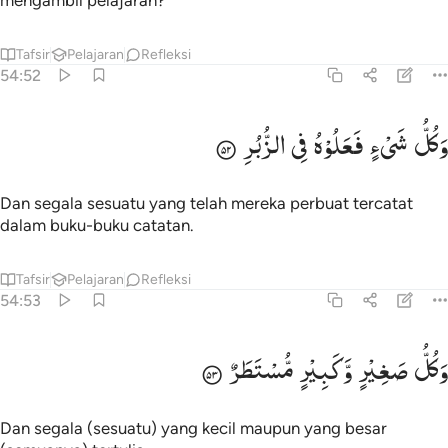
mengambil pelajaran?
Tafsir
Pelajaran
Refleksi
54:52
كل شيء فعلوه في الزبر ٥٢
وَكُلُّ
شَیْءٍ
فَعَلُوْهُ
فِی
الزُّبُرِ
َكُلُّ شَىْءٍۢ فَعَلُوهُ فِى ٱلزُّبُرِ ٥٢
Dan segala sesuatu yang telah mereka perbuat tercatat
dalam buku-buku catatan.
Tafsir
Pelajaran
Refleksi
54:53
كل صغير وكبير مستطر ٥٣
وَكُلُّ
صَغِیْرٍ
وَّكَبِیْرٍ
مُّسْتَطَرٌ
َكُلُّ صَغِيرٍۢ وَكَبِيرٍۢ مُّسْتَطَرٌ ٥٣
Dan segala (sesuatu) yang kecil maupun yang besar