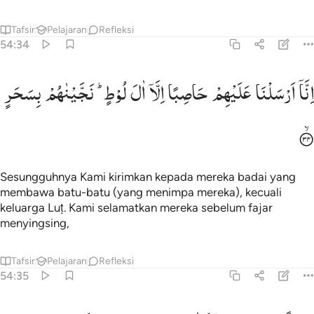
Tafsir
Pelajaran
Refleksi
54:34
نا ارسلنا عليهم حاصبا الا ال لوط نجيناهم بسحر ٣٤
اِنَّاۤ
اَرْسَلْنَا
عَلَیْهِمْ
حَاصِبًا
اِلَّاۤ
اٰلَ
لُوْطٍ ؕ
نَجَّیْنٰهُمْ
بِسَحَرٍ
ِنَّآ أَرْسَلْنَا عَلَيْهِمْ حَاصِبًا إِلَّآ ءَالَ لُوطٍۢ ۖ نَّجَّيْنَـٰهُم بِسَحَرٍۢ ٣٤
Sesungguhnya Kami kirimkan kepada mereka badai yang
membawa batu-batu (yang menimpa mereka), kecuali
keluarga Luṭ. Kami selamatkan mereka sebelum fajar
menyingsing,
Tafsir
Pelajaran
Refleksi
54:35
عمة من عندنا كذالك نجزي من شكر ٣٥