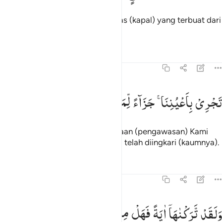
Dan Kami angkut dia (Nuh) ke atas (kapal) yang terbuat dari
papan dan pasak,
Tafsir
Pelajaran
Refleksi
54:14
جري باعيننا جزاء لمن كان كفر ١٤
تَجْرِیْ
بِاَعْیُنِنَا ۚ
جَزَآءً
لِّمَنْ
كَانَ
كُفِرَ
َجْرِى بِأَعْيُنِنَا جَزَآءًۭ لِّمَن كَانَ كُفِرَ ١٤
yang berlayar dengan pemeliharaan (pengawasan) Kami
sebagai balasan bagi orang yang telah diingkari (kaumnya).
Tafsir
Pelajaran
Refleksi
54:15
لقد تركناها اية فهل من مدكر ١٥
وَلَقَدْ
تَّرَكْنٰهَاۤ
اٰیَةً
فَهَلْ
مِنْ
مُّدَّكِرٍ
َلَقَد تَّرَكْنَـٰهَآ ءَايَةًۭ فَهَلْ مِن مُّدَّكِرٍۢ ١٥