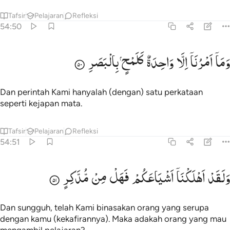
Tafsir
Pelajaran
Refleksi
54:50
ما امرنا الا واحدة كلمح بالبصر ٥٠
وَمَاۤ
اَمْرُنَاۤ
اِلَّا
وَاحِدَةٌ
كَلَمْحٍ
بِالْبَصَرِ
َمَآ أَمْرُنَآ إِلَّا وَٰحِدَةٌۭ كَلَمْحٍۭ بِٱلْبَصَرِ ٥٠
Dan perintah Kami hanyalah (dengan) satu perkataan
seperti kejapan mata.
Tafsir
Pelajaran
Refleksi
54:51
لقد اهلكنا اشياعكم فهل من مدكر ٥١
وَلَقَدْ
اَهْلَكْنَاۤ
اَشْیَاعَكُمْ
فَهَلْ
مِنْ
مُّدَّكِرٍ
َلَقَدْ أَهْلَكْنَآ أَشْيَاعَكُمْ فَهَلْ مِن مُّدَّكِرٍۢ ٥١
Dan sungguh, telah Kami binasakan orang yang serupa
dengan kamu (kekafirannya). Maka adakah orang yang mau