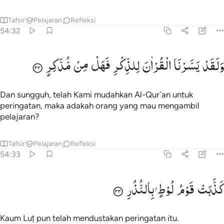
Tafsir
Pelajaran
Refleksi
54:32
لقد يسرنا القران للذكر فهل من مدكر ٣٢
وَلَقَدْ
یَسَّرْنَا
الْقُرْاٰنَ
لِلذِّكْرِ
فَهَلْ
مِنْ
مُّدَّكِرٍ
َلَقَدْ يَسَّرْنَا ٱلْقُرْءَانَ لِلذِّكْرِ فَهَلْ مِن مُّدَّكِرٍۢ ٣٢
Dan sungguh, telah Kami mudahkan Al-Qur`an untuk
peringatan, maka adakah orang yang mau mengambil
pelajaran?
Tafsir
Pelajaran
Refleksi
54:33
ذبت قوم لوط بالنذر ٣٣
كَذَّبَتْ
قَوْمُ
لُوْطٍ
بِالنُّذُرِ
َذَّبَتْ قَوْمُ لُوطٍۭ بِٱلنُّذُرِ ٣٣
Kaum Luṭ pun telah mendustakan peringatan itu.