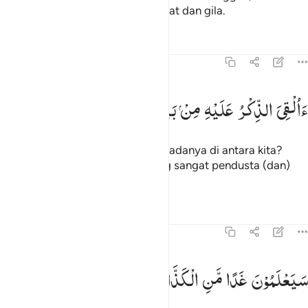
begitu kita benar-benar telah sesat dan gila.
Tafsir
Pelajaran
Refleksi
54:25
القي الذكر عليه من بيننا بل هو كذاب اشر ٢٥
ءَاُلْقِیَ
الذِّكْرُ
عَلَیْهِ
مِنْ
بَیْنِنَا
بَلْ
هُوَ
كَذَّابٌ
اَشِرٌ
َءُلْقِىَ ٱلذِّكْرُ عَلَيْهِ مِنۢ بَيْنِنَا بَلْ هُوَ كَذَّابٌ أَشِرٌۭ ٢٥
Apakah wahyu itu diturunkan kepadanya di antara kita?
Pastilah dia (Saleh) seorang yang sangat pendusta (dan)
sombong."
Tafsir
Pelajaran
Refleksi
54:26
يعلمون غدا من الكذاب الاشر ٢٦
سَیَعْلَمُوْنَ
غَدًا
مَّنِ
الْكَذَّابُ
الْاَشِرُ
َيَعْلَمُونَ غَدًۭا مَّنِ ٱلْكَذَّابُ ٱلْأَشِرُ ٢٦