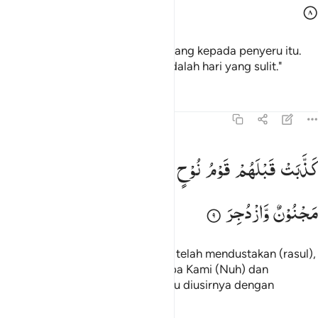
dengan patuh mereka segera datang kepada penyeru itu.
Orang-orang kafir berkata, "Ini adalah hari yang sulit."
Tafsir
Pelajaran
Refleksi
54:9
۞ ذبت قبلهم قوم نوح فكذبوا عبدنا وقالوا مجنون وازدجر ٩
كَذَّبَتْ
قَبْلَهُمْ
قَوْمُ
نُوْحٍ
فَكَذَّبُوْا
عَبْدَنَا
وَقَالُوْا
۞ َذَّبَتْ قَبْلَهُمْ قَوْمُ نُوحٍۢ فَكَذَّبُوا۟ عَبْدَنَا وَقَالُوا۟ مَجْنُونٌۭ وَٱزْدُجِرَ ٩
مَجْنُوْنٌ
وَّازْدُجِرَ
Sebelum mereka, kaum Nuh juga telah mendustakan (rasul),
maka mereka mendustakan hamba Kami (Nuh) dan
mengatakan, "Dia orang gila!" Lalu diusirnya dengan
ancaman.