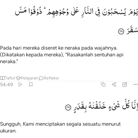
وم يسحبون في النار على وجوههم ذوقوا مس سقر ٤٨
یَوْمَ
یُسْحَبُوْنَ
فِی
النَّارِ
عَلٰی
وُجُوْهِهِمْ ؕ
ذُوْقُوْا
مَسَّ
َوْمَ يُسْحَبُونَ فِى ٱلنَّارِ عَلَىٰ وُجُوهِهِمْ ذُوقُوا۟ مَسَّ سَقَرَ ٤٨
سَقَرَ
Pada hari mereka diseret ke neraka pada wajahnya.
(Dikatakan kepada mereka), "Rasakanlah sentuhan api
neraka."
Tafsir
Pelajaran
Refleksi
54:49
نا كل شيء خلقناه بقدر ٤٩
اِنَّا
كُلَّ
شَیْءٍ
خَلَقْنٰهُ
بِقَدَرٍ
ِنَّا كُلَّ شَىْءٍ خَلَقْنَـٰهُ بِقَدَرٍۢ ٤٩
Sungguh, Kami menciptakan segala sesuatu menurut
ukuran.