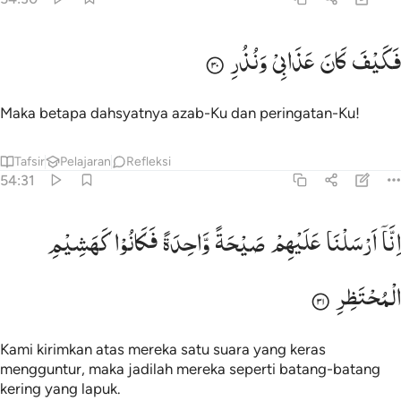
كيف كان عذابي ونذر ٣٠
فَكَیْفَ
كَانَ
عَذَابِیْ
وَنُذُرِ
َكَيْفَ كَانَ عَذَابِى وَنُذُرِ ٣٠
Maka betapa dahsyatnya azab-Ku dan peringatan-Ku!
Tafsir
Pelajaran
Refleksi
54:31
نا ارسلنا عليهم صيحة واحدة فكانوا كهشيم المحتظر ٣١
اِنَّاۤ
اَرْسَلْنَا
عَلَیْهِمْ
صَیْحَةً
وَّاحِدَةً
فَكَانُوْا
كَهَشِیْمِ
ِنَّآ أَرْسَلْنَا عَلَيْهِمْ صَيْحَةًۭ وَٰحِدَةًۭ فَكَانُوا۟ كَهَشِيمِ ٱلْمُحْتَظ
الْمُحْتَظِرِ
Kami kirimkan atas mereka satu suara yang keras
mengguntur, maka jadilah mereka seperti batang-batang
kering yang lapuk.