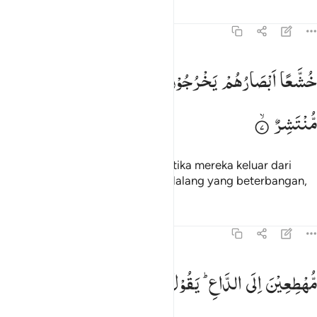
Tafsir
Pelajaran
Refleksi
Qiraat
54:7
شعا ابصارهم يخرجون من الاجداث كانهم جراد منتشر ٧
خُشَّعًا
اَبْصَارُهُمْ
یَخْرُجُوْنَ
مِنَ
الْاَجْدَاثِ
كَاَنَّهُمْ
جَرَادٌ
ُشَّعًا أَبْصَـٰرُهُمْ يَخْرُجُونَ مِنَ ٱلْأَجْدَاثِ كَأَنَّهُمْ جَرَادٌۭ مُّنتَشِرٌۭ ٧
مُّنْتَشِرٌ
pandangan mereka tertunduk, ketika mereka keluar dari
kuburan, seakan-akan mereka belalang yang beterbangan,
Tafsir
Pelajaran
Refleksi
Qiraat
54:8
هطعين الى الداع يقول الكافرون هاذا يوم عسر ٨
مُّهْطِعِیْنَ
اِلَی
الدَّاعِ ؕ
یَقُوْلُ
الْكٰفِرُوْنَ
هٰذَا
یَوْمٌ
عَسِرٌ
ُّهْطِعِينَ إِلَى ٱلدَّاعِ ۖ يَقُولُ ٱلْكَـٰفِرُونَ هَـٰذَا يَوْمٌ عَسِرٌۭ ٨