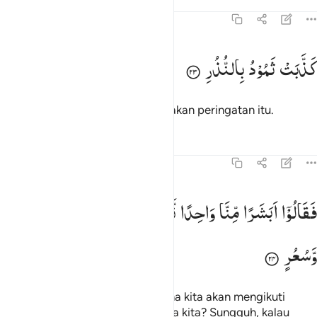
Tafsir
Pelajaran
Refleksi
54:23
ذبت ثمود بالنذر ٢٣
كَذَّبَتْ
ثَمُوْدُ
بِالنُّذُرِ
َذَّبَتْ ثَمُودُ بِٱلنُّذُرِ ٢٣
Kaum Samud pun telah mendustakan peringatan itu.
Tafsir
Pelajaran
Refleksi
54:24
قالوا ابشرا منا واحدا نتبعه انا اذا لفي ضلال وسعر ٢٤
فَقَالُوْۤا
اَبَشَرًا
مِّنَّا
وَاحِدًا
نَّتَّبِعُهٗۤ ۙ
اِنَّاۤ
اِذًا
لَّفِیْ
ضَلٰلٍ
َقَالُوٓا۟ أَبَشَرًۭا مِّنَّا وَٰحِدًۭا نَّتَّبِعُهُۥٓ إِنَّآ إِذًۭا لَّفِى ضَلَـٰلٍۢ وَسُعُرٍ ٢٤
وَّسُعُرٍ
Maka mereka berkata, "Bagaimana kita akan mengikuti
seorang manusia (biasa) di antara kita? Sungguh, kalau