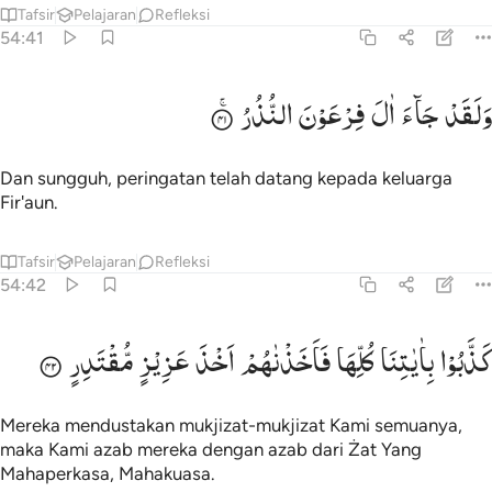
Tafsir
Pelajaran
Refleksi
54:41
لقد جاء ال فرعون النذر ٤١
وَلَقَدْ
جَآءَ
اٰلَ
فِرْعَوْنَ
النُّذُرُ
َلَقَدْ جَآءَ ءَالَ فِرْعَوْنَ ٱلنُّذُرُ ٤١
Dan sungguh, peringatan telah datang kepada keluarga
Fir'aun.
Tafsir
Pelajaran
Refleksi
54:42
ذبوا باياتنا كلها فاخذناهم اخذ عزيز مقتدر ٤٢
كَذَّبُوْا
بِاٰیٰتِنَا
كُلِّهَا
فَاَخَذْنٰهُمْ
اَخْذَ
عَزِیْزٍ
مُّقْتَدِرٍ
َذَّبُوا۟ بِـَٔايَـٰتِنَا كُلِّهَا فَأَخَذْنَـٰهُمْ أَخْذَ عَزِيزٍۢ مُّقْتَدِرٍ ٤٢
Mereka mendustakan mukjizat-mukjizat Kami semuanya,
maka Kami azab mereka dengan azab dari Żat Yang
Mahaperkasa, Mahakuasa.