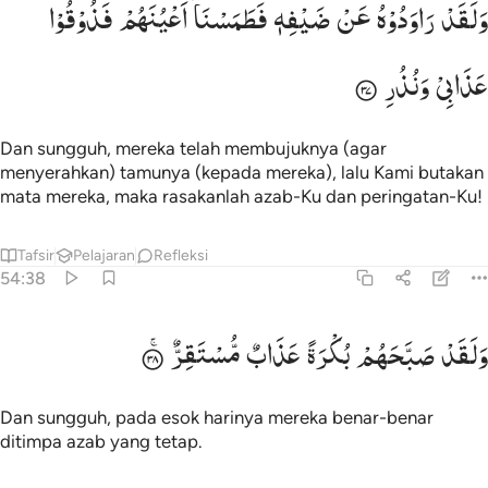
وَلَقَدْ
رَاوَدُوْهُ
عَنْ
ضَیْفِهٖ
فَطَمَسْنَاۤ
اَعْیُنَهُمْ
فَذُوْقُوْا
َلَقَدْ رَٰوَدُوهُ عَن ضَيْفِهِۦ فَطَمَسْنَآ أَعْيُنَهُمْ فَذُوقُوا۟ عَذَابِى وَنُذُرِ ٣٧
عَذَابِیْ
وَنُذُرِ
Dan sungguh, mereka telah membujuknya (agar
menyerahkan) tamunya (kepada mereka), lalu Kami butakan
mata mereka, maka rasakanlah azab-Ku dan peringatan-Ku!
Tafsir
Pelajaran
Refleksi
54:38
لقد صبحهم بكرة عذاب مستقر ٣٨
وَلَقَدْ
صَبَّحَهُمْ
بُكْرَةً
عَذَابٌ
مُّسْتَقِرٌّ
َلَقَدْ صَبَّحَهُم بُكْرَةً عَذَابٌۭ مُّسْتَقِرٌّۭ ٣٨
Dan sungguh, pada esok harinya mereka benar-benar
ditimpa azab yang tetap.