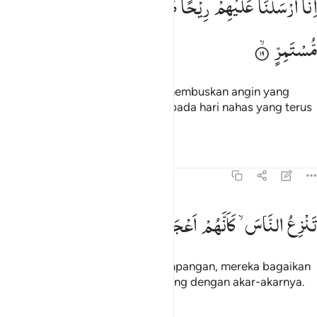
اِنَّاۤ
اَرْسَلْنَا
عَلَیْهِمْ
رِیْحًا
صَرْصَرًا
فِیْ
یَوْمِ
نَحْسٍ
ِنَّآ أَرْسَلْنَا عَلَيْهِمْ رِيحًۭا صَرْصَرًۭا فِى يَوْمِ نَحْسٍۢ مُّسْتَمِرٍّۢ ١٩
مُّسْتَمِرٍّ
Sesungguhnya Kami telah menghembuskan angin yang
sangat kencang kepada mereka pada hari nahas yang terus
menerus,
Tafsir
Pelajaran
Refleksi
54:20
نزع الناس كانهم اعجاز نخل منقعر ٢٠
تَنْزِعُ
النَّاسَ ۙ
كَاَنَّهُمْ
اَعْجَازُ
نَخْلٍ
مُّنْقَعِرٍ
َنزِعُ ٱلنَّاسَ كَأَنَّهُمْ أَعْجَازُ نَخْلٍۢ مُّنقَعِرٍۢ ٢٠
yang membuat manusia bergelimpangan, mereka bagaikan
pohon-pohon kurma yang tumbang dengan akar-akarnya.