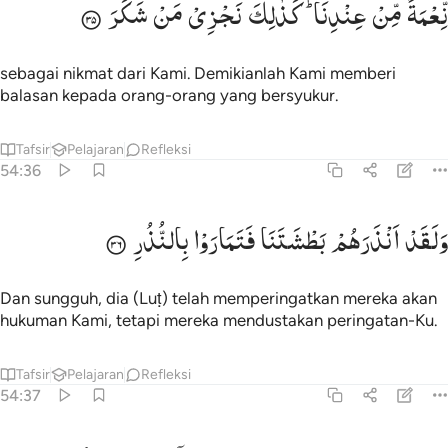
نِّعْمَةً
مِّنْ
عِنْدِنَا ؕ
كَذٰلِكَ
نَجْزِیْ
مَنْ
شَكَرَ
ِّعْمَةًۭ مِّنْ عِندِنَا ۚ كَذَٰلِكَ نَجْزِى مَن شَكَرَ ٣٥
sebagai nikmat dari Kami. Demikianlah Kami memberi
balasan kepada orang-orang yang bersyukur.
Tafsir
Pelajaran
Refleksi
54:36
لقد انذرهم بطشتنا فتماروا بالنذر ٣٦
وَلَقَدْ
اَنْذَرَهُمْ
بَطْشَتَنَا
فَتَمَارَوْا
بِالنُّذُرِ
َلَقَدْ أَنذَرَهُم بَطْشَتَنَا فَتَمَارَوْا۟ بِٱلنُّذُرِ ٣٦
Dan sungguh, dia (Luṭ) telah memperingatkan mereka akan
hukuman Kami, tetapi mereka mendustakan peringatan-Ku.
Tafsir
Pelajaran
Refleksi
54:37
لقد راودوه عن ضيفه فطمسنا اعينهم فذوقوا عذابي ونذر ٣٧