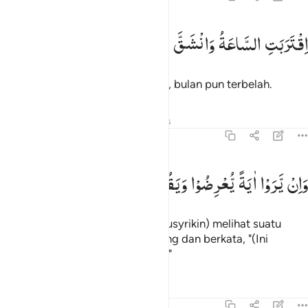
قتربت الساعة وانشق القمر ١
اِقْتَرَبَتِ
السَّاعَةُ
وَانْشَقَّ
الْقَمَرُ
قْتَرَبَتِ ٱلسَّاعَةُ وَٱنشَقَّ ٱلْقَمَرُ ١
Saat (hari Kiamat) semakin dekat, bulan pun terbelah.
Tafsir
Pelajaran
Refleksi
Hadits
54:2
ان يروا اية يعرضوا ويقولوا سحر مستمر ٢
وَاِنْ
یَّرَوْا
اٰیَةً
یُّعْرِضُوْا
وَیَقُوْلُوْا
سِحْرٌ
مُّسْتَمِرٌّ
َإِن يَرَوْا۟ ءَايَةًۭ يُعْرِضُوا۟ وَيَقُولُوا۟ سِحْرٌۭ مُّسْتَمِرٌّۭ ٢
Dan jika mereka (orang-orang musyrikin) melihat suatu
tanda (mukjizat), mereka berpaling dan berkata, "(Ini
adalah) sihir yang terus menerus."
Tafsir
Pelajaran
Refleksi
54:3