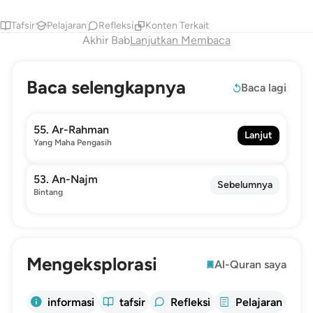
Tafsir
Pelajaran
Refleksi
Konten Terkait
Akhir Bab
Lanjutkan Membaca
Baca selengkapnya
Baca lagi
55. Ar-Rahman
Lanjut
Yang Maha Pengasih
53. An-Najm
Sebelumnya
Bintang
Mengeksplorasi
Al-Quran saya
informasi
tafsir
Refleksi
Pelajaran