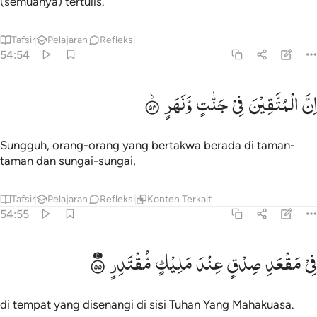
(semuanya) tertulis.
Tafsir
Pelajaran
Refleksi
54:54
ن المتقين في جنات ونهر ٥٤
اِنَّ
الْمُتَّقِیْنَ
فِیْ
جَنّٰتٍ
وَّنَهَرٍ
ِنَّ ٱلْمُتَّقِينَ فِى جَنَّـٰتٍۢ وَنَهَرٍۢ ٥٤
Sungguh, orang-orang yang bertakwa berada di taman-
taman dan sungai-sungai,
Tafsir
Pelajaran
Refleksi
Konten Terkait
54:55
ي مقعد صدق عند مليك مقتدر ٥٥
فِیْ
مَقْعَدِ
صِدْقٍ
عِنْدَ
مَلِیْكٍ
مُّقْتَدِرٍ
ِى مَقْعَدِ صِدْقٍ عِندَ مَلِيكٍۢ مُّقْتَدِرٍۭ ٥٥
di tempat yang disenangi di sisi Tuhan Yang Mahakuasa.