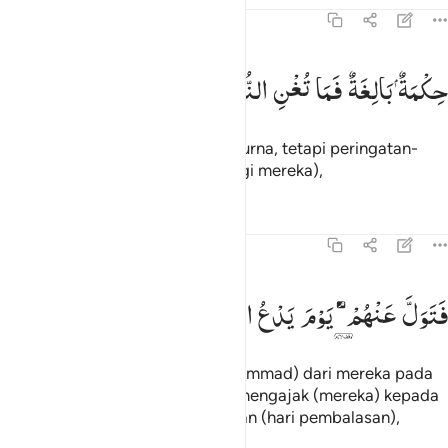
54:5
كمة بالغة فما تغن النذر ٥
حِكْمَةٌ
بَالِغَةٌ
فَمَا
تُغْنِ
النُّذُرُ
ِكْمَةٌۢ بَـٰلِغَةٌۭ ۖ فَمَا تُغْنِ ٱلنُّذُرُ ٥
(itulah) suatu hikmah yang sempurna, tetapi peringatan-
peringatan itu tidak berguna (bagi mereka),
Tafsir
Pelajaran
Refleksi
54:6
تول عنهم يوم يدع الداع الى شيء نكر ٦
فَتَوَلَّ
عَنْهُمْ ۘ
یَوْمَ
یَدْعُ
الدَّاعِ
اِلٰی
شَیْءٍ
نُّكُرٍ
َتَوَلَّ عَنْهُمْ ۘ يَوْمَ يَدْعُ ٱلدَّاعِ إِلَىٰ شَىْءٍۢ نُّكُرٍ ٦
maka berpalinglah engkau (Muhammad) dari mereka pada
hari (ketika) penyeru (malaikat) mengajak (mereka) kepada
sesuatu yang tidak menyenangkan (hari pembalasan),