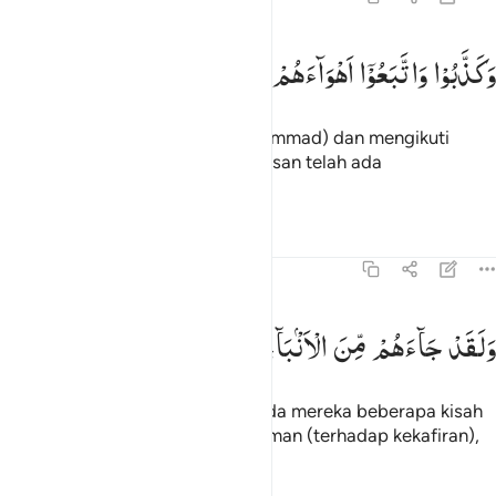
كذبوا واتبعوا اهواءهم وكل امر مستقر ٣
وَكَذَّبُوْا
وَاتَّبَعُوْۤا
اَهْوَآءَهُمْ
وَكُلُّ
اَمْرٍ
مُّسْتَقِرٌّ
َكَذَّبُوا۟ وَٱتَّبَعُوٓا۟ أَهْوَآءَهُمْ ۚ وَكُلُّ أَمْرٍۢ مُّسْتَقِرٌّۭ ٣
Dan mereka mendustakan (Muhammad) dan mengikuti
nafsu mereka, padahal setiap urusan telah ada
ketetapannya.
Tafsir
Pelajaran
Refleksi
Qiraat
54:4
لقد جاءهم من الانباء ما فيه مزدجر ٤
وَلَقَدْ
جَآءَهُمْ
مِّنَ
الْاَنْۢبَآءِ
مَا
فِیْهِ
مُزْدَجَرٌ
َلَقَدْ جَآءَهُم مِّنَ ٱلْأَنۢبَآءِ مَا فِيهِ مُزْدَجَرٌ ٤
Dan sungguh, telah datang kepada mereka beberapa kisah
yang di dalamnya terdapat ancaman (terhadap kekafiran),
Tafsir
Pelajaran
Refleksi