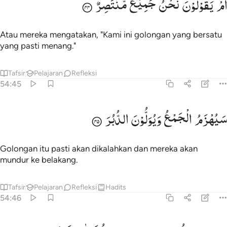
اَمْ
یَقُوْلُوْنَ
نَحْنُ
جَمِیْعٌ
مُّنْتَصِرٌ
َمْ يَقُولُونَ نَحْنُ جَمِيعٌۭ مُّنتَصِرٌۭ ٤٤
Atau mereka mengatakan, "Kami ini golongan yang bersatu
yang pasti menang."
Tafsir
Pelajaran
Refleksi
54:45
يهزم الجمع ويولون الدبر ٤٥
سَیُهْزَمُ
الْجَمْعُ
وَیُوَلُّوْنَ
الدُّبُرَ
َيُهْزَمُ ٱلْجَمْعُ وَيُوَلُّونَ ٱلدُّبُرَ ٤٥
Golongan itu pasti akan dikalahkan dan mereka akan
mundur ke belakang.
Tafsir
Pelajaran
Refleksi
Hadits
54:46
ل الساعة موعدهم والساعة ادهى وامر ٤٦