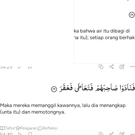
Dan beritahukanlah kepada mereka bahwa air itu dibagi di
antara mereka (dengan unta betina itu); setiap orang berhak
mendapat giliran minum.
Tafsir
Pelajaran
Refleksi
54:29
نادوا صاحبهم فتعاطى فعقر ٢٩
فَنَادَوْا
صَاحِبَهُمْ
فَتَعَاطٰی
فَعَقَرَ
َنَادَوْا۟ صَاحِبَهُمْ فَتَعَاطَىٰ فَعَقَرَ ٢٩
Maka mereka memanggil kawannya, lalu dia menangkap
(unta itu) dan memotongnya.
Tafsir
Pelajaran
Refleksi
54:30