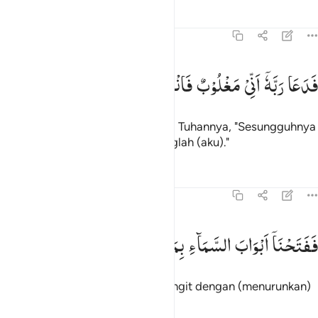
Tafsir
Pelajaran
Refleksi
54:10
دعا ربه اني مغلوب فانتصر ١٠
فَدَعَا
رَبَّهٗۤ
اَنِّیْ
مَغْلُوْبٌ
فَانْتَصِرْ
َدَعَا رَبَّهُۥٓ أَنِّى مَغْلُوبٌۭ فَٱنتَصِرْ ١٠
Maka dia (Nuh) mengadu kepada Tuhannya, "Sesungguhnya
aku telah dikalahkan, maka tolonglah (aku)."
Tafsir
Pelajaran
Refleksi
54:11
فتحنا ابواب السماء بماء منهمر ١١
فَفَتَحْنَاۤ
اَبْوَابَ
السَّمَآءِ
بِمَآءٍ
مُّنْهَمِرٍ
َفَتَحْنَآ أَبْوَٰبَ ٱلسَّمَآءِ بِمَآءٍۢ مُّنْهَمِرٍۢ ١١
Lalu Kami bukakan pintu-pintu langit dengan (menurunkan)
air yang tercurah,