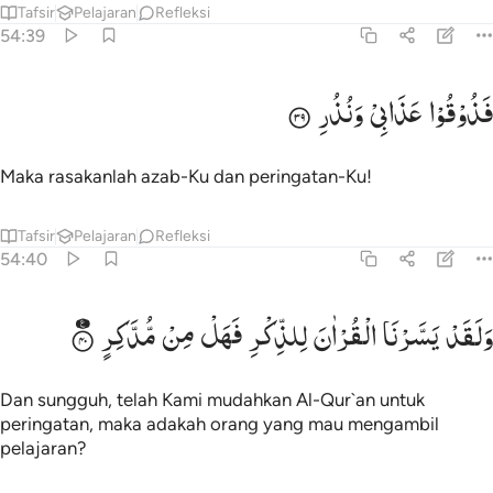
Tafsir
Pelajaran
Refleksi
54:39
ذوقوا عذابي ونذر ٣٩
فَذُوْقُوْا
عَذَابِیْ
وَنُذُرِ
َذُوقُوا۟ عَذَابِى وَنُذُرِ ٣٩
Maka rasakanlah azab-Ku dan peringatan-Ku!
Tafsir
Pelajaran
Refleksi
54:40
لقد يسرنا القران للذكر فهل من مدكر ٤٠
وَلَقَدْ
یَسَّرْنَا
الْقُرْاٰنَ
لِلذِّكْرِ
فَهَلْ
مِنْ
مُّدَّكِرٍ
َلَقَدْ يَسَّرْنَا ٱلْقُرْءَانَ لِلذِّكْرِ فَهَلْ مِن مُّدَّكِرٍۢ ٤٠
Dan sungguh, telah Kami mudahkan Al-Qur`an untuk
peringatan, maka adakah orang yang mau mengambil
pelajaran?