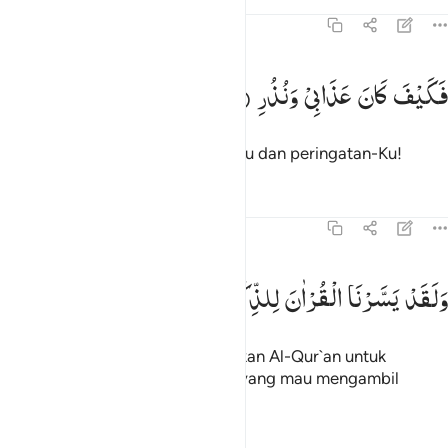
Tafsir
Pelajaran
Refleksi
54:21
كيف كان عذابي ونذر ٢١
فَكَیْفَ
كَانَ
عَذَابِیْ
وَنُذُرِ
َكَيْفَ كَانَ عَذَابِى وَنُذُرِ ٢١
Maka betapa dahsyatnya azab-Ku dan peringatan-Ku!
Tafsir
Pelajaran
Refleksi
54:22
لقد يسرنا القران للذكر فهل من مدكر ٢٢
وَلَقَدْ
یَسَّرْنَا
الْقُرْاٰنَ
لِلذِّكْرِ
فَهَلْ
مِنْ
مُّدَّكِرٍ
َلَقَدْ يَسَّرْنَا ٱلْقُرْءَانَ لِلذِّكْرِ فَهَلْ مِن مُّدَّكِرٍۢ ٢٢
Dan sungguh, telah Kami mudahkan Al-Qur`an untuk
peringatan, maka adakah orang yang mau mengambil
pelajaran?