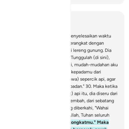
Baca dalam Konteks
Bab 28, Halaman 350, Juz 20
29
.
Maka ketika Musa telah menyelesaikan waktu
yang ditentukan itu dan dia berangkat dengan
keluarganya, dia melihat api di lereng gunung. Dia
berkata kepada keluarganya, "Tunggulah (di sini),
sesungguhnya aku melihat api, mudah-mudahan aku
dapat membawa suatu berita kepadamu dari
(tempat) api itu atau (membawa) sepercik api, agar
kamu dapat menghangatkan badan."
30
.
Maka ketika
dia (Musa) sampai ke (tempat) api itu, dia diseru dari
(arah) pinggir sebelah kanan lembah, dari sebatang
pohon, di sebidang tanah yang diberkahi, "Wahai
Musa! Sungguh, Aku adalah Allah, Tuhan seluruh
alam!
31
.
Dan lemparkanlah tongkatmu." Maka