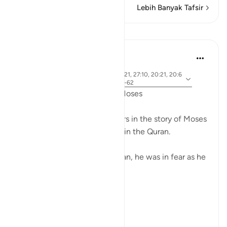
Lebih Banyak Tafsir
Pelajaran
Ammar AlShukry
5 tahun yang lalu
·
ayat 28:31, 28:25, 28:33, 28:21, 27:10, 20:21, 20:6
Referensi
7-68, 26:21, 20:45-46, 26:61-62
Fear in the Quranic story of Moses
The word khawf (fear) appears in the story of Moses
more than any other prophet in the Quran.
After accidentally killing a man, he was in fear as he
exited the city.
فَخَرَجَ مِنْهَا خَائِفًا يَتَرَقَّبُ ۖ
**So he left ...
Lihat lainnya
36
2