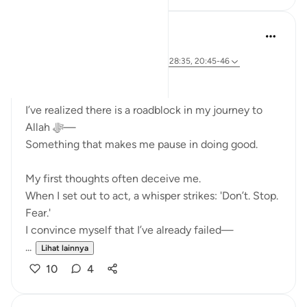
Ali Ali
45 minggu yang lalu
·
Referensi
ayat 28:31, 20:67-68, 26:62, 28:35, 20:45-46
Bismillāh
I’ve realized there is a roadblock in my journey to
Allah ﷻ—
Something that makes me pause in doing good.
My first thoughts often deceive me.
When I set out to act, a whisper strikes: 'Don’t. Stop.
Fear.'
I convince myself that I’ve already failed—
...
Lihat lainnya
10
4