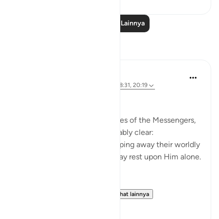
Baca Pelajaran Lainnya
Refleksi
Ali Ali
32 minggu yang lalu
·
Referensi
ayat 28:31, 20:19
Bismillāh.
When we reflect upon the lives of the Messengers,
one truth becomes unmistakably clear:
Allah ﷻ refines them by stripping away their worldly
means, so that their hearts may rest upon Him alone.
In the depths of the night—
when fear clings to the s...
Lihat lainnya
4
0