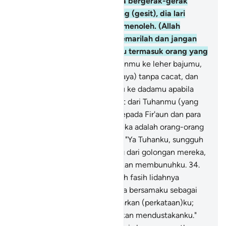
ketika dia (Musa) melihatnya bergerak-gerak
seakan-akan seekor ular yang (gesit), dia lari
berbalik ke belakang tanpa menoleh. (Allah
berfirman), "Wahai Musa! Kemarilah dan jangan
takut. Sesungguhnya engkau termasuk orang yang
aman.
32
.
Masukkanlah tanganmu ke leher bajumu,
dia akan keluar putih (bercahaya) tanpa cacat, dan
dekapkanlah kedua tanganmu ke dadamu apabila
ketakutan. Itulah dua mukjizat dari Tuhanmu (yang
akan engkau pertunjukkan) kepada Fir'aun dan para
pembesarnya. Sungguh, mereka adalah orang-orang
fasik."
33
.
Dia (Musa) berkata, "Ya Tuhanku, sungguh
aku telah membunuh seorang dari golongan mereka,
sehingga aku takut mereka akan membunuhku.
34
.
Dan saudaraku Harun, dia lebih fasih lidahnya
daripada aku, maka utuslah dia bersamaku sebagai
pembantuku untuk membenarkan (perkataan)ku;
sungguh, aku takut mereka akan mendustakanku."