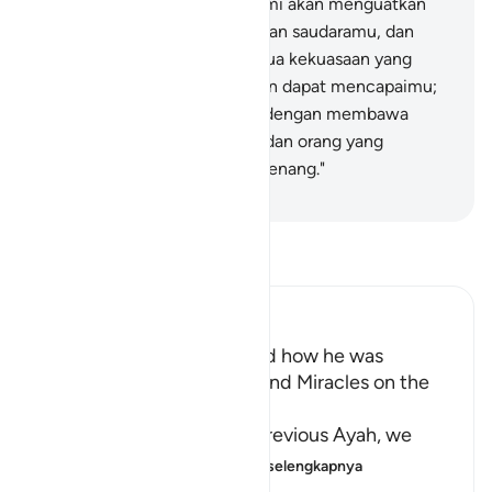
35
.
Dia (Allah) berfirman, "Kami akan menguatkan
engkau (membantumu) dengan saudaramu, dan
Kami berikan kepadamu berdua kekuasaan yang
besar, maka mereka tidak akan dapat mencapaimu;
(berangkatlah kamu berdua) dengan membawa
mukjizat Kami, kamu berdua dan orang yang
mengikuti kamu yang akan menang."
-
Indonesian Islamic affairs ministry
Bacalah Tafsir
Ibn Kathir (Abridged)
Musa's Return to Egypt and how he was
honored with the Mission and Miracles on the
Way
In the explanation of the previous Ayah, we
have already seen th
…
Baca selengkapnya