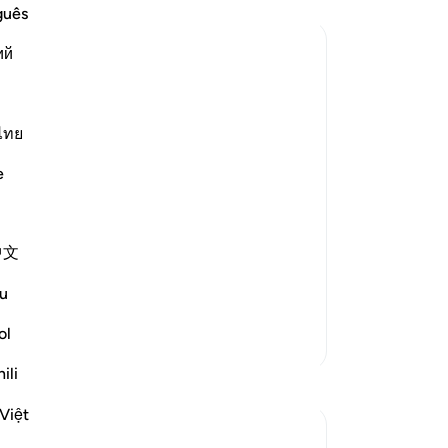
or
guês
da
ий
mer
Mu
keb
Pa
ไทย
se Messengers,
ke
e
da
aning his people
(k
me
ences.'
中文
be
Ka
u
Fi
"D
ol
Lebih Banyak Tafsir
80
ili
ke
le
Việt
ber