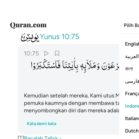
Pilih 
010
ثم بعثنا من بعدهم موسى وهارون
Yunus
10:75
Englis
10:75
العربية
نَ
اِلٰی
فِرْعَوْنَ
وَمَلَاۡىِٕهٖ
بِاٰیٰتِنَا
فَاسْتَكْبَرُوْا
বাংলা
ارسی
França
Kemudian setelah mereka, Kami utus Musa dan
pemuka kaumnya dengan membawa tanda-tanda
Indon
menyombongkan diri dan mereka adalah orang
Italia
Kata demi kata
Dutch
Bacalah Tafsir