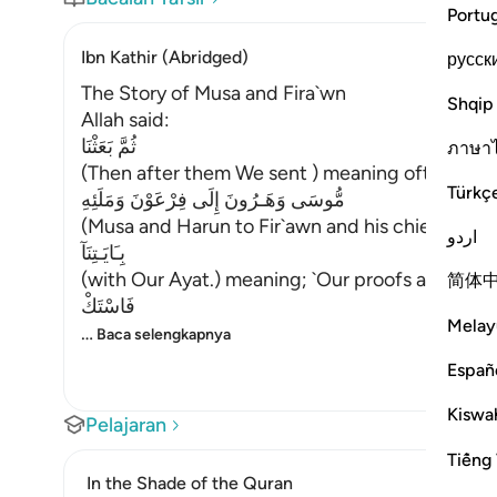
Portu
Ibn Kathir (Abridged)
русск
The Story of Musa and Fira`wn
Shqip
Allah said:
ثُمَّ بَعَثْنَا
ภาษา
(Then after them We sent ) meaning ofter the
Türkç
مُّوسَى وَهَـرُونَ إِلَى فِرْعَوْنَ وَمَلَئِهِ
(Musa and Harun to Fir`awn and his chiefs,) me
اردو
بِـَايَـتِنَآ
(with Our Ayat.) meaning; `Our proofs and evid
简体
فَاسْتَكْ
Melay
…
Baca selengkapnya
Españ
Kiswah
Pelajaran
Tiếng 
In the Shade of the Quran