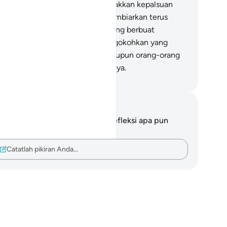
sungguhnya Allah akan menampakkan kepalsuan
hir. Sungguh, Allah tidak akan membiarkan terus
rlangsungnya pekerjaan orang yang berbuat
rusakan.
82
.
Dan Allah akan mengokohkan yang
nar dengan ketetapan-Nya, walaupun orang-orang
ng berbuat dosa tidak menyukainya.
donesian Islamic affairs ministry
tatan dan Refleksi
da tidak memiliki catatan atau refleksi apa pun
ngenai ayat ini.
Catatlah pikiran Anda…