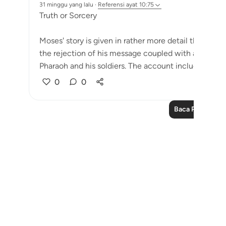
31 minggu yang lalu
·
Referensi
ayat 10:75
Truth or Sorcery
Moses' story is given in rather more detail than Noah
the rejection of his message coupled with a challe
Pharaoh and his soldiers. The account includes situati
0
0
Baca Pelajaran 