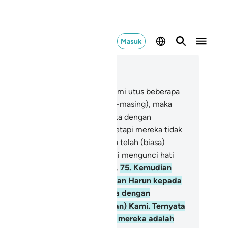
Masuk
ca dalam Konteks
 10, Halaman 195, Juz 11
.
Kemudian setelahnya (Nuh), Kami utus beberapa
sul kepada kaum mereka (masing-masing), maka
sul-rasul itu datang kepada mereka dengan
mbawa keterangan yang jelas, tetapi mereka tidak
u beriman karena mereka dahulu telah (biasa)
ndustakannya. Demikianlah Kami mengunci hati
ang-orang yang melampaui batas.
75
.
Kemudian
telah mereka, Kami utus Musa dan Harun kepada
r'aun dan para pemuka kaumnya dengan
mbawa tanda-tanda (kekuasaan) Kami. Ternyata
reka menyombongkan diri dan mereka adalah