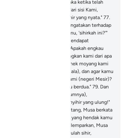
ang-orang yang berdosa.
76
.
Maka ketika telah
tang kepada mereka kebenaran dari sisi Kami,
eka berkata, "Ini benar-benar sihir yang nyata."
77
.
sa berkata, "Pantaskah kamu mengatakan terhadap
enaran ketika ia datang kepadamu, 'sihirkah ini?'"
dahal para penyihir itu tidaklah mendapat
menangan.
78
.
Mereka berkata, "Apakah engkau
tang kepada kami untuk memalingkan kami dari apa
epercayaan) yang kami dapati nenek moyang kami
ngerjakannya (menyembah berhala), dan agar kamu
rdua mempunyai kekuasaan di bumi (negeri Mesir)?
mi tidak akan mempercayai kamu berdua."
79
.
Dan
r'aun berkata (kepada pemuka kaumnya),
atangkanlah kepadaku semua penyihir yang ulung!"
.
Maka ketika para penyihir itu datang, Musa berkata
pada mereka, "Lemparkanlah apa yang hendak kamu
mparkan!"
81
.
Setelah mereka melemparkan, Musa
kata, "Apa yang kamu lakukan, itulah sihir,