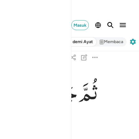
Masuk
Ayat demi Ayat
Membaca
ثُمَّ
جَعَلْنٰهُ
نُطْفَةً
ثم جعلناه نطفة في قرار مكين ١٣
ثُمَّ جَعَلْنَـٰهُ نُطْفَةًۭ فِى قَرَارٍۢ مَّكِينٍۢ ١٣
ahim).