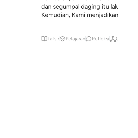
dan segumpal daging itu lalu Kami j
Kemudian, Kami menjadikannya makh
Tafsir
Pelajaran
Refleksi
Qiraat