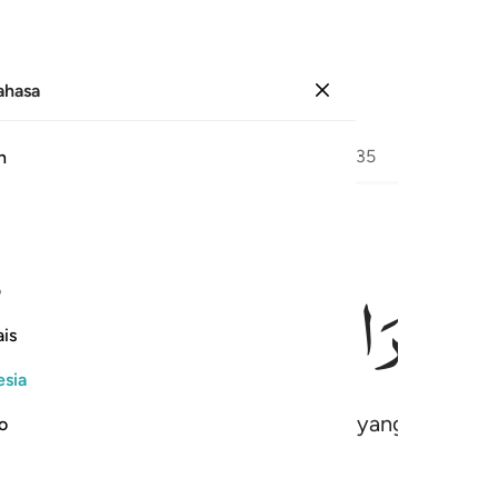
Bahasa
Masuk
Halaman
308
Juz
18
/
Hizb
35
h
فِیْ
قَرَارٍ
مَّكِیْنٍ
ف
is
esia
mani (yang disimpan) dalam tempat yang kokoh (r
no