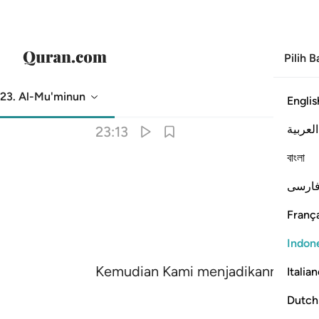
Pilih 
23. Al-Mu'minun
Englis
Terjemahan
: Indonesian Islamic Affairs Ministry
العربية
23:13
বাংলা
ارسی
França
Indon
Kemudian Kami menjadikannya air 
Italia
Dutch