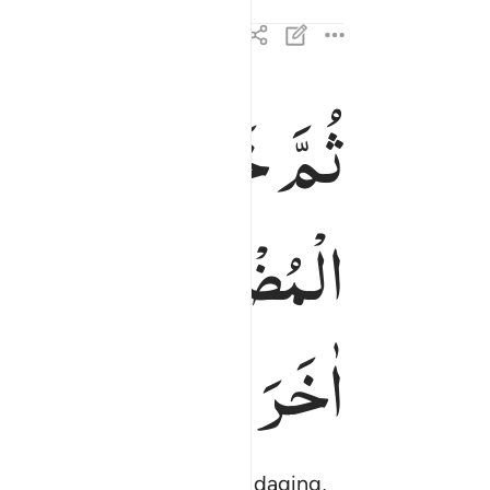
ثُمَّ
خَلَقْنَا
النُّطْفَ
ثم خلقنا النطفة علقة فخلقنا العلقة مضغة فخلقنا 
ثُمَّ خَلَقْنَا ٱلنُّطْفَةَ عَلَقَةًۭ فَخَلَقْنَا ٱلْعَلَقَةَ م
الْمُضْغَةَ
عِظٰمًا
فَك
اٰخَرَ ؕ
فَتَبٰرَكَ
اللّٰهُ
ا
 itu Kami jadikan segumpal daging,