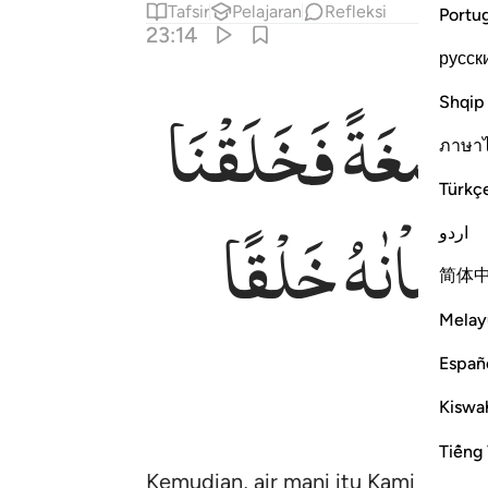
Tafsir
Pelajaran
Refleksi
Portu
23:14
русск
مُضْغَةً
فَخَلَقْنَا
Shqip
ن الخالقين ١٤
ْنَـٰهُ خَلْقًا ءَاخَرَ ۚ فَتَبَارَكَ ٱللَّهُ أَحْسَنُ ٱلْخَـٰلِقِينَ ١٤
ภาษา
Türkç
َنْشَاْنٰهُ
خَلْقًا
اردو
简体
Melay
Españ
Kiswah
Tiếng 
Kemudian, air mani itu Kami jadika