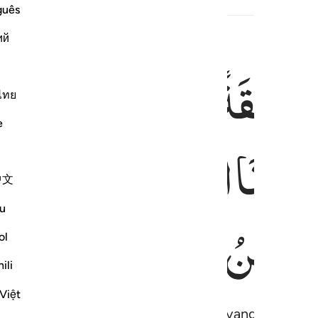
guês
ий
ةَ
عَلَقَةً
فَخَلَقْنَا
الْعَلَقَةَ
المضغة عظاما فكسونا العظام لحما ثم انشاناه خلقا اخر فتبارك الله احس
ُضْغَةًۭ فَخَلَقْنَا ٱلْمُضْغَةَ عِظَـٰمًۭا فَكَسَوْنَا ٱلْعِظَـٰمَ لَحْمًۭا ثُمَّ أَنشَأ
ไทย
e
َسَوْنَا
الْعِظٰمَ
لَحْمًا ۗ
ثُمَّ
ا
中文
u
َحْسَنُ
الْخٰلِقِیْنَ
ol
ili
Việt
n sesuatu yang melekat, lalu sesuatu yang melekat