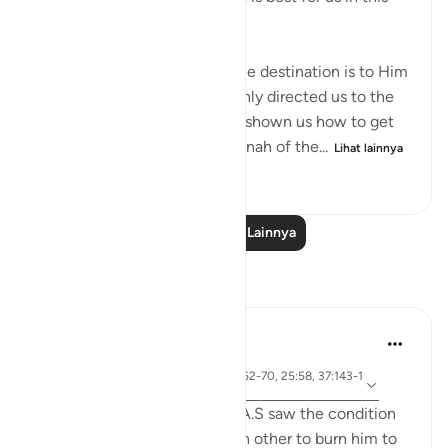
religion
Allah (swt) has told us that the destination is to Him
and to Paradise. He has not only directed us to the
ultimate destination but also shown us how to get
there. The Qur’an and the sunnah of the...
Lihat lainnya
23
2
1.114
Baca Pelajaran Lainnya
Refleksi
Jia 2233
25 minggu yang lalu
·
ayat 3:173-175, 65:3, 1:5, 21:62-70, 25:58, 37:143-1
Referensi
44, 73:9
When the people of Ibrahim A.S saw the condition
of their idols, they asked each other to burn him to