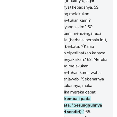
keping, kecuali yang terbesar (induknya); agar
mereka kembali (untuk bertanya) kepadanya.
59
.
Mereka berkata, "Siapakah yang melakukan
(perbuatan) ini terhadap tuhan-tuhan kami?
Sungguh, dia termasuk orang yang zalim."
60
.
Mereka (yang lain) berkata, "Kami mendengar ada
seorang pemuda yang mencela (berhala-berhala ini),
namanya Ibrahim."
61
.
Mereka berkata, "(Kalau
demikian) bawalah dia dengan diperlihatkan kepada
orang banyak, agar mereka menyaksikan."
62
.
Mereka
bertanya, "Apakah engkau yang melakukan
(perbuatan) ini terhadap tuhan-tuhan kami, wahai
Ibrahim?"
63
.
Dia (Ibrahim) menjawab, "Sebenarnya
(patung) besar itu yang melakukannya, maka
tanyakanlah kepada mereka, jika mereka dapat
berbicara."
64
.
Maka mereka kembali pada
kesadaran mereka dan berkata, "Sesungguhnya
kamulah yang menzalimi (diri sendiri)."
65
.