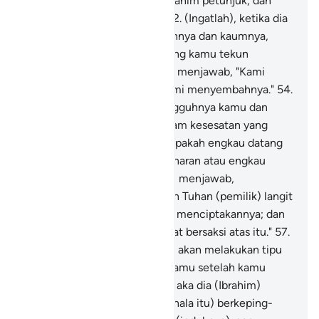
telah Kami berikan kepada Ibrahim petunjuk, dan
Kami telah mengetahui dia.
52
.
(Ingatlah), ketika dia
(Ibrahim) berkata kepada ayahnya dan kaumnya,
"Patung-patung apakah ini yang kamu tekun
menyembahnya?"
53
.
Mereka menjawab, "Kami
mendapati nenek moyang kami menyembahnya."
54
.
Dia (Ibrahim) berkata, "Sesungguhnya kamu dan
nenek moyangmu berada dalam kesesatan yang
nyata."
55
.
Mereka berkata, "Apakah engkau datang
kepada kami membawa kebenaran atau engkau
main-main?"
56
.
Dia (Ibrahim) menjawab,
"Sebenarnya Tuhan kamu ialah Tuhan (pemilik) langit
dan bumi; (Dialah) yang telah menciptakannya; dan
aku termasuk orang yang dapat bersaksi atas itu."
57
.
Dan demi Allah, sungguh, aku akan melakukan tipu
daya terhadap berhala-berhalamu setelah kamu
pergi meninggalkannya.
58
.
Maka dia (Ibrahim)
menghancurkan (berhala-berhala itu) berkeping-