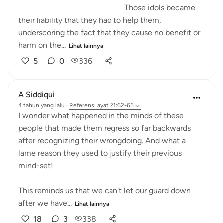
avenge for and help the idols. Those idols became
their liability that they had to help them,
underscoring the fact that they cause no benefit or
harm on the...
Lihat lainnya
5
0
336
A Siddiqui
4 tahun yang lalu
·
Referensi
ayat 21:62-65
I wonder what happened in the minds of these
people that made them regress so far backwards
after recognizing their wrongdoing. And what a
lame reason they used to justify their previous
mind-set!
This reminds us that we can't let our guard down
after we have...
Lihat lainnya
18
3
338