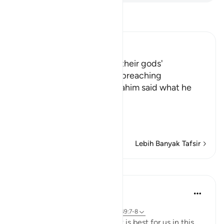
Bacalah Tafsir
Ibn Kathir (Abridged)
The People's admission of their gods'
incapability, and Ibrahim's preaching
Allah tells us that when Ibrahim said what he
said, his people
فَرَجَعُواْ إ
…
Baca selengkapnya
Lebih Banyak Tafsir
Pelajaran
J Yousef
4 tahun yang lalu
·
Referensi
ayat 2:258, 18:10, 21:51-67, 49:7-8
Allah (swt) directs us to what is best for us in this