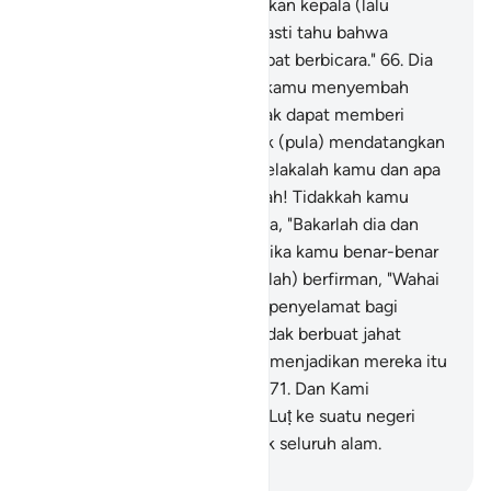
Kemudian mereka menundukkan kepala (lalu
berkata), "Engkau (Ibrahim) pasti tahu bahwa
(berhala-berhala) itu tidak dapat berbicara."
66
.
Dia
(Ibrahim) berkata, "Mengapa kamu menyembah
selain Allah, sesuatu yang tidak dapat memberi
manfaat sedikit pun, dan tidak (pula) mendatangkan
mudarat kepada kamu?
67
.
Celakalah kamu dan apa
yang kamu sembah selain Allah! Tidakkah kamu
mengerti?"
68
.
Mereka berkata, "Bakarlah dia dan
bantulah tuhan-tuhan kamu, jika kamu benar-benar
hendak berbuat."
69
.
Kami (Allah) berfirman, "Wahai
api! Jadilah kamu dingin, dan penyelamat bagi
Ibrahim."
70
.
Dan mereka hendak berbuat jahat
terhadap Ibrahim, maka Kami menjadikan mereka itu
orang-orang yang paling rugi.
71
.
Dan Kami
selamatkan dia (Ibrahim) dan Luṭ ke suatu negeri
yang telah Kami berkahi untuk seluruh alam.
-
Indonesian Islamic affairs ministry