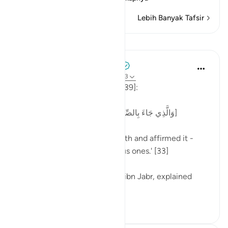
Lebih Banyak Tafsir
Pelajaran
Tulayhah Tafsir Translations
2 tahun yang lalu
·
Referensi
ayat 39:33
Allah says in surah al-Zumar [39]:
[وَالَّذِي جَاءَ بِالصِّدْقِ وَصَدَّقَ بِهِ ۙ أُولَٰئِكَ هُمُ الْمُتَّقُونَ]
'One who has brought the truth and affirmed it -
those people are the righteous ones.' [33]
One of the tabi'oon, Mujahid ibn Jabr, explained
this...
Lihat lainnya
4
3