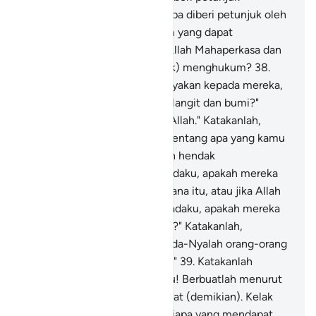
kepadanya.
37
.
Dan barangsiapa diberi petunjuk oleh
Allah, maka tidak seorang pun yang dapat
menyesatkannya. Bukankah Allah Mahaperkasa dan
mempunyai (kekuasaan untuk) menghukum?
38
.
Dan sungguh, jika engkau tanyakan kepada mereka,
"Siapakah yang menciptakan langit dan bumi?"
Niscaya mereka menjawab, "Allah." Katakanlah,
"Kalau begitu tahukah kamu tentang apa yang kamu
sembah selain Allah, jika Allah hendak
mendatangkan bencana kepadaku, apakah mereka
mampu menghilangkan bencana itu, atau jika Allah
hendak memberi rahmat kepadaku, apakah mereka
dapat mencegah rahmat-Nya?" Katakanlah,
"Cukuplah Allah bagiku. Kepada-Nyalah orang-orang
yang bertawakal berserah diri."
39
.
Katakanlah
(Muhammad), "Wahai kaumku! Berbuatlah menurut
kedudukanmu, aku pun berbuat (demikian). Kelak
kamu akan mengetahui,
40
.
siapa yang mendapat