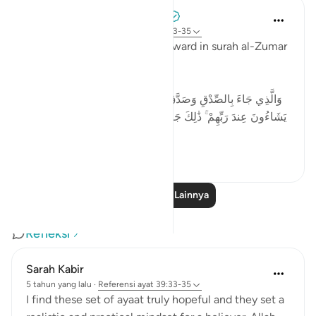
Tulayhah Tafsir Translations
3 tahun yang lalu
·
Referensi
ayat 39:33-35
Allah promises an amazing reward in surah al-Zumar
when He says:
وَالَّذِي جَاءَ بِالصِّدْقِ وَصَدَّقَ بِهِ ۙ أُولَـٰئِكَ هُمُ الْمُتَّقُونَ * لَهُم مَّا
يَشَاءُونَ عِندَ رَبِّهِمْ ۚ ذَٰلِكَ جَزَاءُ الْمُحْسِنِينَ * لِيُكَفِّرَ اللَّـهُ عَنْهُمْ
أَسْوَأَ ...
Lihat lainnya
4
0
Baca Pelajaran Lainnya
Refleksi
Sarah Kabir
5 tahun yang lalu
·
Referensi
ayat 39:33-35
I find these set of ayaat truly hopeful and they set a