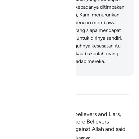
siksa yang menghinakan dan kepadanya ditimpakan
azab yang kekal."
41
.
Sungguh, Kami menurunkan
kepadamu Kitab (Al-Qur`an) dengan membawa
kebenaran untuk manusia; barang siapa mendapat
petunjuk maka (petunjuk itu) untuk dirinya sendiri,
dan siapa sesat maka sesungguhnya kesesatan itu
untuk dirinya sendiri, dan engkau bukanlah orang
yang bertanggung jawab terhadap mereka.
-
Indonesian Islamic affairs ministry
Bacalah Tafsir
Ibn Kathir (Abridged)
The Punishment of the Disbelievers and Liars,
and the Reward of the Sincere Believers
The idolators uttered lies against Allah and said
that there were
…
Baca selengkapnya