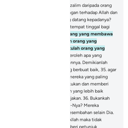
32
.
Maka siapakah yang lebih zalim daripada orang
yang membuat-buat kebohongan terhadap Allah dan
mendustakan kebenaran yang datang kepadanya?
Bukankah di neraka Jahanam tempat tinggal bagi
orang-orang kafir?
33
.
Dan orang yang membawa
kebenaran (Muhammad) dan orang yang
membenarkannya, mereka itulah orang yang
bertakwa.
34
.
Mereka memperoleh apa yang
mereka kehendaki di sisi Tuhannya. Demikianlah
balasan bagi orang-orang yang berbuat baik,
35
.
agar
Allah menghapus perbuatan mereka yang paling
buruk yang pernah mereka lakukan dan memberi
pahala kepada mereka dengan yang lebih baik
daripada apa yang mereka kerjakan.
36
.
Bukankah
Allah yang mencukupi hamba-Nya? Mereka
menakut-nakutimu dengan sesembahan selain Dia.
Barangsiapa disesatkan oleh Allah maka tidak
seorang pun yang dapat memberi petunjuk