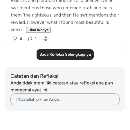
realistic and practical mindset for a believer. Allah
swt mentions those who embrace truth and calls
them ‘the righteous’ and then He swt mentions their
reward. However what I found most beautiful is
verse...
Lihat lainnya
4
1
Baca Refleksi Selengkapnya
Catatan dan Refleksi
Anda tidak memiliki catatan atau refleksi apa pun
mengenai ayat ini.
Catatlah pikiran Anda…