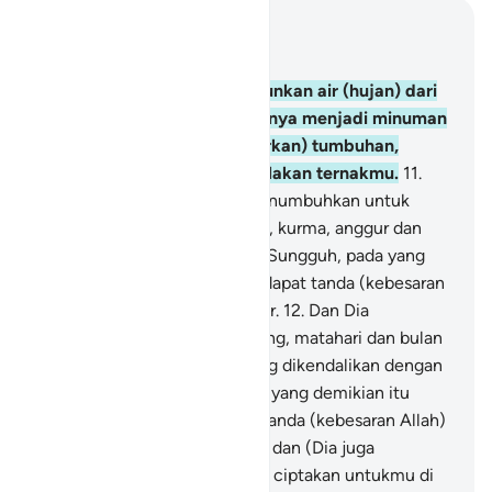
Baca dalam Konteks
Bab 16, Halaman 241, Juz 14
10
.
Dialah yang telah menurunkan air (hujan) dari
langit untuk kamu, sebagiannya menjadi minuman
dan sebagiannya (menyuburkan) tumbuhan,
padanya kamu menggembalakan ternakmu.
11
.
Dengan (air hujan) itu Dia menumbuhkan untuk
kamu tanam-tanaman, zaitun, kurma, anggur dan
segala macam buah-buahan. Sungguh, pada yang
demikian itu benar-benar terdapat tanda (kebesaran
Allah) bagi orang yang berpikir.
12
.
Dan Dia
menundukkan malam dan siang, matahari dan bulan
untukmu, dan bintang-bintang dikendalikan dengan
perintah-Nya. Sungguh, pada yang demikian itu
benar-benar terdapat tanda-tanda (kebesaran Allah)
bagi orang yang mengerti,
13
.
dan (Dia juga
mengendalikan) apa yang Dia ciptakan untukmu di