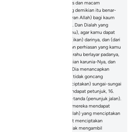
bumi ini dengan berbagai jenis dan macam
warnanya. Sungguh pada yang demikian itu benar-
benar terdapat tanda (kebesaran Allah) bagi kaum
yang mengambil pelajaran.
14
.
Dan Dialah yang
menundukkan lautan (untukmu), agar kamu dapat
memakan daging yang segar (ikan) darinya, dan (dari
lautan itu) kamu mengeluarkan perhiasan yang kamu
pakai. Kamu (juga) melihat perahu berlayar padanya,
dan agar kamu mencari sebagian karunia-Nya, dan
agar kamu bersyukur.
15
.
Dan Dia menancapkan
gunung di bumi agar bumi itu tidak goncang
bersama kamu, (dan Dia menciptakan) sungai-sungai
dan jalan-jalan agar kamu mendapat petunjuk,
16
.
dan (Dia menciptakan) tanda-tanda (penunjuk jalan).
Dan dengan bintang-bintang mereka mendapat
petunjuk.
17
.
Maka apakah (Allah) yang menciptakan
sama dengan yang tidak dapat menciptakan
(sesuatu)? Mengapa kamu tidak mengambil