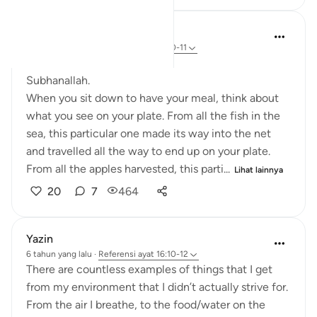
Aiysha
5 tahun yang lalu
·
Referensi
ayat 16:10-11
﷽
Subhanallah.
When you sit down to have your meal, think about
what you see on your plate. From all the fish in the
sea, this particular one made its way into the net
and travelled all the way to end up on your plate.
From all the apples harvested, this parti...
Lihat lainnya
20
7
464
Yazin
6 tahun yang lalu
·
Referensi
ayat 16:10-12
There are countless examples of things that I get
from my environment that I didn’t actually strive for.
From the air I breathe, to the food/water on the