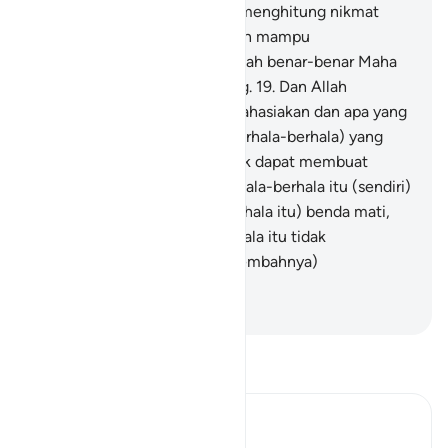
pelajaran?
18
.
Dan jika kamu menghitung nikmat
Allah, niscaya kamu tidak akan mampu
menghitungnya. Sungguh, Allah benar-benar Maha
Pengampun, Maha Penyayang.
19
.
Dan Allah
mengetahui apa yang kamu rahasiakan dan apa yang
kamu tampakkan.
20
.
Dan (berhala-berhala) yang
mereka seru selain Allah, tidak dapat membuat
sesuatu apa pun, sedang berhala-berhala itu (sendiri)
dibuat orang.
21
.
(Berhala-berhala itu) benda mati,
tidak hidup, dan berhala-berhala itu tidak
mengetahui kapankah (penyembahnya)
dibangkitkan.
-
Indonesian Islamic affairs ministry
Bacalah Tafsir
Ibn Kathir (Abridged)