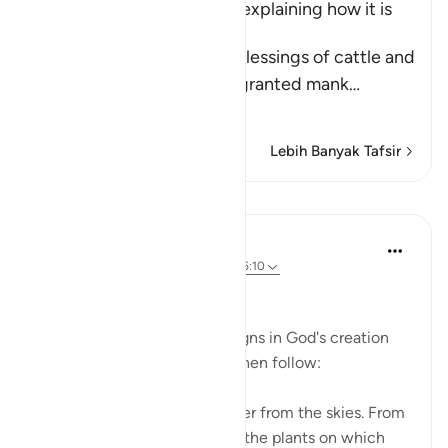
The Blessings of Rain, and explaining how it is
one of the Signs
When Allah mentions the blessings of cattle and
other animals that He has granted mank
…
Baca selengkapnya
Lebih Banyak Tafsir
Pelajaran
In the Shade of the Quran
32 minggu yang lalu
·
Referensi
ayat 16:10
Blessings Galore
The second group of great signs in God's creation
and His unlimited blessings then follow:
It is He who sends down water from the skies. From
it you drink, and with it grow the plants on which