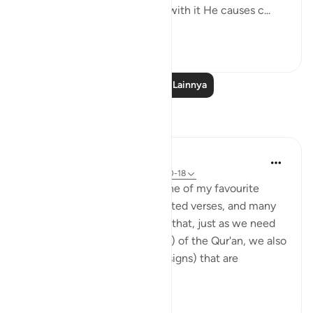
you pasture your cattle. And with it He causes c...
Lihat lainnya
0
0
94
Baca Pelajaran Lainnya
Refleksi
Jasmine
5 tahun yang lalu
·
Referensi
ayat 16:10-18
Surah Al-Nahl (The Bee) is one of my favourite
Surahs in the Qur'an. The quoted verses, and many
more in the Surah, remind us that, just as we need
to ponder on the ayat (verses) of the Qur'an, we also
need to ponder on the ayat (signs) that are
abundant among...
Lihat lainnya
16
1
505