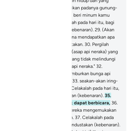
berkumpul,
26
.
bagi yang masih hidup dan yang
sudah mati?
27
.
Dan Kami jadikan padanya gunung-
gunung yang tinggi, dan Kami beri minum kamu
dengan air tawar?
28
.
Celakalah pada hari itu, bagi
mereka yang mendustakan (kebenaran).
29
.
(Akan
dikatakan), "Pergilah kamu guna mendapatkan apa
(azab) yang dahulu kamu dustakan.
30
.
Pergilah
kamu mendapatkan naungan (asap api neraka) yang
mempunyai tiga cabang,
31
.
yang tidak melindungi
dan tidak pula menolak nyala api neraka."
32
.
Sungguh, (neraka) itu menyemburkan bunga api
(sebesar dan setinggi) istana,
33
.
seakan-akan iring-
iringan unta yang kuning.
34
.
Celakalah pada hari itu,
bagi mereka yang mendustakan (kebenaran).
35
.
Inilah hari, saat mereka tidak dapat berbicara,
36
.
dan tidak diizinkan kepada mereka mengemukakan
alasan agar mereka dimaafkan.
37
.
Celakalah pada
hari itu, bagi mereka yang mendustakan (kebenaran).