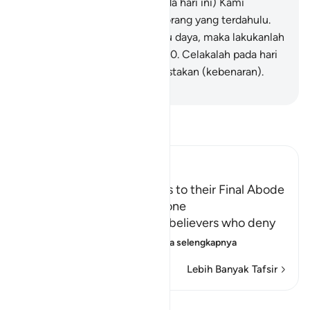
38
.
Inilah hari keputusan; (pada hari ini) Kami
kumpulkan kamu dan orang-orang yang terdahulu.
39
.
Maka jika kamu punya tipu daya, maka lakukanlah
(tipu daya) itu terhadap-Ku.
40
.
Celakalah pada hari
itu, bagi mereka yang mendustakan (kebenaran).
-
Indonesian Islamic affairs ministry
Bacalah Tafsir
Ibn Kathir (Abridged)
The driving of the Criminals to their Final Abode
in Hell and how it will be done
Allah informs about the disbelievers who deny
the final abode, the re
…
Baca selengkapnya
Lebih Banyak Tafsir
Pelajaran