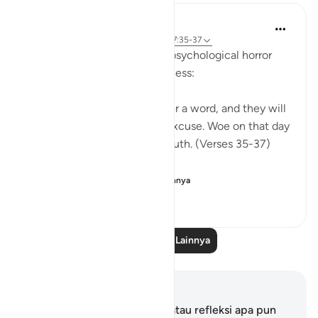
In the Shade of the Quran
32 minggu yang lalu
·
Referensi
ayat 77:35-37
The surah here presents the psychological horror
that leaves the guilty speechless:
On that day they will not utter a word, and they will
not be allowed to offer any excuse. Woe on that day
betide those who deny the truth. (Verses 35-37)
The horror described...
Lihat lainnya
0
0
70
Baca Pelajaran Lainnya
Catatan dan Refleksi
Anda tidak memiliki catatan atau refleksi apa pun