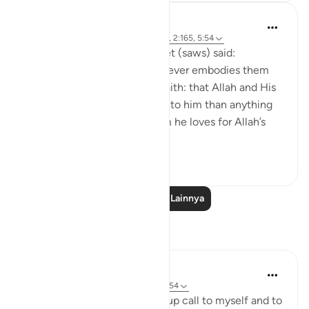
Prophetic Commentary
8 tahun yang lalu
·
Referensi
ayat 9:24, 2:165, 5:54
Anas narrates that the Prophet (saws) said:
'There are three things - whoever embodies them
will taste the sweetness of faith: that Allah and His
Messenger are more beloved to him than anything
else; that he only loves whom he loves for Allah’s
sake; and that...
Lihat lainnya
7
0
Baca Pelajaran Lainnya
Refleksi
Julie Aoulad-Ali
16 minggu yang lalu
·
Referensi
ayat 5:54
I feel like this ayah is a wake up call to myself and to