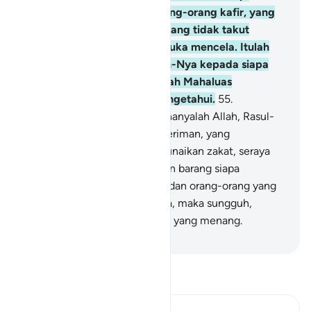
bersikap keras terhadap orang-orang kafir, yang
berjihad di jalan Allah, dan yang tidak takut
kepada celaan orang yang suka mencela. Itulah
karunia Allah yang diberikan-Nya kepada siapa
yang Dia kehendaki. Dan Allah Mahaluas
(pemberian-Nya), Maha Mengetahui.
55
.
Sesungguhnya penolongmu hanyalah Allah, Rasul-
Nya, dan orang-orang yang beriman, yang
melaksanakan salat dan menunaikan zakat, seraya
tunduk (kepada Allah).
56
.
Dan barang siapa
menjadikan Allah, Rasul-Nya dan orang-orang yang
beriman sebagai penolongnya, maka sungguh,
pengikut (agama) Allah itulah yang menang.
-
Indonesian Islamic affairs ministry
Bacalah Tafsir