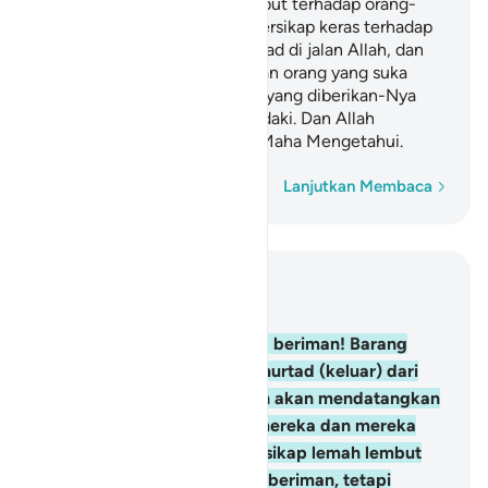
Nya, dan bersikap lemah lembut terhadap orang-
orang yang beriman, tetapi bersikap keras terhadap
orang-orang kafir, yang berjihad di jalan Allah, dan
yang tidak takut kepada celaan orang yang suka
mencela. Itulah karunia Allah yang diberikan-Nya
kepada siapa yang Dia kehendaki. Dan Allah
Mahaluas (pemberian-Nya), Maha Mengetahui.
Kata demi kata
Lanjutkan Membaca
Baca dalam Konteks
Bab 5, Halaman 105, Juz 6
54
.
Wahai orang-orang yang beriman! Barang
siapa di antara kamu yang murtad (keluar) dari
agamanya, maka kelak Allah akan mendatangkan
suatu kaum, Dia mencintai mereka dan mereka
pun mencintai-Nya, dan bersikap lemah lembut
terhadap orang-orang yang beriman, tetapi