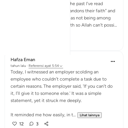
all of us. When I've read it in the past I've read
"whoever among you who abandons their faith" and
internally categorised myself as not being among
this group as I know I have faith so Allah can't possi...
Lihat lainnya
10
0
Hafza Eman
tahun lalu
·
Referensi
ayat 5:54
Today, I witnessed an employer scolding an
employee who couldn’t complete a task due to
certain reasons. The employer said, 'If you can’t do
it, I’ll give it to someone else.' It was a simple
statement, yet it struck me deeply.
It reminded me how easily, in t...
Lihat lainnya
12
3