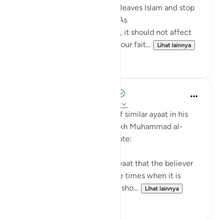
who were born into the faith leaves Islam and stop
identifies with it as an adult. As
shocking as the study sounds, it should not affect
our iman or cause it to doubt our fait...
Lihat lainnya
12
1
Tulayhah Tafsir Translations
5 tahun yang lalu
·
Referensi
ayat 5:54
After mentioning a number of similar ayaat in his
explanation of this ayah, sheikh Muhammad al-
Ameen al-Shinqitee then wrote:
It is understood from these ayaat that the believer
should be gentle only in those times when it is
appropriate to be gentle, and sho...
Lihat lainnya
0
0