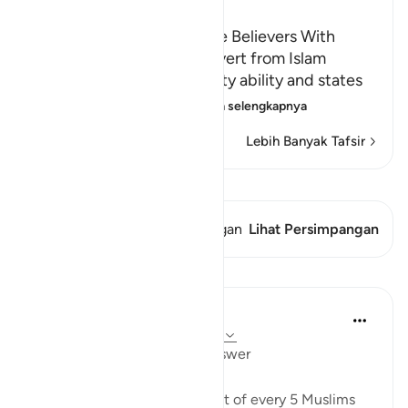
Ibn Kathir (Abridged)
Threatening to Replace the Believers With
Another People if They Revert from Islam
Allah emphasizes His mighty ability and states
that whoever reverts
…
Baca selengkapnya
Lebih Banyak Tafsir
Lihat Qiraat
Ayat ini memiliki 1 Persimpangan
Lihat Persimpangan
Pelajaran
Mohannad Hakeem
4 tahun yang lalu
·
Referensi
ayat 5:54
Day 6 juz 6
#AyahLookup
Answer
A Pew study tells us that 1 out of every 5 Muslims