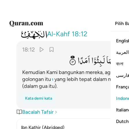
Pilih 
018
ثم بعثناهم لنعلم اي الحزبين احصى لما 
Al-Kahf
18:12
Englis
18:12
العربية
حْصٰی
لِمَا
لَبِثُوْۤا
اَمَدًا
বাংলা
Kemudian Kami bangunkan mereka, agar Kami 
ارسی
golongan itu
yang lebih tepat dalam menghit
1
(dalam gua itu).
França
Indon
Kata demi kata
Italia
Bacalah Tafsir
Dutch
Ibn Kathir (Abridged)