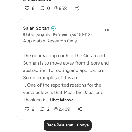
6
0
658
Salah Soltan
8 tahun yang lalu
·
Referensi
ayat 18:1-110
Applicable Research Only
The general approach of the Quran and
Sunnah is to move away from theory and
abstraction, to rooting and application.
Some examples of this are:
1. One of the reported reasons for the
verse below is that Maaz bin Jabal and
Thaalaba b...
Lihat lainnya
9
2
2.439
Baca Pelajaran Lainnya