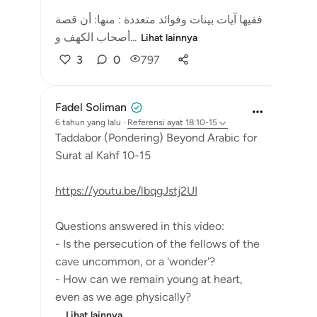
ففيها آيات بينات وفوائد متعددة : منها: أن قصة
أصحاب الكهف و...
Lihat lainnya
3
0
797
Fadel Soliman
6 tahun yang lalu
·
Referensi
ayat 18:10-15
Taddabor (Pondering) Beyond Arabic for
Surat al Kahf 10-15
https://youtu.be/lbqgJstj2UI
Questions answered in this video:
- Is the persecution of the fellows of the
cave uncommon, or a 'wonder'?
- How can we remain young at heart,
even as we age physically?
...
Lihat lainnya