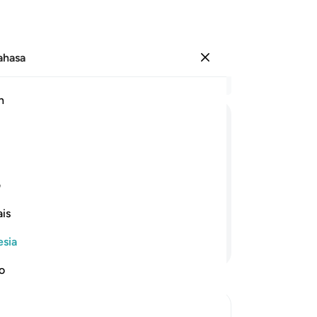
Bahasa
Masuk
Ba
h
Bab
7
.
ثُمَّ
بَعَثْنٰهُمْ
لِنَعْلَمَ
اَیُّ
الْحِزْبَیْنِ
اَ
di
me
mengetahui manakah di antara ke dua
pe
ف
ung berapa lamanya mereka tinggal
me
is
yan
ba
esia
Lanjutkan Membaca
me
(k
no
ke
la