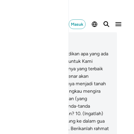
Masuk
ca dalam Konteks
 18, Halaman 265, Juz 15
Sesungguhnya Kami telah menjadikan apa yang ada
 bumi sebagai perhiasan baginya, untuk Kami
nguji mereka, siapakah di antaranya yang terbaik
rbuatannya.
8
.
Dan Kami benar-benar akan
njadikan (pula) apa yang di atasnya menjadi tanah
g tandus lagi kering.
9
.
Apakah engkau mengira
hwa orang yang mendiami gua, dan (yang
mpunyai) raqīm itu, termasuk tanda-tanda
ebesaran) Kami yang menakjubkan?
10
.
(Ingatlah)
tika pemuda-pemuda itu berlindung ke dalam gua
lu mereka berdoa, "Ya Tuhan kami. Berikanlah rahmat