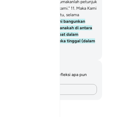
pada kami dari sisi-Mu dan sempurnakanlah petunjuk
ng lurus bagi kami dalam urusan kami."
11
.
Maka Kami
tup telinga mereka di dalam gua itu, selama
berapa tahun,
12
.
Kemudian Kami bangunkan
reka, agar Kami mengetahui manakah di antara
 dua golongan itu yang lebih tepat dalam
nghitung berapa lamanya mereka tinggal (dalam
 itu).
donesian Islamic affairs ministry
tatan dan Refleksi
da tidak memiliki catatan atau refleksi apa pun
ngenai ayat ini.
Catatlah pikiran Anda…