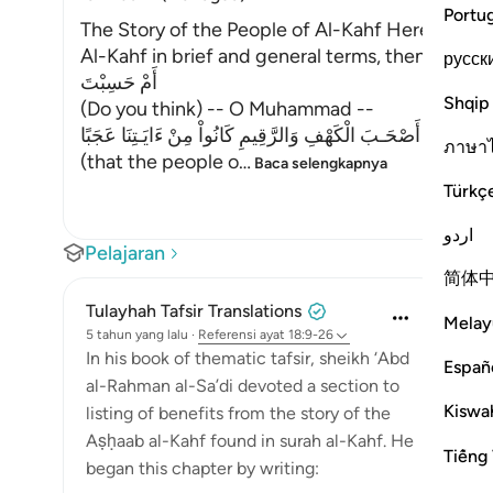
Portu
The Story of the People of Al-Kahf Here Allah te
Al-Kahf in brief and general terms, then Heexpla
русск
أَمْ حَسِبْتَ
Shqip
(Do you think) -- O Muhammad --
أَنَّ أَصْحَـبَ الْكَهْفِ وَالرَّقِيمِ كَانُواْ مِنْ ءَايَـتِنَا عَجَبًا
ภาษา
(that the people o
…
Baca selengkapnya
Türkç
اردو
Pelajaran
简体
Tulayhah Tafsir Translations
Melay
5 tahun yang lalu
·
Referensi
ayat 18:9-26
In his book of thematic tafsir, sheikh ‘Abd
Españ
al-Rahman al-Sa’di devoted a section to
Kiswah
listing of benefits from the story of the
Aṣḥaab al-Kahf found in surah al-Kahf. He
Tiếng 
began this chapter by writing: