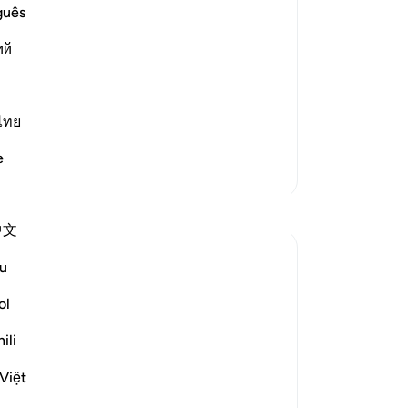
ke
guês
lls us about the story of the people of
ya
ins it in more detail. He says
ий
tu
be
me
ke
ไทย
me
e
gua
Lebih Banyak Tafsir
-
In
Refleksi
中文
Ca
Razia Zahra
An
u
4 tahun yang lalu
·
me
Referensi
ayat 18:2, 18:7, 18:12
ol
In the Name of Allah the Most Gracious,
the Most Compassionate,
ili
Việt
I have written slightly similar before, but
today as I was listening to Surah Al Kahf it