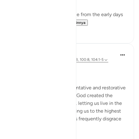
The surah portrays a real scene from the early days
of the Islamic messa...
Lihat lainnya
0
0
Salah Soltan
3 tahun yang lalu
·
Referensi
ayat 9:103, 100:8, 104:1-5
Diposting di
Muslim American Society
Zakah
Giving Zakah has many preventative and restorative
effects for the Muslim’s soul. God created the
human being in an ideal form, letting us live in the
finest of dwellings and honoring us to the highest
degree. But we human beings frequently disgrace
our...
Lihat lainnya
20
0