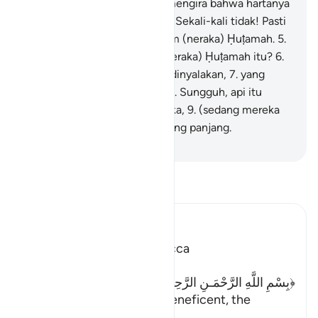
hitungnya,
3
.
dia (manusia) mengira bahwa hartanya
itu dapat mengekalkannya.
4
.
Sekali-kali tidak! Pasti
dia akan dilemparkan ke dalam (neraka) Ḥuṭamah.
5
.
Dan tahukah kamu apakah (neraka) Ḥuṭamah itu?
6
.
(Yaitu) api (azab) Allah yang dinyalakan,
7
.
yang
(membakar) sampai ke hati.
8
.
Sungguh, api itu
ditutup rapat atas (diri) mereka,
9
.
(sedang mereka
itu) diikat pada tiang-tiang yang panjang.
-
Indonesian Islamic affairs ministry
Bacalah Tafsir
Ibn Kathir (Abridged)
Which was revealed in Mecca
﴿بِسْمِ اللَّهِ الرَّحْمَـنِ الرَّحِيمِ ﴾
In the name of Allah, the Beneficent, the
Merciful