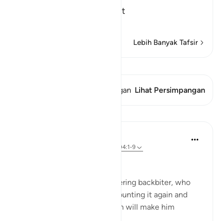
A Summary of the Story of t
…
Baca selengkapnya
Lebih Banyak Tafsir
Lihat Qiraat
Ayat ini memiliki 1 Persimpangan
Lihat Persimpangan
Pelajaran
In the Shade of the Quran
31 minggu yang lalu
·
Referensi
ayat 104:1-9
Despicable Character
Woe to every taunting, slandering backbiter, who
amasses wealth and keeps counting it again and
again, thinking that his wealth will make him
immortal. (Verses 1-3)