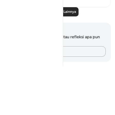
Baca Pelajaran Lainnya
Catatan dan Refleksi
Anda tidak memiliki catatan atau refleksi apa pun
mengenai ayat ini.
Catatlah pikiran Anda…
Notes
placeholders