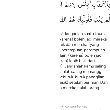
بِالْاَلْقَابِ ؕ
بِئْسَ
الِاسْمُ
الْفُسُوْقُ
بَعْدَ
الْاِیْمَانِ ۚ
وَمَنْ
لَّمْ
یَتُبْ
فَاُولٰٓىِٕكَ
هُمُ
الظّٰلِمُوْنَ
Wahai orang-orang yang beriman! Janganlah suatu kaum
mengolok-olok kaum yang lain, (karena) boleh jadi mereka
(yang diperolok-olokkan) lebih baik dari mereka (yang
mengolok-olok), dan jangan pula perempuan-perempuan
(mengolok-olokkan) perempuan lain, (karena) boleh jadi
perempuan (yang diperolok-olokkan) lebih baik dari
perempuan (yang mengolok-olok). Janganlah kamu saling
mencela satu sama lain, dan janganlah saling memanggil
dengan gelar-gelar yang buruk. Seburuk-buruk panggilan
adalah (panggilan) yang buruk (fasik) setelah beriman. Dan
barangsiapa tidak bertobat, maka mereka itulah orang-
orang yang zalim.
Tafsir
Pelajaran
Refleksi
Qiraat
Konten Terkait