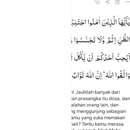
49:12
ا ايها الذين امنوا اجتنبوا كثيرا من الظن ان بعض الظن اثم ولا تجسسوا 
یٰۤاَیُّهَا
الَّذِیْنَ
اٰمَنُوا
اجْتَنِبُوْا
كَثِیْرًا
مِّنَ
الظَّنِّ ؗ
اِنَّ
بَعْضَ
َـٰٓأَيُّهَا ٱلَّذِينَ ءَامَنُوا۟ ٱجْتَنِبُوا۟ كَثِيرًۭا مِّنَ ٱلظَّنِّ إِنَّ بَعْضَ ٱلظَّنِّ إِثْ
الظَّنِّ
اِثْمٌ
وَّلَا
تَجَسَّسُوْا
وَلَا
یَغْتَبْ
بَّعْضُكُمْ
بَعْضًا ؕ
اَیُحِبُّ
اَحَدُكُمْ
اَنْ
یَّاْكُلَ
لَحْمَ
اَخِیْهِ
مَیْتًا
فَكَرِهْتُمُوْهُ ؕ
وَاتَّقُوا
اللّٰهَ ؕ
اِنَّ
اللّٰهَ
تَوَّابٌ
رَّحِیْمٌ
Wahai orang-orang yang beriman! Jauhilah banyak dari
prasangka, sesungguhnya sebagian prasangka itu dosa, dan
janganlah kamu mencari-cari kesalahan orang lain, dan
janganlah ada di antara kamu yang menggunjing sebagian
yang lain. Apakah ada di antara kamu yang suka memakan
daging saudaranya yang sudah mati? Tentu kamu merasa