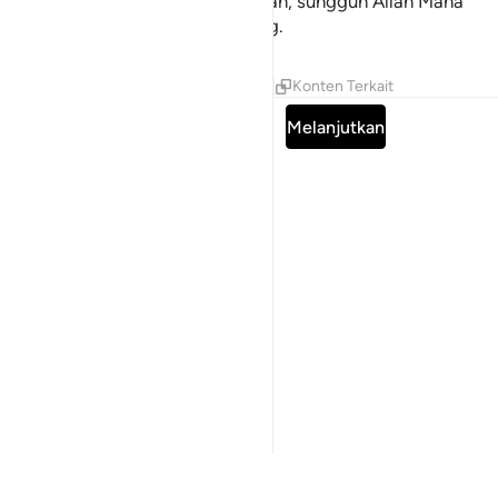
jijik. Dan bertakwalah kepada Allah, sungguh Allah Maha
Penerima tobat, Maha Penyayang.
Tafsir
Pelajaran
Refleksi
Qiraat
Konten Terkait
Baca Surah lengkap
Melanjutkan