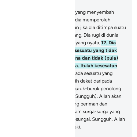
Bab 22, Halaman 300, Juz 17
11
.
Dan di antara manusia ada yang menyembah
Allah hanya di tepi, maka jika dia memperoleh
kebajikan, dia merasa puas, dan jika dia ditimpa suatu
cobaan, dia berbalik ke belakang. Dia rugi di dunia
dan di akhirat. Itulah kerugian yang nyata.
12
.
Dia
berdoa kepada selain Allah, sesuatu yang tidak
dapat mendatangkan bencana dan tidak (pula)
memberi manfaat kepadanya. Itulah kesesatan
yang jauh.
13
.
Dia berdoa kepada sesuatu yang
(sebenarnya) bencananya lebih dekat daripada
manfaatnya. Sungguh, itu seburuk-buruk penolong
dan sejahat-jahat kawan.
14
.
(Sungguh), Allah akan
memasukkan orang-orang yang beriman dan
mengerjakan kebajikan ke dalam surga-surga yang
mengalir di bawahnya sungai-sungai. Sungguh, Allah
berbuat apa yang Dia kehendaki.
-
Indonesian Islamic affairs ministry