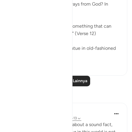
the borderline go when he strays from God? In
simple terms:
"he invokes, instead of God, something that can
neither harm nor benefit him." (Verse 12)
He may invoke an idol or a statue in old-fashioned
ignorance, ...
Lihat lainnya
0
0
Baca Pelajaran Lainnya
Refleksi
Hana Alasry
7 tahun yang lalu
·
Referensi
ayat 22:9-13
In these verses, Allah tells us about a sound fact,
that any disgrace that we incur in this world is not