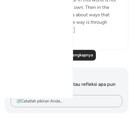
by anyone's doing except our own. Then in the
following verses, Allah tells us about ways that
disgrace can be incurned. One way is through
misrepresenting...
Lihat lainnya
2
1
Baca Refleksi Selengkapnya
Catatan dan Refleksi
Anda tidak memiliki catatan atau refleksi apa pun
mengenai ayat ini.
Catatlah pikiran Anda…