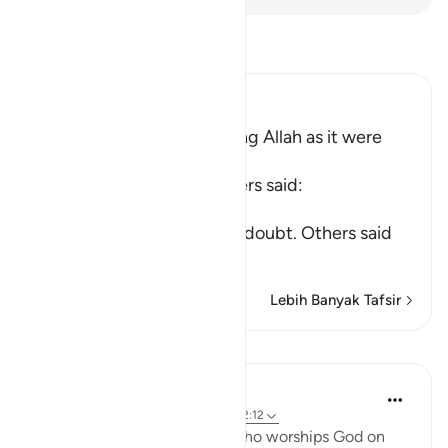
Bacalah Tafsir
Ibn Kathir (Abridged)
The meaning of worshipping Allah as it were
upon the edge
Mujahid, Qatadah and others said:
عَلَى حَرْفٍ
(upon the edge) means, in doubt. Others said
tha
…
Baca selengkapnya
Lebih Banyak Tafsir
Pelajaran
In the Shade of the Quran
31 minggu yang lalu
·
Referensi
ayat 22:12
So, where does the person who worships God on