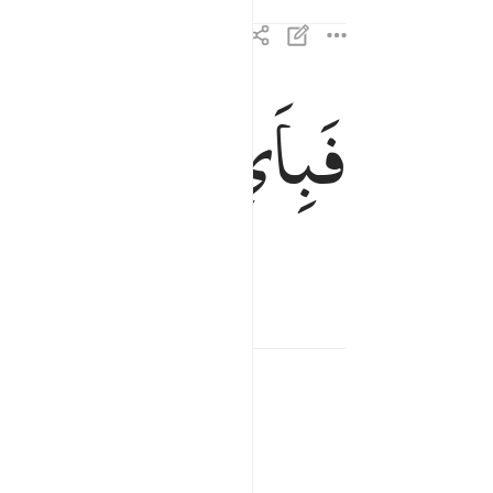
فَبِاَیِّ
اٰلَآءِ
رَبِّكُمَا
فباي الاء ربكما تكذبان ٣٨
فَبِأَىِّ ءَالَآءِ رَبِّكُمَا تُكَذِّبَانِ ٣٨