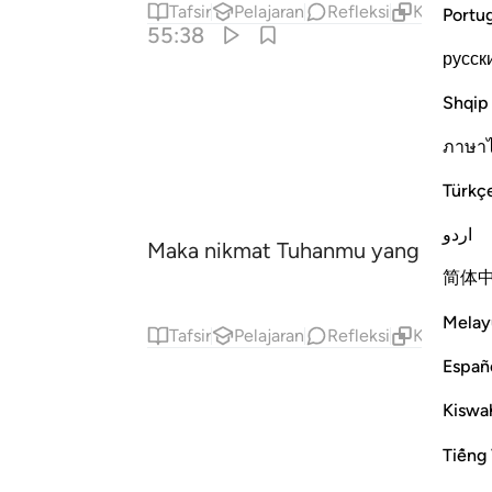
Tafsir
Pelajaran
Refleksi
Konten Te
Portu
55:38
русск
Shqip
ภาษา
Türkç
اردو
Maka nikmat Tuhanmu yang manak
简体
Melay
Tafsir
Pelajaran
Refleksi
Konten Te
Españ
Kiswah
Tiếng 