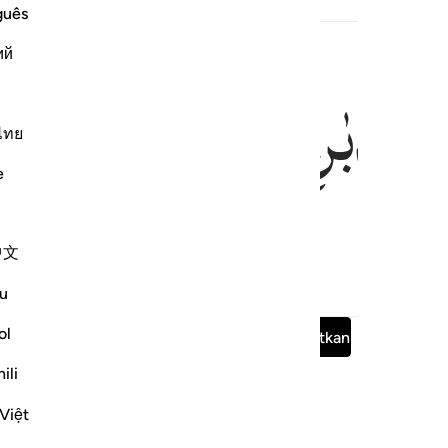
rkait
guês
ий
تُكَذِّبٰنِ
ไทย
e
ah yang kamu dustakan?
中文
u
rkait
ol
Baca Surah lengkap
Melanjutkan
ili
Việt