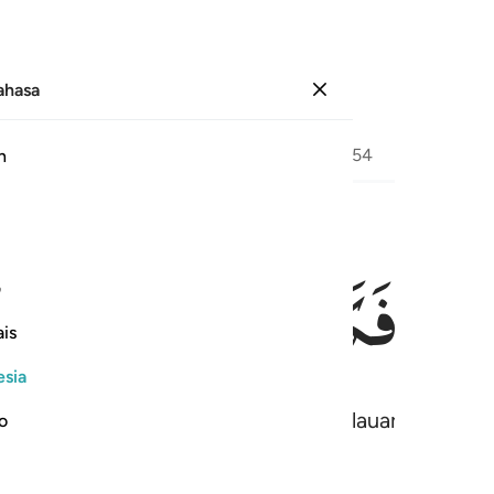
Bahasa
Masuk
Halaman
479
Juz
27
/
Hizb
54
h
مَآءُ
فَكَانَتْ
وَرْدَةً
كَالدِّهَ
ف
is
esia
 dan menjadi merah mawar seperti (kilauan) minyak.
no