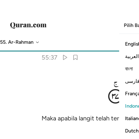
Pilih 
55. Ar-Rahman
Englis
Terjemahan
: Indonesian Islamic Affairs Ministry
العربية
55:37
বাংলা
انِ
ارسی
França
Indon
Maka apabila langit telah terbelah
Italia
Dutch