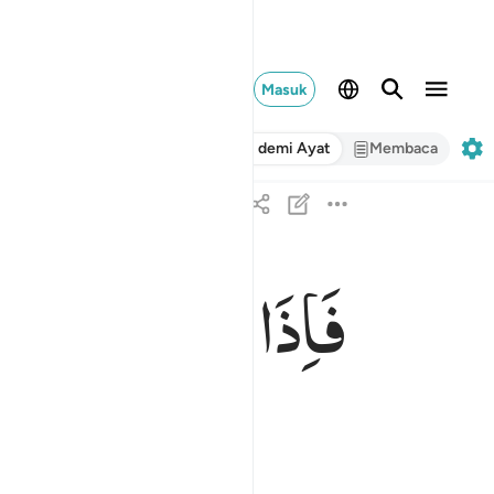
Masuk
Ayat demi Ayat
Membaca
فَاِذَا
انْشَقَّتِ
السَّ
فاذا انشقت السماء فكانت وردة كالدهان ٣٧
فَإِذَا ٱنشَقَّتِ ٱلسَّمَآءُ فَكَانَتْ وَرْدَةًۭ كَٱلدِّهَانِ ٣٧