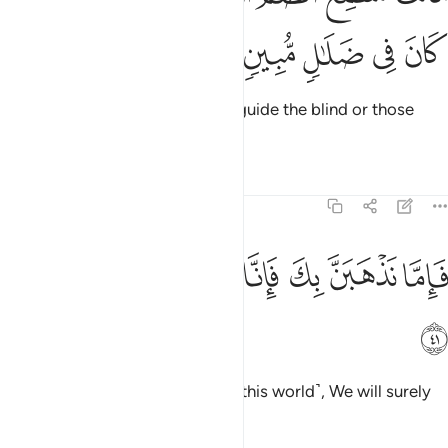
ﲇ
ﲈ
ﲉ
ﲊ
ﲋ
Can you make the deaf hear, or guide the blind or those
clearly astray?
Tafsirs
Lessons
Reflections
43:41
ﲌ
ﲍ
ﲎ
ﲏ
اما نذهبن بك فانا منهم منتقمون ٤١
ﲐ
ﲑ
َإِمَّا نَذْهَبَنَّ بِكَ فَإِنَّا مِنْهُم مُّنتَقِمُونَ ٤١
ﲒ
Even if We take you away ˹from this world˺, We will surely
inflict punishment upon them.