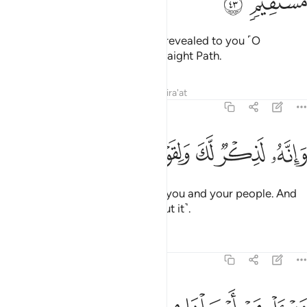
ﲣ
ﲤ
So hold firmly to what has been revealed to you ˹O
Prophet˺. You are truly on the Straight Path.
Tafsirs
Lessons
Reflections
Qira'at
43:44
ﲥ
ﲦ
ﲧ
ﲨﲩ
انه لذكر لك ولقومك وسوف تسالون ٤٤
ﲪ
ﲫ
ﲬ
َإِنَّهُۥ لَذِكْرٌۭ لَّكَ وَلِقَوْمِكَ ۖ وَسَوْفَ تُسْـَٔلُونَ ٤٤
Surely this ˹Quran˺ is a glory for you and your people. And
you will ˹all˺ be questioned ˹about it˺.
Tafsirs
Lessons
Reflections
43:45
اسال من ارسلنا من قبلك من رسلنا اجعلنا من دون الرحمان الهة يعبدون