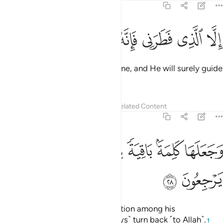
43:27
ﱻ
ﱼ
ﱽ
لا الذي فطرني فانه سيهدين ٢٧
ﱾ
ﱿ
ﲀ
ِلَّا ٱلَّذِى فَطَرَنِى فَإِنَّهُۥ سَيَهْدِينِ ٢٧
except the One Who originated me, and He will surely guide
me.”
Tafsirs
Lessons
Reflections
Related Content
43:28
ﲁ
ﲂ
ﲃ
ﲄ
جعلها كلمة باقية في عقبه لعلهم يرجعون ٢٨
ﲅ
ﲆ
َجَعَلَهَا كَلِمَةًۢ بَاقِيَةًۭ فِى عَقِبِهِۦ لَعَلَّهُمْ يَرْجِعُونَ ٢٨
ﲇ
ﲈ
And he left this enduring declaration among his
descendants, so they may ˹always˺ turn back ˹to Allah˺.
1