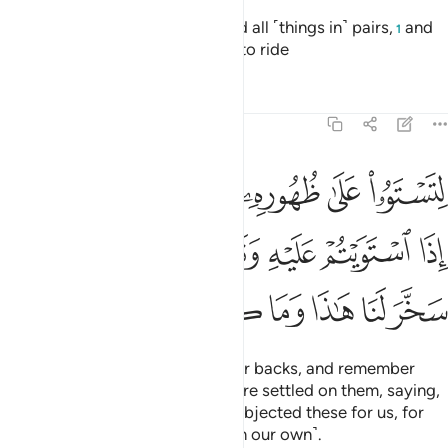
And ˹He is the One˺ Who created all ˹things in˺ pairs,
and
1
made for you ships and animals to ride
Tafsirs
Lessons
Reflections
43:13
ﱛ
ﱜ
ﱝ
ﱞ
ﱟ
ﱠ
ﱡ
تستووا على ظهوره ثم تذكروا نعمة ربكم اذا استويتم عليه وتقولوا سبحان 
ِتَسْتَوُۥا۟ عَلَىٰ ظُهُورِهِۦ ثُمَّ تَذْكُرُوا۟ نِعْمَةَ رَبِّكُمْ إِذَا ٱسْتَوَيْتُمْ عَلَيْهِ وَتَقُولُوا۟ سُبْحَ
ﱢ
ﱣ
ﱤ
ﱥ
ﱦ
ﱧ
ﱨ
ﱩ
ﱪ
ﱫ
ﱬ
ﱭ
ﱮ
ﱯ
so that you may sit firmly on their backs, and remember
your Lord’s blessings once you are settled on them, saying,
“Glory be to the One Who has subjected these for us, for
we could have never done so ˹on our own˺.