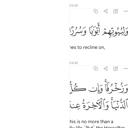
Tafsirs
Lessons
Reflections
Qira'at
43:34
ﱁ
ﱂ
ﱃ
لبيوتهم ابوابا وسررا عليها يتكيون ٣٤
ﱄ
ﱅ
ﱆ
َلِبُيُوتِهِمْ أَبْوَٰبًۭا وَسُرُرًا عَلَيْهَا يَتَّكِـُٔونَ ٣٤
as well as ˹silver˺ gates and thrones to recline on,
Tafsirs
Lessons
Reflections
Qira'at
43:35
ﱇﱈ
ﱉ
ﱊ
ﱋ
ﱌ
ﱍ
زخرفا وان كل ذالك لما متاع الحياة الدنيا والاخرة عند ربك للمتقين ٣٥
ﱎ
َزُخْرُفًۭا ۚ وَإِن كُلُّ ذَٰلِكَ لَمَّا مَتَـٰعُ ٱلْحَيَوٰةِ ٱلدُّنْيَا ۚ وَٱلْـَٔاخِرَةُ عِندَ رَبِّكَ لِلْمُتَّقِينَ 
ﱏﱐ
ﱑ
ﱒ
ﱓ
ﱔ
ﱕ
and ornaments ˹of gold˺. Yet all this is no more than a
˹fleeting˺ enjoyment in this worldly life. ˹But˺ the Hereafter