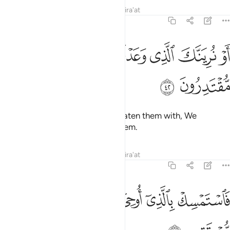
Tafsirs
Lessons
Reflections
Qira'at
43:42
ﲓ
ﲔ
ﲕ
ﲖ
و نرينك الذي وعدناهم فانا عليهم مقتدرون ٤٢
ﲗ
ﲘ
َوْ نُرِيَنَّكَ ٱلَّذِى وَعَدْنَـٰهُمْ فَإِنَّا عَلَيْهِم مُّقْتَدِرُونَ ٤٢
ﲙ
ﲚ
Or if We show you what We threaten them with, We
certainly have full power over them.
Tafsirs
Lessons
Reflections
Qira'at
43:43
ﲛ
ﲜ
ﲝ
ﲞﲟ
ﲠ
استمسك بالذي اوحي اليك انك على صراط مستقيم ٤٣
ﲡ
ﲢ
َٱسْتَمْسِكْ بِٱلَّذِىٓ أُوحِىَ إِلَيْكَ ۖ إِنَّكَ عَلَىٰ صِرَٰطٍۢ مُّسْتَقِيمٍۢ ٤٣