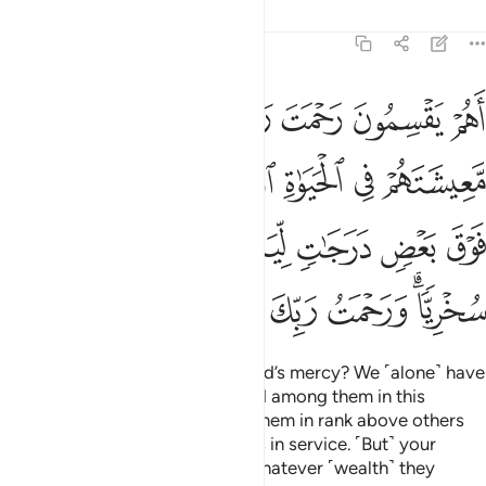
Tafsirs
Lessons
Reflections
43:32
ﲨ
ﲩ
ﲪ
ﲫﲬ
ﲭ
ﲮ
ﲯ
هم يقسمون رحمت ربك نحن قسمنا بينهم معيشتهم في الحياة الدنيا و
َهُمْ يَقْسِمُونَ رَحْمَتَ رَبِّكَ ۚ نَحْنُ قَسَمْنَا بَيْنَهُم مَّعِيشَتَهُمْ فِى ٱلْحَيَوٰةِ ٱلد
ﲰ
ﲱ
ﲲ
ﲳﲴ
ﲵ
ﲶ
ﲷ
ﲸ
ﲹ
ﲺ
ﲻ
ﲼ
ﲽﲾ
ﲿ
ﳀ
ﳁ
ﳂ
ﳃ
ﳄ
Is it they who distribute your Lord’s mercy? We ˹alone˺ have
distributed their ˹very˺ livelihood among them in this
worldly life and raised some of them in rank above others
so that some may employ others in service. ˹But˺ your
Lord’s mercy is far better than whatever ˹wealth˺ they