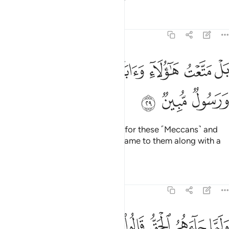
Tafsirs
Lessons
Reflections
43:29
ﲉ
ﲊ
ﲋ
ﲌ
ﲍ
ل متعت هاولاء واباءهم حتى جاءهم الحق ورسول مبين ٢٩
ﲎ
ﲏ
َلْ مَتَّعْتُ هَـٰٓؤُلَآءِ وَءَابَآءَهُمْ حَتَّىٰ جَآءَهُمُ ٱلْحَقُّ وَرَسُولٌۭ مُّبِينٌۭ ٢٩
ﲐ
ﲑ
ﲒ
In fact, I had allowed enjoyment for these ˹Meccans˺ and
their forefathers, until the truth came to them along with a
messenger making things clear.
Tafsirs
Lessons
Reflections
43:30
ﲓ
ﲔ
ﲕ
ﲖ
ﲗ
لما جاءهم الحق قالوا هاذا سحر وانا به كافرون ٣٠
ﲘ
ﲙ
ﲚ
َلَمَّا جَآءَهُمُ ٱلْحَقُّ قَالُوا۟ هَـٰذَا سِحْرٌۭ وَإِنَّا بِهِۦ كَـٰفِرُونَ ٣٠