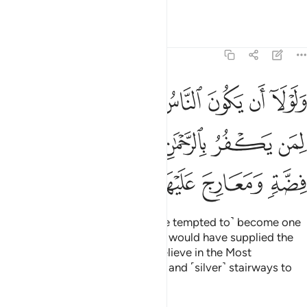
amass.
Tafsirs
Lessons
Reflections
43:33
ﳅ
ﳆ
ﳇ
ﳈ
ﳉ
ﳊ
ﳋ
لولا ان يكون الناس امة واحدة لجعلنا لمن يكفر بالرحمان لبيوتهم سقف
َلَوْلَآ أَن يَكُونَ ٱلنَّاسُ أُمَّةًۭ وَٰحِدَةًۭ لَّجَعَلْنَا لِمَن يَكْفُرُ بِٱلرَّحْمَـٰنِ لِبُي
ﳌ
ﳍ
ﳎ
ﳏ
ﳐ
ﳑ
ﳒ
ﳓ
ﳔ
ﳕ
ﳖ
Were it not that people might ˹be tempted to˺ become one
community ˹of disbelievers˺, We would have supplied the
homes of ˹only˺ those who disbelieve in the Most
Compassionate with silver roofs and ˹silver˺ stairways to
ascend,