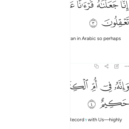
ﱵ
ﱶ
ﱷ
ﱸ
ﱹ
ِنَّا جَعَلْنَـٰهُ قُرْءَٰنًا عَرَبِيًّۭا لَّعَلَّكُمْ تَعْقِلُونَ ٣
ﱺ
ﱻ
Certainly, We have made it a Quran in Arabic so perhaps
you will understand.
Tafsirs
Lessons
Reflections
43:4
ﱼ
ﱽ
ﱾ
انه في ام الكتاب لدينا لعلي حكيم ٤
ﱿ
ﲀ
ﲁ
َإِنَّهُۥ فِىٓ أُمِّ ٱلْكِتَـٰبِ لَدَيْنَا لَعَلِىٌّ حَكِيمٌ ٤
ﲂ
ﲃ
And indeed, it is—in the Master Record
with Us—highly
1
esteemed, rich in wisdom.