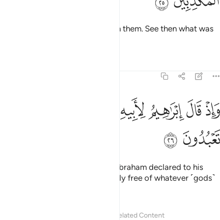
ﱯ
ﱰ
So We inflicted punishment upon them. See then what was
the fate of the deniers!
Tafsirs
Lessons
Reflections
43:26
ﱱ
ﱲ
ﱳ
ﱴ
ﱵ
اذ قال ابراهيم لابيه وقومه انني براء مما تعبدون ٢٦
ﱶ
ﱷ
ﱸ
َإِذْ قَالَ إِبْرَٰهِيمُ لِأَبِيهِ وَقَوْمِهِۦٓ إِنَّنِى بَرَآءٌۭ مِّمَّا تَعْبُدُونَ ٢٦
ﱹ
ﱺ
˹Remember, O Prophet˺ when Abraham declared to his
father and his people, “I am totally free of whatever ˹gods˺
you worship,
Tafsirs
Lessons
Reflections
Related Content