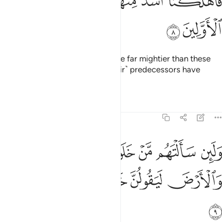
ﲝ
ﲞ
ﲟ
ﲠ
ﲡ
ﲢ
َأَهْلَكْنَآ أَشَدَّ مِنْهُم بَطْشًۭا وَمَضَىٰ مَثَلُ ٱلْأَوَّلِينَ ٨
ﲣ
ﲤ
So We destroyed those who were far mightier than these
˹Meccans˺. The examples of ˹their˺ predecessors have
˹already˺ been related.
1
Tafsirs
Lessons
Reflections
43:9
ﲥ
ﲦ
ﲧ
ﲨ
ﲩ
لين سالتهم من خلق السماوات والارض ليقولن خلقهن العزيز العليم ٩
َلَئِن سَأَلْتَهُم مَّنْ خَلَقَ ٱلسَّمَـٰوَٰتِ وَٱلْأَرْضَ لَيَقُولُنَّ خَلَقَهُنَّ ٱلْع
ﲪ
ﲫ
ﲬ
ﲭ
ﲮ
ﲯ