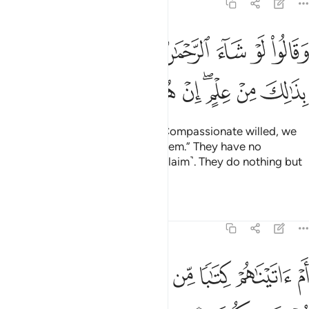
43:20
ﲮ
ﲯ
ﲰ
ﲱ
ﲲ
ﲳﲴ
ﲵ
ﲶ
قالوا لو شاء الرحمان ما عبدناهم ما لهم بذالك من علم ان هم الا يخرصو
َقَالُوا۟ لَوْ شَآءَ ٱلرَّحْمَـٰنُ مَا عَبَدْنَـٰهُم ۗ مَّا لَهُم بِذَٰلِكَ مِنْ عِلْمٍ ۖ إِنْ هُمْ إِلَّا يَخْرُ
ﲷ
ﲸ
ﲹﲺ
ﲻ
ﲼ
ﲽ
ﲾ
ﲿ
And they argue, “Had the Most Compassionate willed, we
would have never worshipped them.” They have no
knowledge ˹in support˺ of this ˹claim˺. They do nothing but
lie.
Tafsirs
Lessons
Reflections
43:21
ﳀ
ﳁ
ﳂ
ﳃ
ﳄ
م اتيناهم كتابا من قبله فهم به مستمسكون ٢١
ﳅ
ﳆ
َمْ ءَاتَيْنَـٰهُمْ كِتَـٰبًۭا مِّن قَبْلِهِۦ فَهُم بِهِۦ مُسْتَمْسِكُونَ ٢١