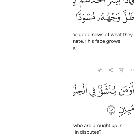
َإِذَا بُشِّرَ أَحَدُهُم بِمَا ضَرَبَ لِلرَّحْمَـٰنِ مَثَلًۭا ظَلَّ وَجْهُهُۥ مُسْوَدًّۭا وَهُوَ
ﲏ
ﲐ
ﲑ
ﲒ
ﲓ
ﲔ
Whenever one of them is given the good news of what they
attribute to the Most Compassionate,
his face grows
1
gloomy, as he suppresses his rage.
Tafsirs
Lessons
Reflections
43:18
ﲕ
ﲖ
ﲗ
ﲘ
ﲙ
ومن ينشا في الحلية وهو في الخصام غير مبين ١٨
ﲚ
ﲛ
ﲜ
َوَمَن يُنَشَّؤُا۟ فِى ٱلْحِلْيَةِ وَهُوَ فِى ٱلْخِصَامِ غَيْرُ مُبِينٍۢ ١٨
ﲝ
ﲞ
˹Do they attribute to Him˺ those who are brought up in
fineries and are not commanding in disputes?