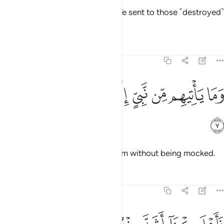
˹Imagine˺ how many prophets We sent to those ˹destroyed˺
before!
Tafsirs
Lessons
Reflections
43:7
ﲔ
ﲕ
ﲖ
ﲗ
ﲘ
ما ياتيهم من نبي الا كانوا به يستهزيون ٧
ﲙ
ﲚ
ﲛ
َمَا يَأْتِيهِم مِّن نَّبِىٍّ إِلَّا كَانُوا۟ بِهِۦ يَسْتَهْزِءُونَ ٧
ﲜ
But no prophet ever came to them without being mocked.
Tafsirs
Lessons
Reflections
43:8
اهلكنا اشد منهم بطشا ومضى مثل الاولين ٨