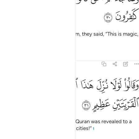
ﲛ
ﲜ
˹But˺ when the truth came to them, they said, “This is magic,
and we totally reject it.”
Tafsirs
Lessons
Reflections
43:31
ﲝ
ﲞ
ﲟ
ﲠ
ﲡ
ﲢ
قالوا لولا نزل هاذا القران على رجل من القريتين عظيم ٣١
ﲣ
ﲤ
َقَالُوا۟ لَوْلَا نُزِّلَ هَـٰذَا ٱلْقُرْءَانُ عَلَىٰ رَجُلٍۢ مِّنَ ٱلْقَرْيَتَيْنِ عَظِيمٍ ٣١
ﲥ
ﲦ
ﲧ
And they exclaimed, “If only this Quran was revealed to a
great man from ˹one of˺ the two cities!”
1