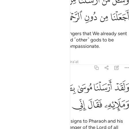
ﲭ
ﲮ
ﲯ
ﲰ
ﲱ
ﲲ
ﲳ
َسْـَٔلْ مَنْ أَرْسَلْنَا مِن قَبْلِكَ مِن رُّسُلِنَآ أَجَعَلْنَا مِن دُونِ ٱلرَّحْمَـٰنِ ءَالِهَةًۭ يُ
ﲴ
ﲵ
ﲶ
ﲷ
ﲸ
ﲹ
ﲺ
Ask ˹the followers of˺ the messengers that We already sent
before you if We ˹ever˺ appointed ˹other˺ gods to be
worshipped besides the Most Compassionate.
Tafsirs
Lessons
Reflections
Qira'at
43:46
ﲻ
ﲼ
ﲽ
ﲾ
ﲿ
ﳀ
لقد ارسلنا موسى باياتنا الى فرعون ومليه فقال اني رسول رب العالمين 
َلَقَدْ أَرْسَلْنَا مُوسَىٰ بِـَٔايَـٰتِنَآ إِلَىٰ فِرْعَوْنَ وَمَلَإِي۟هِۦ فَقَالَ إِنِّ
ﳁ
ﳂ
ﳃ
ﳄ
ﳅ
ﳆ
ﳇ
Indeed, We sent Moses with Our signs to Pharaoh and his
chiefs, and he said: “I am a messenger of the Lord of all