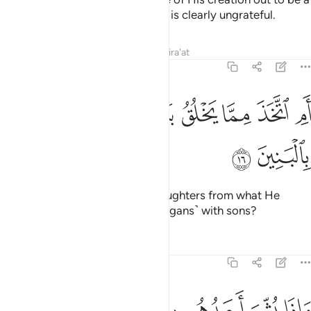
part of Him.
Indeed, humankind is clearly ungrateful.
1
Tafsirs
Lessons
Reflections
Qira'at
43:16
ﲀ
ﲁ
ﲂ
ﲃ
م اتخذ مما يخلق بنات واصفاكم بالبنين ١٦
ﲄ
ﲅ
َمِ ٱتَّخَذَ مِمَّا يَخْلُقُ بَنَاتٍۢ وَأَصْفَىٰكُم بِٱلْبَنِينَ ١٦
ﲆ
ﲇ
Has He taken ˹angels as His˺ daughters from what He
created, and favoured you ˹O pagans˺ with sons?
Tafsirs
Lessons
Reflections
43:17
ﲈ
ﲉ
ﲊ
ﲋ
ﲌ
ﲍ
اذا بشر احدهم بما ضرب للرحمان مثلا ظل وجهه مسودا وهو كظيم ١٧
ﲎ