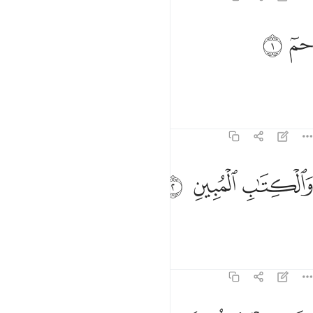
م ١
ﱰ
ﱱ
مٓ ١
Ḥâ-Mĩm.
Tafsirs
Lessons
Reflections
43:2
الكتاب المبين ٢
ﱲ
ﱳ
ﱴ
َٱلْكِتَـٰبِ ٱلْمُبِينِ ٢
By the clear Book!
Tafsirs
Lessons
Reflections
43:3
نا جعلناه قرانا عربيا لعلكم تعقلون ٣