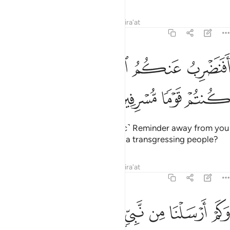
Tafsirs
Lessons
Reflections
Qira'at
43:5
ﲄ
ﲅ
ﲆ
فنضرب عنكم الذكر صفحا ان كنتم قوما مسرفين ٥
ﲇ
ﲈ
َفَنَضْرِبُ عَنكُمُ ٱلذِّكْرَ صَفْحًا أَن كُنتُمْ قَوْمًۭا مُّسْرِفِينَ ٥
ﲉ
ﲊ
ﲋ
ﲌ
Should We then turn the ˹Quranic˺ Reminder away from you
˹simply˺ because you have been a transgressing people?
Tafsirs
Lessons
Reflections
Qira'at
43:6
ﲍ
ﲎ
ﲏ
كم ارسلنا من نبي في الاولين ٦
ﲐ
ﲑ
ﲒ
ﲓ
َكَمْ أَرْسَلْنَا مِن نَّبِىٍّۢ فِى ٱلْأَوَّلِينَ ٦