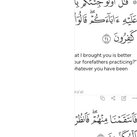
ﱗ ﱘ
ﱙ
ﱚ
ﱛ
ﱜ
ﱝ
َـٰلَ أَوَلَوْ جِئْتُكُم بِأَهْدَىٰ مِمَّا وَجَدتُّمْ عَلَيْهِ ءَابَآءَكُمْ ۖ قَالُوٓا۟ إِنَّا بِمَآ أُرْسِلْتُم بِه
ﱞ
ﱟﱠ
ﱡ
ﱢ
ﱣ
ﱤ
ﱥ
ﱦ
ﱧ
Each ˹warner˺ asked, “Even if what I brought you is better
guidance than what you found your forefathers practicing?”
They replied, “We totally reject whatever you have been
sent with.”
Tafsirs
Lessons
Reflections
Qira'at
43:25
ﱨ
ﱩﱪ
ﱫ
ﱬ
انتقمنا منهم فانظر كيف كان عاقبة المكذبين ٢٥
ﱭ
ﱮ
َٱنتَقَمْنَا مِنْهُمْ ۖ فَٱنظُرْ كَيْفَ كَانَ عَـٰقِبَةُ ٱلْمُكَذِّبِينَ ٢٥