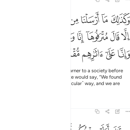
ﱁ
ﱂ
ﱃ
ﱄ
ﱅ
ﱆ
ﱇ
ﱈ
ﱉ
كذالك ما ارسلنا من قبلك في قرية من نذير الا قال مترفوها انا وجدنا ابا
َكَذَٰلِكَ مَآ أَرْسَلْنَا مِن قَبْلِكَ فِى قَرْيَةٍۢ مِّن نَّذِيرٍ إِلَّا قَالَ مُتْرَفُوهَآ إِنَّا وَجَدْنَآ 
ﱊ
ﱋ
ﱌ
ﱍ
ﱎ
ﱏ
ﱐ
ﱑ
ﱒ
ﱓ
ﱔ
ﱕ
ﱖ
Similarly, whenever We sent a warner to a society before
you ˹O Prophet˺, its ˹spoiled˺ elite would say, “We found
our forefathers following a ˹particular˺ way, and we are
walking in their footsteps.”
Tafsirs
Lessons
Reflections
43:24
ال اولو جيتكم باهدى مما وجدتم عليه اباءكم قالوا انا بما ارسلتم به كاف