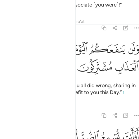
is from the west! What an evil associate ˹you were˺!”
Tafsirs
Lessons
Reflections
Qira'at
43:39
ﱶ
ﱷ
ﱸ
ﱹ
ﱺ
لن ينفعكم اليوم اذ ظلمتم انكم في العذاب مشتركون ٣٩
ﱻ
ﱼ
َلَن يَنفَعَكُمُ ٱلْيَوْمَ إِذ ظَّلَمْتُمْ أَنَّكُمْ فِى ٱلْعَذَابِ مُشْتَرِكُونَ ٣٩
ﱽ
ﱾ
ﱿ
˹It will be said to both,˺ “Since you all did wrong, sharing in
the punishment will be of no benefit to you this Day.”
1
Tafsirs
Lessons
Reflections
43:40
ﲀ
ﲁ
ﲂ
ﲃ
ﲄ
ﲅ
فانت تسمع الصم او تهدي العمي ومن كان في ضلال مبين ٤٠
ﲆ
َفَأَنتَ تُسْمِعُ ٱلصُّمَّ أَوْ تَهْدِى ٱلْعُمْىَ وَمَن كَانَ فِى ضَلَـٰلٍۢ مُّبِينٍۢ ٤٠