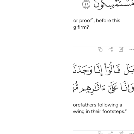
ﳇ
ﳈ
Or have We given them a Book ˹for proof˺, before this
˹Quran˺, to which they are holding firm?
Tafsirs
Lessons
Reflections
43:22
ﳉ
ﳊ
ﳋ
ﳌ
ﳍ
ﳎ
ل قالوا انا وجدنا اباءنا على امة وانا على اثارهم مهتدون ٢٢
ﳏ
َلْ قَالُوٓا۟ إِنَّا وَجَدْنَآ ءَابَآءَنَا عَلَىٰٓ أُمَّةٍۢ وَإِنَّا عَلَىٰٓ ءَاثَـٰرِهِم مُّهْتَدُونَ ٢٢
ﳐ
ﳑ
ﳒ
ﳓ
ﳔ
In fact, they say, “We found our forefathers following a
˹particular˺ way, and we are following in their footsteps.”
Tafsirs
Lessons
Reflections
43:23