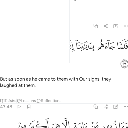
worlds.”
Tafsirs
Lessons
Reflections
43:47
ﳈ
ﳉ
ﳊ
ﳋ
لما جاءهم باياتنا اذا هم منها يضحكون ٤٧
ﳌ
ﳍ
ﳎ
َلَمَّا جَآءَهُم بِـَٔايَـٰتِنَآ إِذَا هُم مِّنْهَا يَضْحَكُونَ ٤٧
ﳏ
But as soon as he came to them with Our signs, they
laughed at them,
Tafsirs
Lessons
Reflections
43:48
ﱁ
ﱂ
ﱃ
ﱄ
ﱅ
ﱆ
ﱇ
ﱈ
ما نريهم من اية الا هي اكبر من اختها واخذناهم بالعذاب لعلهم يرجعون ٤٨
َمَا نُرِيهِم مِّنْ ءَايَةٍ إِلَّا هِىَ أَكْبَرُ مِنْ أُخْتِهَا ۖ وَأَخَذْنَـٰهُم بِٱلْعَذَابِ لَعَلَّهُمْ يَرْجِعُو