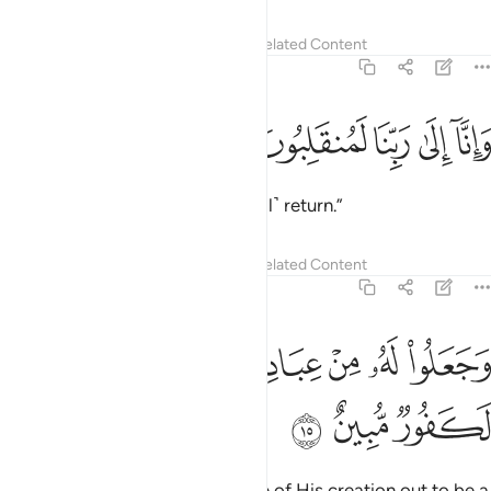
Tafsirs
Lessons
Reflections
Related Content
43:14
ﱰ
ﱱ
ﱲ
انا الى ربنا لمنقلبون ١٤
ﱳ
ﱴ
َإِنَّآ إِلَىٰ رَبِّنَا لَمُنقَلِبُونَ ١٤
And surely to our Lord we will ˹all˺ return.”
Tafsirs
Lessons
Reflections
Related Content
43:15
ﱵ
ﱶ
ﱷ
ﱸ
ﱹﱺ
جعلوا له من عباده جزءا ان الانسان لكفور مبين ١٥
ﱻ
ﱼ
َجَعَلُوا۟ لَهُۥ مِنْ عِبَادِهِۦ جُزْءًا ۚ إِنَّ ٱلْإِنسَـٰنَ لَكَفُورٌۭ مُّبِينٌ ١٥
ﱽ
ﱾ
ﱿ
Still the pagans have made some of His creation out to be a