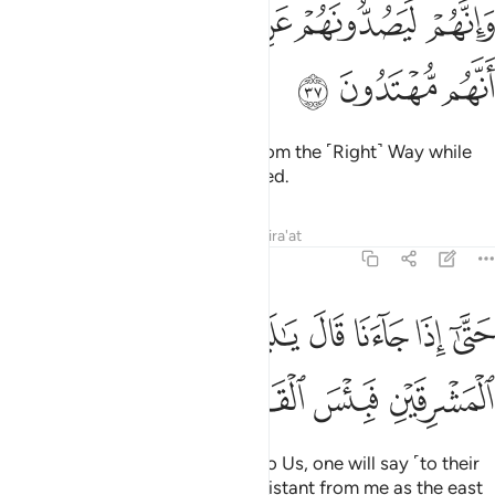
ﱢ
ﱣ
ﱤ
ﱥ
انهم ليصدونهم عن السبيل ويحسبون انهم مهتدون ٣٧
ﱦ
َإِنَّهُمْ لَيَصُدُّونَهُمْ عَنِ ٱلسَّبِيلِ وَيَحْسَبُونَ أَنَّهُم مُّهْتَدُونَ ٣٧
ﱧ
ﱨ
ﱩ
who will certainly hinder them from the ˹Right˺ Way while
they think they are ˹rightly˺ guided.
Tafsirs
Lessons
Reflections
Qira'at
43:38
ﱪ
ﱫ
ﱬ
ﱭ
ﱮ
ﱯ
ﱰ
تى اذا جاءنا قال يا ليت بيني وبينك بعد المشرقين فبيس القرين ٣٨
ﱱ
َتَّىٰٓ إِذَا جَآءَنَا قَالَ يَـٰلَيْتَ بَيْنِى وَبَيْنَكَ بُعْدَ ٱلْمَشْرِقَيْنِ فَبِئْ
ﱲ
ﱳ
ﱴ
ﱵ
But when such a person comes to Us, one will say ˹to their
associate˺, “I wish you were as distant from me as the east