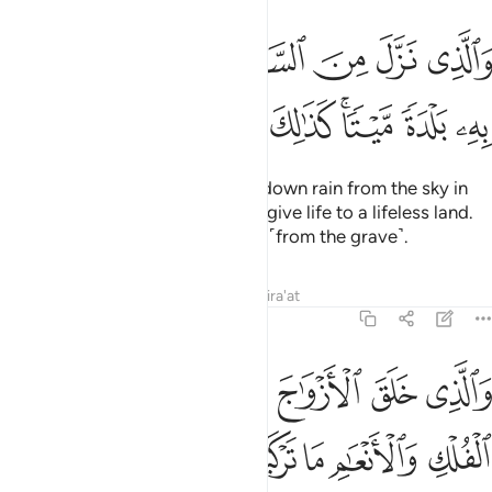
ﱁ
ﱂ
ﱃ
ﱄ
ﱅ
ﱆ
ﱇ
الذي نزل من السماء ماء بقدر فانشرنا به بلدة ميتا كذالك تخرجون ١١
َٱلَّذِى نَزَّلَ مِنَ ٱلسَّمَآءِ مَآءًۢ بِقَدَرٍۢ فَأَنشَرْنَا بِهِۦ بَلْدَةًۭ مَّيْتًۭا ۚ كَذَٰلِكَ تُخْرَجُونَ ١١
ﱈ
ﱉ
ﱊﱋ
ﱌ
ﱍ
ﱎ
And ˹He is the One˺ Who sends down rain from the sky in
perfect measure, with which We give life to a lifeless land.
And so will you be brought forth ˹from the grave˺.
Tafsirs
Lessons
Reflections
Qira'at
43:12
ﱏ
ﱐ
ﱑ
ﱒ
ﱓ
ﱔ
الذي خلق الازواج كلها وجعل لكم من الفلك والانعام ما تركبون ١٢
ﱕ
َٱلَّذِى خَلَقَ ٱلْأَزْوَٰجَ كُلَّهَا وَجَعَلَ لَكُم مِّنَ ٱلْفُلْكِ وَٱلْأَنْعَـٰمِ مَا تَرْكَبُونَ ١٢
ﱖ
ﱗ
ﱘ
ﱙ
ﱚ