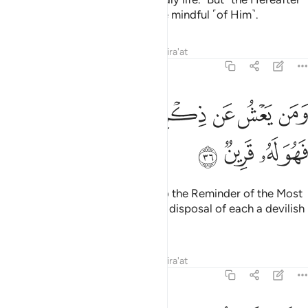
with your Lord is ˹only˺ for those mindful ˹of Him˺.
Tafsirs
Lessons
Reflections
Qira'at
43:36
ﱖ
ﱗ
ﱘ
ﱙ
ﱚ
ﱛ
من يعش عن ذكر الرحمان نقيض له شيطانا فهو له قرين ٣٦
ﱜ
ﱝ
َمَن يَعْشُ عَن ذِكْرِ ٱلرَّحْمَـٰنِ نُقَيِّضْ لَهُۥ شَيْطَـٰنًۭا فَهُوَ لَهُۥ قَرِينٌۭ ٣٦
ﱞ
ﱟ
ﱠ
ﱡ
And whoever turns a blind eye to the Reminder of the Most
Compassionate, We place at the disposal of each a devilish
one as their close associate,
Tafsirs
Lessons
Reflections
Qira'at
43:37