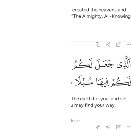
If you ask them ˹O Prophet˺ who created the heavens and
the earth, they will certainly say, “The Almighty, All-Knowing
did.”
Tafsirs
Lessons
Reflections
43:10
ﲰ
ﲱ
ﲲ
ﲳ
ﲴ
لذي جعل لكم الارض مهدا وجعل لكم فيها سبلا لعلكم تهتدون ١٠
ﲵ
لَّذِى جَعَلَ لَكُمُ ٱلْأَرْضَ مَهْدًۭا وَجَعَلَ لَكُمْ فِيهَا سُبُلًۭا لَّعَلَّكُمْ تَهْتَدُونَ ٠
ﲶ
ﲷ
ﲸ
ﲹ
ﲺ
ﲻ
˹He is the One˺ Who has laid out the earth for you, and set
in it pathways for you so that you may find your way.
Tafsirs
Lessons
Reflections
Qira'at
43:11