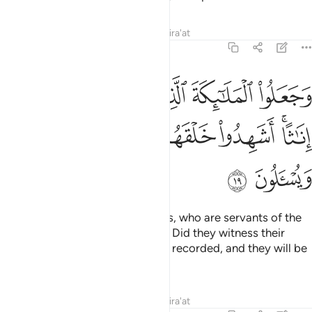
Tafsirs
Lessons
Reflections
Qira'at
43:19
ﲟ
ﲠ
ﲡ
ﲢ
ﲣ
ﲤ
جعلوا الملايكة الذين هم عباد الرحمان اناثا اشهدوا خلقهم ستكتب شهادت
َجَعَلُوا۟ ٱلْمَلَـٰٓئِكَةَ ٱلَّذِينَ هُمْ عِبَـٰدُ ٱلرَّحْمَـٰنِ إِنَـٰثًا ۚ أَشَهِدُوا۟ خَلْقَهُمْ ۚ سَتُكْتَبُ شَهَـ
ﲥﲦ
ﲧ
ﲨﲩ
ﲪ
ﲫ
ﲬ
ﲭ
Still they have labelled the angels, who are servants of the
Most Compassionate, as female. Did they witness their
creation? Their statement will be recorded, and they will be
questioned!
Tafsirs
Lessons
Reflections
Qira'at