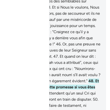
42
.
et Nous leur créâmes des semblables sur
lesquels ils montent.
43
.
Et si Nous le voulons, Nous
les noyons; pour eux alors, pas de secoureur et ils ne
seront pas sauvés,
44
.
sauf par une miséricorde de
Notre part, et à titre de jouissance pour un temps.
45
.
Et quand on leur dit : "Craignez ce qu’il y a
devant vous et ce qu’il y a derrière vous afin que
vous ayez la miséricorde !"
46
.
Or, pas une preuve ne
leur vient, parmi les preuves de leur Seigneur sans
qu’ils ne s’en détournent.
47
.
Et quand on leur dit :
"Dépensez de ce qu’Allah vous a attribué", ceux qui
ont mécru disent à ceux qui ont cru : "Nourrirons-
nous quelqu’un qu’Allah aurait nourri s’Il avait voulu ?
Vous n’êtes que dans un égarement évident."
48
.
Et
ils disent : "A quand cette promesse si vous êtes
véridiques ?"
49
.
Ils n’attendent qu’un seul Cri qui
les saisira alors qu’ils seront en train de disputer.
50
.
Ils ne pourront donc ni faire de testament, ni