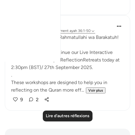
4
3
Hammad Fahim
il y a 45 semaines
·
Référencement
ayah 36:1-50
Assalamu Alaikum wa Rahmatullahi wa Barakatuh!
InshaAllah we will continue our Live Interactive
Reflection Workshops-ReflectionRetreats today at
2:30pm (BST)/ 27th September 2025.
.
These workshops are designed to help you in
reflecting on the Quran more eff...
Voir plus
9
2
Lire d'autres réflexions