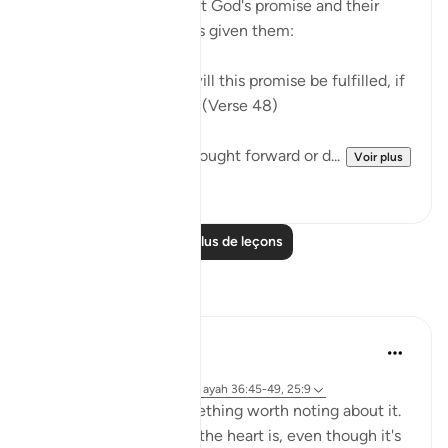
expressed doubts about God's promise and their
ridicule of the warnings given them:
"They also ask: When will this promise be fulfilled, if
what you say be true?" (Verse 48)
God's promise is not brought forward or d...
Voir plus
0
0
Lire plus de leçons
Réflexions
Sirotum Daud
il y a 29 semaines
·
Référencement
sourate 36 et ayah 36:45-49, 25:9
The heart. There's something worth noting about it.
The thing about about the heart is, even though it's