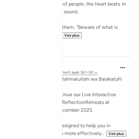
hidden from the sights of people, the heart beats. In
other words, it makes a sound.
{ But when it is said to them, "Beware of what is
before you and what...
Voir plus
8
0
Hammad Fahim
il y a 35 semaines
·
Référencement
ayah 36:1-50
Assalamu Alaikum wa Rahmatullahi wa Barakatuh!
InshaAllah we will continue our Live Interactive
Reflection Workshops-ReflectionRetreats at
2:30pm (GMT)/ 6th December 2025.
These workshops are designed to help you in
reflecting on the Quran more effectively...
Voir plus