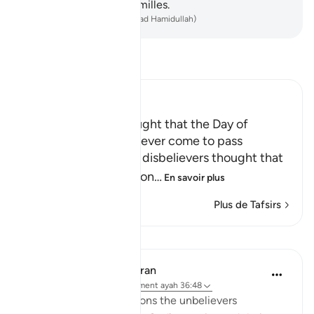
retourner chez leurs familles.
-
French Translation(Muhammad Hamidullah)
Lisez le Tafsir
Ibn Kathir (Abridged)
The Disbelievers thought that the Day of
Resurrection would never come to pass
Allah tells us how the disbelievers thought that
the Day of Resurrection
…
En savoir plus
Plus de Tafsirs
Leçons
In the Shade of the Quran
il y a 31 semaines
·
Référencement
ayah 36:48
Finally the surah mentions the unbelievers