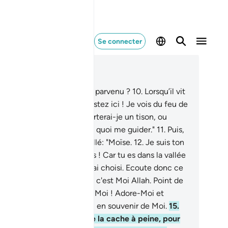
Se connecter
re dans le contexte
pitre 20, Page 313, Juz 16
Et le récit de Moïse t’est-il parvenu ?
10
.
Lorsqu’il vit
feu, il dit à sa famille : "Restez ici ! Je vois du feu de
n ; peut-être vous en apporterai-je un tison, ou
ouverai-je auprès du feu de quoi me guider."
11
.
Puis,
squ’il y arriva, il fut interpellé: "Moïse.
12
.
Je suis ton
gneur. Enlève tes sandales ! Car tu es dans la vallée
crée Tuwâ.
13
.
Et Moi, Je t’ai choisi. Ecoute donc ce
 va être révélé.
14
.
Certes, c'est Moi Allah. Point de
inité (véritable) autre que Moi ! Adore-Moi et
complis laprière (As-Salât) en souvenir de Moi.
15
.
Heure va certes arriver. Je la cache à peine, pour