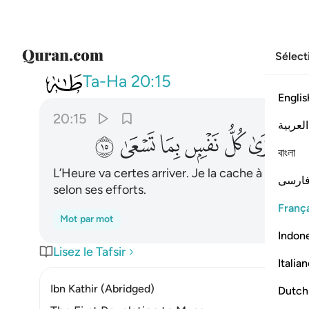
Sélect
020
ان الساعة اتية اكاد اخفيها لت
Ta-Ha
20:15
Englis
20:15
العربية
ﱘ
ﱙ
ﱚ
ﱛ
ﱜ
ﱝ
বাংলা
L’Heure va certes arriver. Je la cache à peine,
ارسی
selon ses efforts.
França
Mot par mot
Indon
Lisez le Tafsir
Italia
Ibn Kathir (Abridged)
Dutch