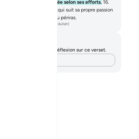
e chaque âme soit rétribuée selon ses efforts.
16
.
 celui qui n’y croit pas et qui suit sa propre passion
t’en détourne pas. Sinon tu périras.
ench Translation(Muhammad Hamidullah)
tes et réflexions
us n'avez aucune note ni réflexion sur ce verset.
Notez vos pensées…