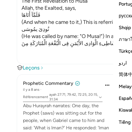
The First Revelation to Musa
Portu
Allah, the Exalted, says,
فَلَمَّآ أَتَاهَا
русск
(And when he came to it,) This is referring to t
Shqip
نُودِىَ يمُوسَى
(He was called by name: "O Musa!") In another A
ภาษา
Türkç
اردو
Leçons
简体
Prophetic Commentary
Melay
il y a 8 ans
·
ayah 27:71, 79:42, 72:25, 20:15,
Référencement
Españ
31:34
Abu Hurayrah narrates: One day, the
Kiswah
Prophet (saws) was sitting out for the
people, when Gabriel came to him and
Tiếng 
said: 'What is Iman?' He responded: 'Iman