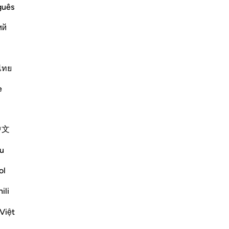
qu
guês
Que
ий
ne 
he fire when he approached it.
-
Fr
yah it says,
ไทย
No
نُودِىَ مِن شَاطِىءِ الْوَادِى الأَيْمَنِ فِى الْبُقْعَةِ الْمُبَارَكَةِ مِنَ
…
En savoir plus
Vo
e
Plus de Tafsirs
Réflexions
中文
Ubaid Farid
u
il y a 31 semaines
·
Référencement
ayah 20:15
𝗧𝗵𝗲 𝗛𝗼𝘂𝗿 𝗶𝘀 𝗰𝗼𝗺𝗶𝗻𝗴
ol
ili
إِنَّ ٱلسَّاعَةَ ءَاتِيَةٌ أَكَادُ أُخْفِيهَا لِتُجْزَىٰ كُلُّ نَفْسٍۭ
بِمَا تَسْعَىٰ
Việt