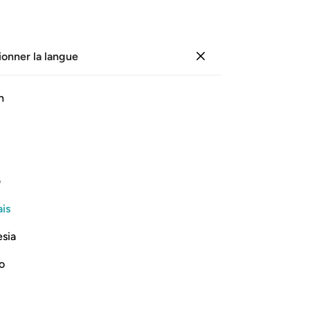
ionner la langue
Se connecter
Li
h
Cha
9
.
ﱓ
ﱔ
ﱕ
ﱖ
ﱗ
du 
loi
 pour que chaque âme soit rétribuée
tr
ف
lor
is
Sei
Lire la suite
sa
esia
qui
div
no
ac
L’