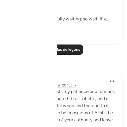
it as they wish:
"Say: Everyone is hopefully waiting; so wait, if y...
Voir plus
0
0
Lire plus de leçons
Réflexions
Daniyal Altaf
il y a 2 ans
·
Référencement
ayah 20:135
This specific verse boosts my patience and reminds
me of my purpose through the test of life , and it
reminds me of the mortal world and the end to it
that we can't escape. So be conscious of Allah , be
patient and try the best of your authority and leave
the ...