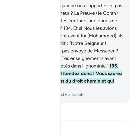
133
.
Et ils disent : "Pourquoi ne nous apporte-t-il pas
un miracle de son Seigneur ? La Preuve (le Coran)
de ce que contiennent les écritures anciennes ne
leur est-elle pas venue?
134
.
Et si Nous les avions
fait périr par un châtiment avant lui [Mohammed], ils
auraient certainement dit : "Notre Seigneur !
Pourquoi ne nous as-Tu pas envoyé de Messager ?
Nous aurions alors suivi Tes enseignements avant
d’avoir été humiliés et jetés dans l’ignominie."
135
.
Dis : "Chacun attend. Attendez donc ! Vous saurez
bientôt qui sont les gens du droit chemin et qui
sont les biens guidés."
-
French Translation(Muhammad Hamidullah)
Lisez le Tafsir
Ibn Kathir (Abridged)