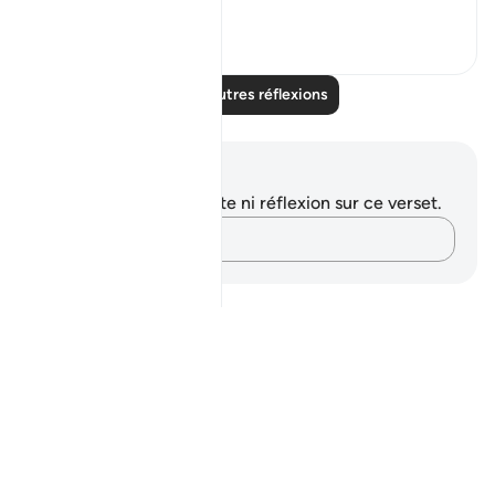
Voir plus
3
0
Lire d'autres réflexions
Notes et réflexions
Vous n'avez aucune note ni réflexion sur ce verset.
Notez vos pensées…
Notes
placeholders