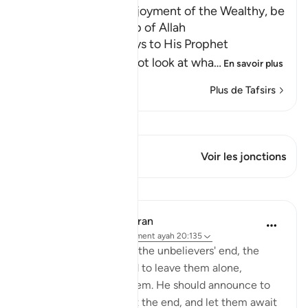
Do not look at the Enjoyment of the Wealthy, be
patient in the worship of Allah
Allah, the Exalted, says to His Prophet
Muhammad ﷺ, "Do not look at wha
…
En savoir plus
Plus de Tafsirs
Voir Qiraat
Ce verset a 1 Jonctions
Voir les jonctions
Leçons
In the Shade of the Quran
il y a 31 semaines
·
Référencement
ayah 20:135
As the surah describes the unbelievers' end, the
Prophet is commanded to leave them alone,
without grieving for them. He should announce to
them that he will await the end, and let them await