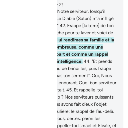
Chapitre 38, Page 456, Juz 23
41
.
Et rappelle-toi Job, Notre serviteur, lorsqu’il
appela son Seigneur : "Le Diable (Satan) m’a infligé
détresse et souffrance."
42
.
Frappe [la terre] de ton
pied: voici une eau fraîche pour te laver et voici de
quoi boire.
43
.
Et Nous lui rendîmes sa famille et la
fîmes deux fois plus nombreuse, comme une
miséricorde de Notre part et comme un rappel
pour les gens doués d’intelligence.
44
.
"Et prends
dans ta main un faisceau de brindilles, puis frappe
avec cela . Et ne viole pas ton serment". Oui, Nous
l’avons trouvé vraiment endurant. Quel bon serviteur
! Sans cesse il se repentait.
45
.
Et rappelle-toi
Abraham, Isaac et Jacob ? Nos serviteurs puissants
et clairvoyants.
46
.
Nous avons fait d’eux l’objet
d’une distinction particulière: le rappel de l’au-delà.
47
.
Ils sont auprès de Nous, certes, parmi les
meilleurs élus.
48
.
Et rappelle-toi Ismaël et Elisée, et