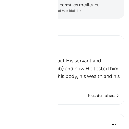
Dhûl-Kifl, chacun d’eux parmi les meilleurs.
-
French Translation(Muhammad Hamidullah)
Lisez le Tafsir
Ibn Kathir (Abridged)
Ayyub
Here Allah tells us about His servant and
Messenger Ayyub (Job) and how He tested him.
These tests afflicted his body, his wealth and his
childre
…
En savoir plus
Plus de Tafsirs
Leçons
Yasmin Mogahed
il y a 5 ans
·