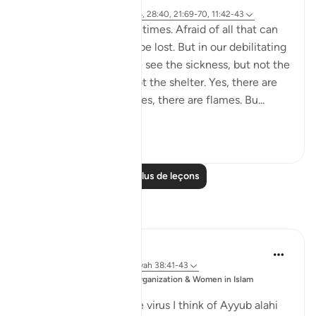
Référencement
ayah 38:41-44, 28:40, 21:69-70, 11:42-43
We get so scared sometimes. Afraid of all that can
go wrong. All that can be lost. But in our debilitating
fear, we lose focus. We see the sickness, but not the
cure. The storm, but not the shelter. Yes, there are
armies and Red Seas. Yes, there are flames. Bu...
Voir plus
56
6
Lire plus de leçons
Réflexions
Sajid Bhutta
il y a 6 ans
·
Référencement
ayah 38:41-43
Publié
Muslim Student Organization & Women in Islam
dans
CCNY
Everytime I think of the virus I think of Ayyub alahi