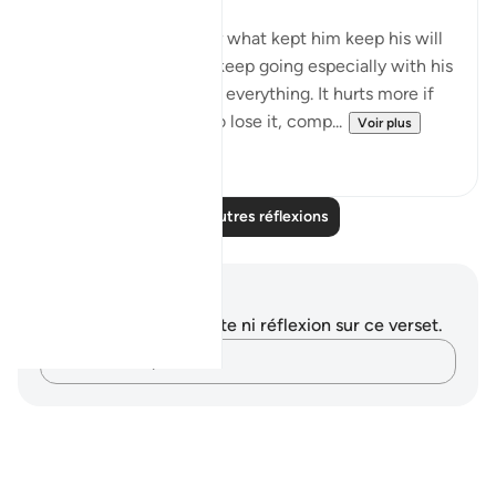
asalaam.
What motivated him or what kept him keep his will
to live. It's not easy to keep going especially with his
situation where he lost everything. It hurts more if
you have something, to lose it, comp...
Voir plus
5
3
Lire d'autres réflexions
Notes et réflexions
Vous n'avez aucune note ni réflexion sur ce verset.
Notez vos pensées…