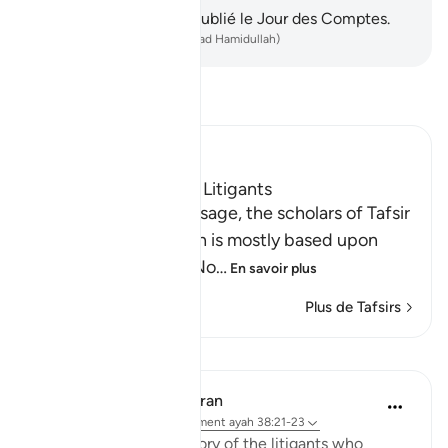
chiâtiment pour avoir oublié le Jour des Comptes.
-
French Translation(Muhammad Hamidullah)
Lisez le Tafsir
Ibn Kathir (Abridged)
The Story of the Two Litigants
In discussing this passage, the scholars of Tafsir
mention a story which is mostly based upon
Isra'iliyat narrations. No
…
En savoir plus
Plus de Tafsirs
Leçons
In the Shade of the Quran
il y a 31 semaines
·
Référencement
ayah 38:21-23
"Have you heard the story of the litigants who