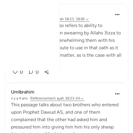
tareq abed
il y a 7 ans
·
Référencement
ayah 38:23, 38:82
3izza , besides glory ,also refers to ability to
overwhelm. hence satan swearing by Allahs 3izza to
mislead mankind by overwhelming them with his
influence. Perfect attribute to use in that oath as it
pertains to the subject matter, as is the case with all
...
Voir plus
0
0
UmIbrahim
il y a 4 ans
·
Référencement
ayah 38:23-24
This passage talks about two brothers who entered
upon Prophet Dawud AS, and one of them
complained that the other had asked him and
pressured him into giving him him his only sheep