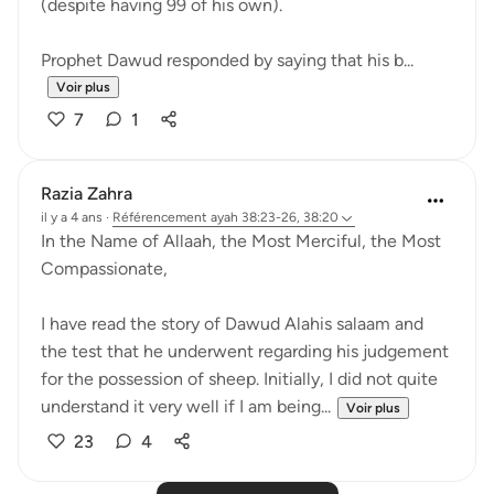
(despite having 99 of his own).
Prophet Dawud responded by saying that his b...
Voir plus
7
1
Razia Zahra
il y a 4 ans
·
Référencement
ayah 38:23-26, 38:20
In the Name of Allaah, the Most Merciful, the Most
Compassionate,
I have read the story of Dawud Alahis salaam and
the test that he underwent regarding his judgement
for the possession of sheep. Initially, I did not quite
understand it very well if I am being...
Voir plus
23
4