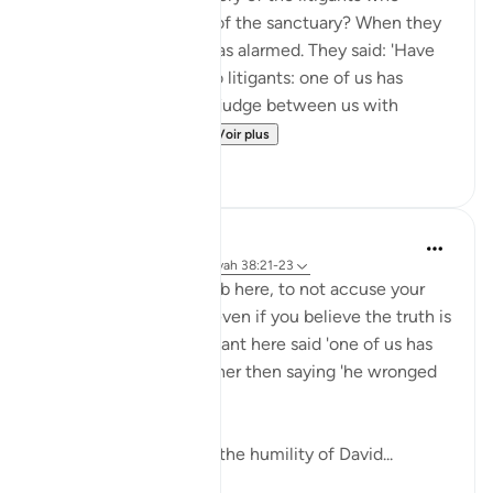
surmounted the walls of the sanctuary? When they
went in to David, he was alarmed. They said: 'Have
no fear. We are but two litigants: one of us has
wronged the other; so judge between us with
justice, and do not ...
Voir plus
0
0
tareq abed
il y a 8 ans
·
Référencement
ayah 38:21-23
There is a lesson in adab here, to not accuse your
brother before others even if you believe the truth is
on your side as the litigant here said 'one of us has
wronged the other' rather then saying 'he wronged
me'.
Another lesson here is the humility of David...
Voir plus