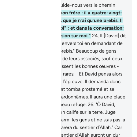
ne sois pas injuste et guide-nous vers le chemin
droit.
23
.
Celui-ci est mon frère : il a quatre-vingt-
dix-neuf brebis, tandis que je n’ai qu’une brebis. Il
m’a dit : "Confie-la-moi" ; et dans la conversation;
il a beaucoup fait pression sur moi."
24
.
Il [David] dit
: "Il a été certes injuste envers toi en demandant de
joindre ta brebis à ses brebis." Beaucoup de gens
transgressent les droits de leurs associés, sauf ceux
qui croient et accomplissent les bonnes œuvres -
cependant ils sont bien rares. - Et David pensa alors
que Nous l’avions mis à l’épreuve. Il demanda donc
pardon à son Seigneur et tomba prosterné et se
repentit .
25
.
Nous lui pardonnâmes. Il aura une place
proche de Nous et un beau refuge.
26
.
"Ô David,
Nous avons fait de toi un calife sur la terre. Juge
donc en toute équité parmi les gens et ne suis pas la
passion : sinon elle t’égarera du sentier d’Allah." Car
ceux qui s’égarent du sentier d’Allah auront un dur