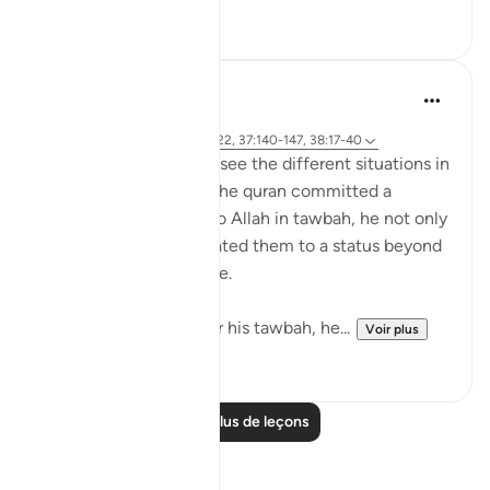
1
0
tareq abed
il y a 8 ans
·
Référencement
ayah 20:117-122, 37:140-147, 38:17-40
SubhanAllah when we see the different situations in
which Prophets AS in the quran committed a
mistake and returned to Allah in tawbah, he not only
forgave them but elevated them to a status beyond
where they were before.
With Yunus AS he after his tawbah, he...
Voir plus
14
0
Lire plus de leçons
Réflexions