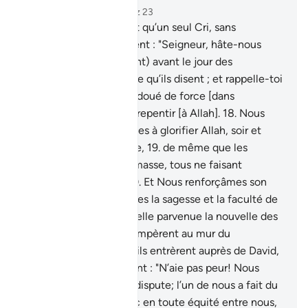
Chapitre 38, Page 454, Juz 23
15
.
Ceux-ci n’attendant qu’un seul Cri, sans
répétition.
16
.
Et ils disent : "Seigneur, hâte-nous
notre part (de châtiment) avant le jour des
Comptes."
17
.
Endure ce qu’ils disent ; et rappelle-toi
David, Notre serviteur, doué de force [dans
l’adoration] et plein de repentir [à Allah].
18
.
Nous
soumîmes les montagnes à glorifier Allah, soir et
matin, en sa compagnie,
19
.
de même que les
oiseaux assemblés en masse, tous ne faisant
qu’obéir à lui [Allah].
20
.
Et Nous renforçâmes son
royaume et lui donnâmes la sagesse et la faculté de
bien juger .
21
.
Et t’est-elle parvenue la nouvelle des
disputeurs quand ils grimpèrent au mur du
sanctuaire !
22
.
Quand ils entrèrent auprès de David,
il en fut effrayé. Ils dirent : "N’aie pas peur! Nous
sommes tous deux en dispute; l’un de nous a fait du
tort à l’autre. Juge donc en toute équité entre nous,