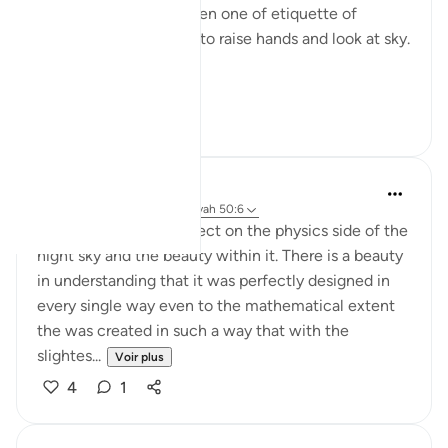
look at the sky a lot. Even one of etiquette of
supplication ( dua’a) is to raise hands and look at sky.
Ey...
Voir plus
24
12
Nur A
il y a 2 ans
·
Référencement
ayah 50:6
50:11 allows me to reflect on the physics side of the
night sky and the beauty within it. There is a beauty
in understanding that it was perfectly designed in
every single way even to the mathematical extent
the was created in such a way that with the
slightes...
Voir plus
4
1