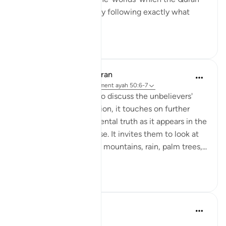
presents to us, I am only following exactly what
numero...
Voir plus
20
1
In the Shade of the Quran
il y a 31 semaines
·
Référencement
ayah 50:6-7
As the surah prepares to discuss the unbelievers'
objections to resurrection, it touches on further
aspects of the fundamental truth as it appears in the
structure of the universe. It invites them to look at
the heavens, the earth, mountains, rain, palm trees,...
Voir plus
0
0
Abdul Nasir Jangda
il y a 5 ans
·