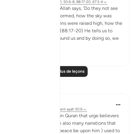
Référencement
ayah 3:190-191, 50:6-8, 88:17-20, 67:3-4
In Surah al-Ghashiyah, Allah says, 'Do they not see
how the camels were formed, how the sky was
lifted, how the mountains were raised high, how the
earth was spread out?' (88:17-20) He tells us to
reflect on the world around us and by doing so, we
are able to ...
Voir plus
31
1
Lire plus de leçons
Réflexions
Mahmoud Menshawy
l’année dernière
·
Référencement
ayah 50:6
There are many verses in Quran that urge believers
to look at sky. There are also many narrations that
prophet Mohammed ( peace be upon him ) used to