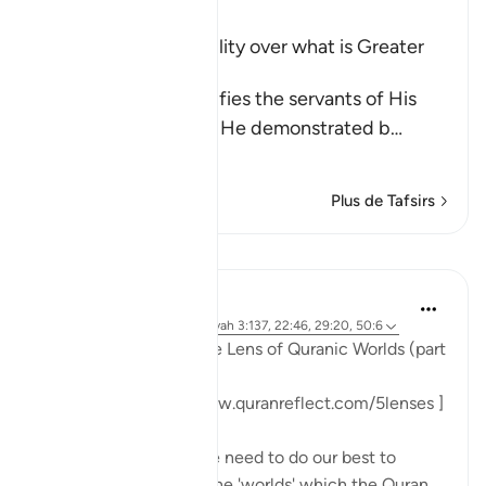
Ibn Kathir (Abridged)
Allah's Power and Ability over what is Greater
than Resurrection
Allah the Exalted notifies the servants of His
infinite power, which He demonstrated b
…
En savoir plus
Plus de Tafsirs
Leçons
Sohaib Saeed
il y a 3 ans
·
Référencement
ayah 3:137, 22:46, 29:20, 50:6
#FiveLenses
Day 9: The Lens of Quranic Worlds (part
3)
[ Follow the series: www.quranreflect.com/5lenses ]
When I tell you that we need to do our best to
immerse ourselves in the 'worlds' which the Quran