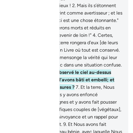
1
.
Qâf. Par le Coran glorieux !
2
.
Mais ils s’étonnent
que l’un des leurs leur vint comme avertisseur ; et les
mécréants dirent : "Ceci est une chose étonnante."
3
.
Quoi ! Quand nous serons morts et réduits en
poussière...? Ce serait revenir de loin !"
4
.
Certes,
Nous savons ce que la terre rongera d’eux [de leurs
corps]; et Nous avons un Livre où tout est conservé.
5
.
Plutôt, ils traitent de mensonge la vérité qui leur
est venue: les voilà donc dans une situation confuse.
6
.
N’ont-ils donc pas observé le ciel au-dessus
d’eux, comment Nous l’avons bâti et embelli; et
comment il est sans fissures ?
7
.
Et la terre, Nous
l’avons étendue et Nous y avons enfoncé
fermement des montagnes et y avons fait pousser
toutes sortes de magnifiques couples de [végétaux],
8
.
à titre d’appel à la clairvoyance et un rappel pour
tout serviteur repentant.
9
.
Et Nous avons fait
descendre du ciel une eau bénie, avec laquelle Nous