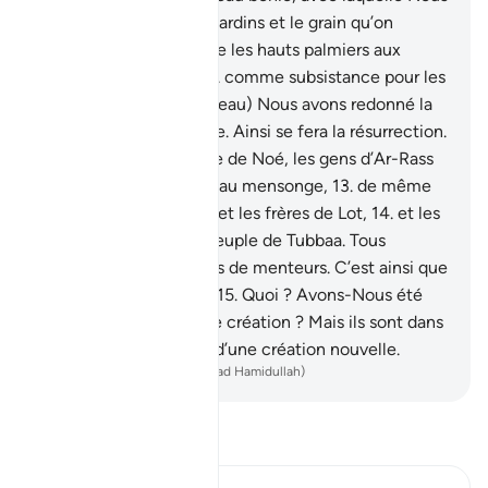
avons fait pousser des jardins et le grain qu’on
moissonne,
10
.
ainsi que les hauts palmiers aux
régimes superposés,
11
.
comme subsistance pour les
serviteurs. Et par elle (l’eau) Nous avons redonné la
vie à une contrée morte. Ainsi se fera la résurrection.
12
.
Avant eux, le peuple de Noé, les gens d’Ar-Rass
et les Thamûd crièrent au mensonge,
13
.
de même
que les ˒Ād et Pharaon et les frères de Lot,
14
.
et les
gens d’Al-Aïkah et le peuple de Tubbaa. Tous
traitèrent les Messagers de menteurs. C’est ainsi que
Ma menace se justifia.
15
.
Quoi ? Avons-Nous été
fatigués par la première création ? Mais ils sont dans
la confusion [au sujet] d’une création nouvelle.
-
French Translation(Muhammad Hamidullah)
Lisez le Tafsir