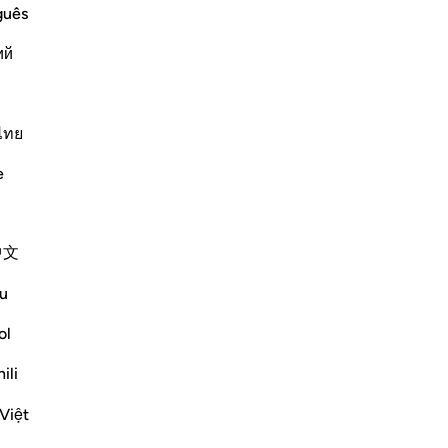
ﲯ
ﲰ
guês
ий
ไทย
e
ﲳ
中文
u
ol
ili
Việt