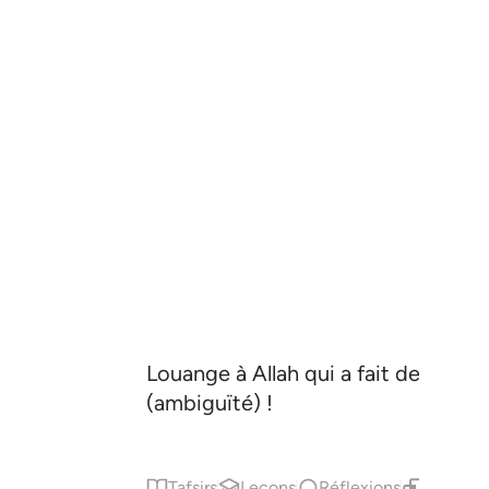
Louange à Allah qui a fait descendr
(ambiguïté) !
Tafsirs
Leçons
Réflexions
Contenu