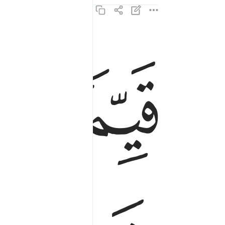
ﲺ
ﲻ
قيما لينذر باسا شديدا من لدنه ويبشر المومنين الذ
قَيِّمًۭا لِّيُنذِرَ بَأْسًۭا شَدِيدًۭا مِّن لَّدُنْهُ وَيُبَشِّرَ ٱلْم