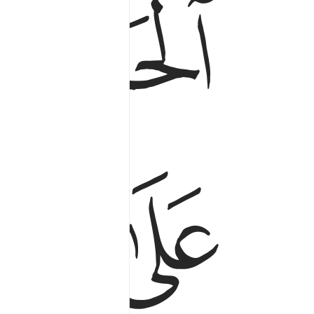
ﲭ
ﲮ
ﲱ
ﲲ