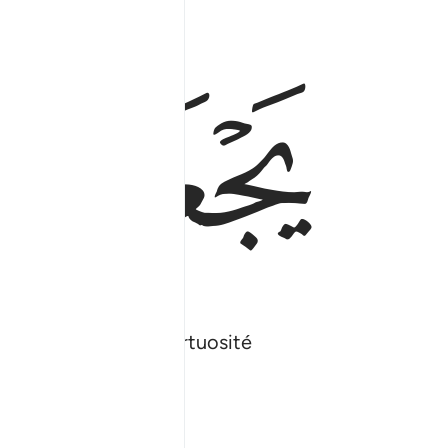
ﲵ
ﲶ
point introduit de tortuosité