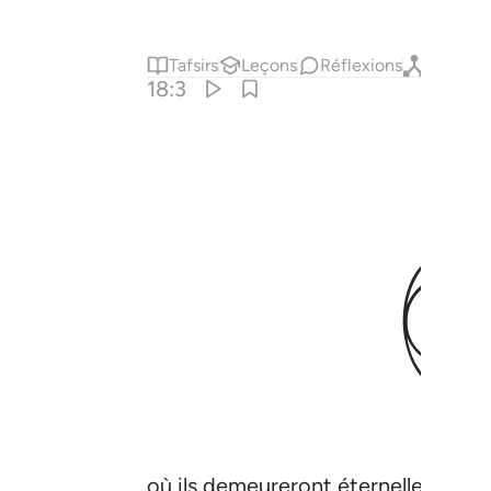
Tafsirs
Leçons
Réflexions
Qiraat
18:3
où ils demeureront éternellement.