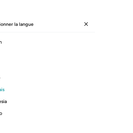
ionner la langue
Se connecter
Page
293
Juz
15
/
Hizb
30
h
récitation audio, signification mot à mot, et translittération.
ف
Au nom d’Allah, le Tout Miséricordieux, le Très Miséricordieux
is
esia
no
 عوجا ١
عَل لَّهُۥ عِوَجَاۜ ١