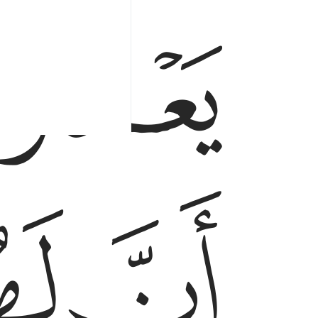
ﳃ
ﳅ
ﳆ