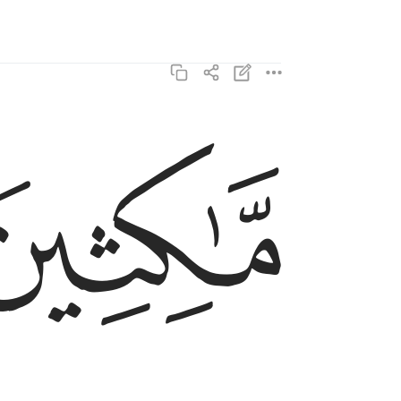
ﳊ
ماكثين فيه ابدا ٣
مَّـٰكِثِينَ فِيهِ أَبَدًۭا ٣