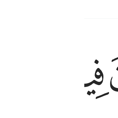
Contenu associé
ﳋ
ﳌ
ﳍ