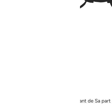
pour avertir d’une sévère punition venant de Sa par
a pour eux une belle récompense.