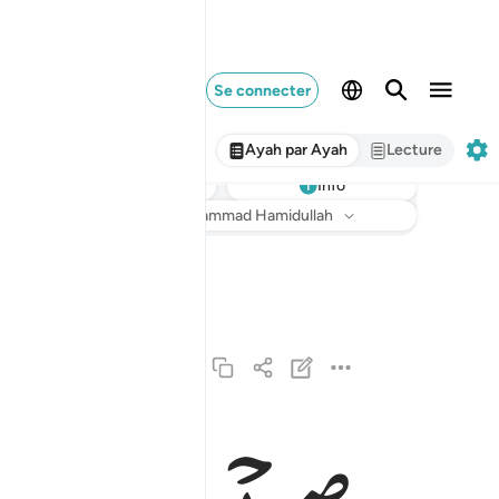
Se connecter
Ayah par Ayah
Lecture
Info
Écouter
Traduction
: Muhammad Hamidullah
الحمد لله الذي انزل على عبده الكتاب ولم يجعل له
ٱلْحَمْدُ لِلَّهِ ٱلَّذِىٓ أَنزَلَ عَلَىٰ عَبْدِهِ ٱلْكِتَـٰبَ وَلَمْ يَجْ