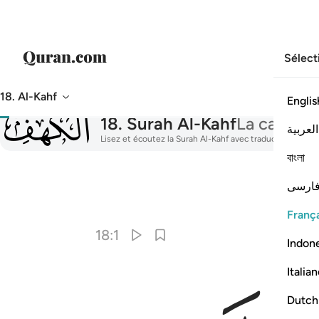
Sélect
18. Al-Kahf
Englis
018
18
.
Surah Al-Kahf
La caverne
العربية
Lisez et écoutez la Surah Al-Kahf avec traduction, tafsir, 
বাংলা
ارسی
França
18:1
Indon
Italia
Dutch