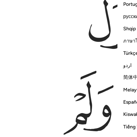
Portu
русск
Shqip
ภาษา
Türkç
اردو
ﲴ
简体
Melay
Españ
Kiswah
Tiếng 