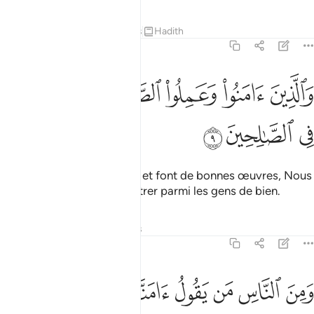
Tafsirs
Leçons
Réflexions
Hadith
29:9
ﱦ
ﱧ
ﱨ
ﱩ
الذين امنوا وعملوا الصالحات لندخلنهم في الصالحين ٩
ﱪ
َٱلَّذِينَ ءَامَنُوا۟ وَعَمِلُوا۟ ٱلصَّـٰلِحَـٰتِ لَنُدْخِلَنَّهُمْ فِى ٱلصَّـٰلِ
ﱫ
ﱬ
ﱭ
Et quant à ceux qui croient et font de bonnes œuvres, Nous
les ferons certainement entrer parmi les gens de bien.
Tafsirs
Leçons
Réflexions
29:10
ﱮ
ﱯ
ﱰ
ﱱ
ﱲ
ﱳ
ﱴ
ﱵ
من الناس من يقول امنا بالله فاذا اوذي في الله جعل فتنة الناس كعذاب 
َمِنَ ٱلنَّاسِ مَن يَقُولُ ءَامَنَّا بِٱللَّهِ فَإِذَآ أُوذِىَ فِى ٱللَّهِ جَعَلَ فِتْ