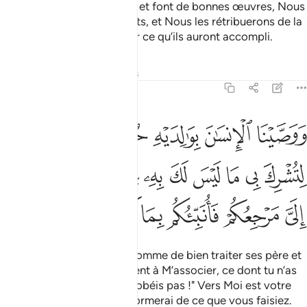
Et quant à ceux qui croient et font de bonnes œuvres, Nous
leur effacerons leurs méfaits, et Nous les rétribuerons de la
meilleure récompense pour ce qu’ils auront accompli.
Tafsirs
Leçons
Réflexions
29:8
ﱎ
ﱏ
ﱐ
ﱑﱒ
ﱓ
ﱔ
وصينا الانسان بوالديه حسنا وان جاهداك لتشرك بي ما ليس لك به علم ف
َوَصَّيْنَا ٱلْإِنسَـٰنَ بِوَٰلِدَيْهِ حُسْنًۭا ۖ وَإِن جَـٰهَدَاكَ لِتُشْرِكَ بِى مَا لَيْسَ لَكَ بِهِۦ عِلْمٌۭ ف
ﱕ
ﱖ
ﱗ
ﱘ
ﱙ
ﱚ
ﱛ
ﱜ
ﱝﱞ
ﱟ
ﱠ
ﱡ
ﱢ
ﱣ
ﱤ
ﱥ
Et Nous avons enjoint à l’homme de bien traiter ses père et
mère, et "si ceux-ci te forcent à M’associer, ce dont tu n’as
aucun savoir, alors ne leur obéis pas !" Vers Moi est votre
retour, et alors Je vous informerai de ce que vous faisiez.