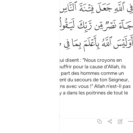
ﱶ
ﱷ
ﱸ
ﱹ
ﱺ
ﱻ
ﱼﱽ
ﱾ
ﱿ
ﲀ
ﲁ
ﲂ
ﲃ
ﲄ
ﲅ
ﲆﲇ
ﲈ
ﲉ
ﲊ
ﲋ
ﲌ
ﲍ
ﲎ
ﲏ
Et parmi les gens il en est qui disent : "Nous croyons en
Allah !" Puis, si on les fait souffrir pour la cause d’Allah, ils
considèrent l’épreuve de la part des hommes comme un
châtiment d’Allah. Or, s’il vient du secours de ton Seigneur,
ils diront certes: "Nous étions avec vous !" Allah n’est-Il pas
le meilleur à savoir ce qu’il y a dans les poitrines de tout le
monde ?
Tafsirs
Leçons
Réflexions
29:11