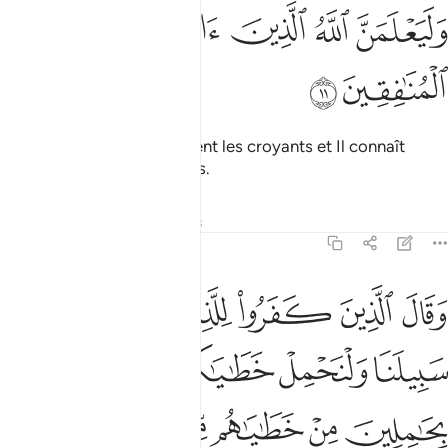
ﲐ
ﲑ
ﲒ
ليعلمن الله الذين امنوا وليعلمن المنافقين ١١
ﲓ
ﲔ
َلَيَعْلَمَنَّ ٱللَّهُ ٱلَّذِينَ ءَامَنُوا۟ وَلَيَعْلَمَنَّ ٱلْمُنَـٰفِقِينَ ١١
ﲕ
ﲖ
Et Allah connaît parfaitement les croyants et Il connaît
parfaitement les hypocrites.
Tafsirs
Leçons
Réflexions
29:12
ﲗ
ﲘ
ﲙ
ﲚ
ﲛ
ﲜ
قال الذين كفروا للذين امنوا اتبعوا سبيلنا ولنحمل خطاياكم وما هم بح
َقَالَ ٱلَّذِينَ كَفَرُوا۟ لِلَّذِينَ ءَامَنُوا۟ ٱتَّبِعُوا۟ سَبِيلَنَا وَلْنَحْمِلْ خَطَـٰيَـٰكُمْ وَمَا هُم بِح
ﲝ
ﲞ
ﲟ
ﲠ
ﲡ
ﲢ
ﲣ
ﲤ
ﲥ
ﲦﲧ
ﲨ