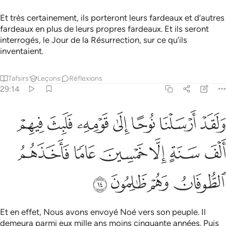
Et très certainement, ils porteront leurs fardeaux et d’autres
fardeaux en plus de leurs propres fardeaux. Et ils seront
interrogés, le Jour de la Résurrection, sur ce qu’ils
inventaient.
Tafsirs
Leçons
Réflexions
29:14
ﲸ
ﲹ
ﲺ
ﲻ
ﲼ
ﲽ
ﲾ
لقد ارسلنا نوحا الى قومه فلبث فيهم الف سنة الا خمسين عاما فاخذهم
َلَقَدْ أَرْسَلْنَا نُوحًا إِلَىٰ قَوْمِهِۦ فَلَبِثَ فِيهِمْ أَلْفَ سَنَةٍ إِلَّا خَمْسِينَ عَامًۭا فَ
ﲿ
ﳀ
ﳁ
ﳂ
ﳃ
ﳄ
ﳅ
ﳆ
ﳇ
ﳈ
Et en effet, Nous avons envoyé Noé vers son peuple. Il
demeura parmi eux mille ans moins cinquante années. Puis