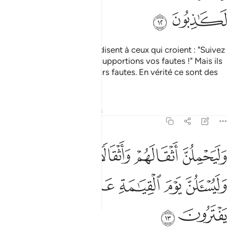
ﲩ
ﲪ
Et ceux qui ne croient pas disent à ceux qui croient : "Suivez
notre sentier, et que nous supportions vos fautes !" Mais ils
ne supporteront rien de leurs fautes. En vérité ce sont des
menteurs.
Tafsirs
Leçons
Réflexions
29:13
ﲫ
ﲬ
ﲭ
ﲮ
ﲯﲰ
ليحملن اثقالهم واثقالا مع اثقالهم وليسالن يوم القيامة عما كانوا يفترون 
َلَيَحْمِلُنَّ أَثْقَالَهُمْ وَأَثْقَالًۭا مَّعَ أَثْقَالِهِمْ ۖ وَلَيُسْـَٔلُنَّ يَوْمَ ٱلْقِيَـٰمَةِ عَمَّا كَان
ﲱ
ﲲ
ﲳ
ﲴ
ﲵ
ﲶ
ﲷ