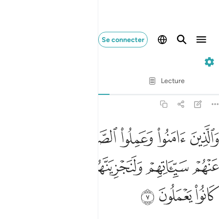
Se connecter
29. Al-'Ankabut
Ayah par Ayah
Lecture
Traduction
: Muhammad Hamidullah
29:7
ﱁ
ﱂ
ﱃ
ﱄ
ﱅ
الذين امنوا وعملوا الصالحات لنكفرن عنهم سيياتهم ولنجزينهم احسن ال
َٱلَّذِينَ ءَامَنُوا۟ وَعَمِلُوا۟ ٱلصَّـٰلِحَـٰتِ لَنُكَفِّرَنَّ عَنْهُمْ سَيِّـَٔاتِهِمْ وَلَنَجْزِيَنَّ
ﱆ
ﱇ
ﱈ
ﱉ
ﱊ
ﱋ
ﱌ
ﱍ