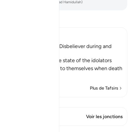
-
French Translation(Muhammad Hamidullah)
Lisez le Tafsir
Ibn Kathir (Abridged)
The Condition of the Disbeliever during and
after Death
Allah informs us of the state of the idolators
who are doing wrong to themselves when death
app
…
En savoir plus
Plus de Tafsirs
Voir Qiraat
Ce verset a 1 Jonctions
Voir les jonctions
Leçons