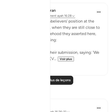
In the Shade of the Quran
il y a 31 semaines
·
Référencement
ayah 16:28
The surah paints the unbelievers' position at the
moment of their death, when they are still close to
earth and to all the falsehood they asserted here,
and all their evil scheming:
"These will then offer their submission, saying: 'We
have done no wrong!'" (V...
Voir plus
0
0
Lire plus de leçons
Réflexions
Yazin
il y a 6 ans
·
Référencement
ayah 16:26-31