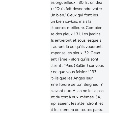
mauvaise la demeure des orgueilleux !
30
.
Et on dira
à ceux qui étaient pieux : "Qu’a fait descendre votre
Seigneur ?" Ils diront : "Un bien." Ceux qui font les
bonnes œuvres auront un bien ici-bas; mais la
demeure de l’au-delà est certes meilleure. Combien
agréable sera la Demeure des pieux !
31
.
Les jardins
du séjour (éternel), où ils entreront et sous lesquels
coulent les ruisseaux. Ils auront là ce qu’ils voudront;
c’est ainsi qu’Allah récompense les pieux.
32
.
Ceux
dont les Anges reprennent l’âme - alors qu’ils sont
bons - [les Anges leur] disent : "Paix (Salâm) sur vous
! Entrez au Paradis, pour ce que vous faisiez !"
33
.
[Les infidèles] attendent-ils que les Anges leur
viennent, ou que survienne l’ordre de ton Seigneur ?
Ainsi agissaient les gens avant eux. Allah ne les a pas
lésés; mais ils se faisaient du tort à eux-mêmes.
34
.
Les méfaits qu’ils accomplissaient les atteindront, et
ce dont ils se moquaient les cernera de toutes parts.