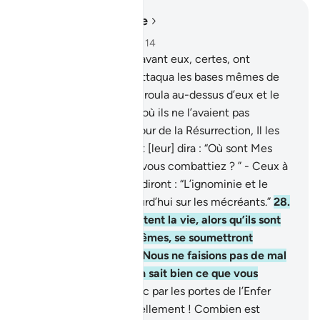
Lire dans le contexte
Chapitre 16, Page 270, Juz 14
26
.
Ceux qui ont vécu avant eux, certes, ont
comploté, mais Allah attaqua les bases mêmes de
leur bâtisse. Le toit s’écroula au-dessus d’eux et le
châtiment les surprit d’où ils ne l’avaient pas
pressenti.
27
.
Puis, le Jour de la Résurrection, Il les
couvrira d’ignominie, et [leur] dira : “Où sont Mes
associés pour lesquels vous combattiez ? ” - Ceux à
qui le savoir fut donné diront : “L’ignominie et le
malheur tombent aujourd’hui sur les mécréants.”
28
.
Ceux à qui les Anges ôtent la vie, alors qu’ils sont
injustes envers eux-mêmes, se soumettront
humiliés, (et diront) : "Nous ne faisions pas de mal
!" - "Mais, en fait, Allah sait bien ce que vous
faisiez."
29
.
Entrez donc par les portes de l’Enfer
pour y demeurer éternellement ! Combien est