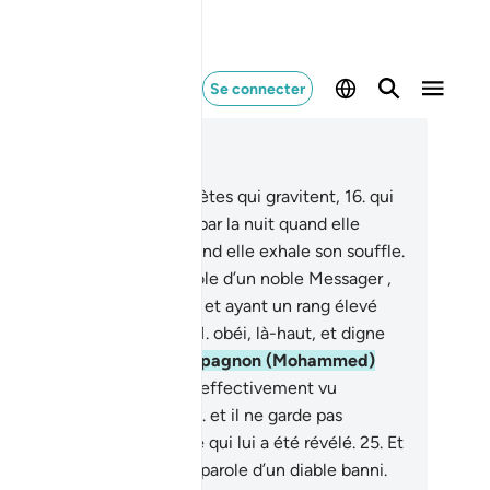
Se connecter
re dans le contexte
pitre 81, Page 586, Juz 30
.
Non!... Je jure par les planètes qui gravitent,
16
.
qui
rent et disparaissent,
17
.
par la nuit quand elle
vient,
18
.
et par l’aube quand elle exhale son souffle.
.
Ceci [le Coran] est la parole d’un noble Messager ,
.
doué d’une grande force, et ayant un rang élevé
près du Maitre du Trône,
21
.
obéi, là-haut, et digne
 confiance.
22
.
Votre compagnon (Mohammed)
est nullement fou.
23
.
Il l’a effectivement vu
briel), au clair horizon,
24
.
et il ne garde pas
arement pour lui-même ce qui lui a été révélé.
25
.
Et
i [le Coran] n’est point la parole d’un diable banni.