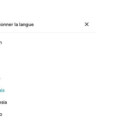
ionner la langue
Se connecter
Li
h
Cha
15
ﲡ
ﲢ
ﲣ
ﲤ
cou
sur
t fou.
19
ف
20
Lire la suite
is
au
de
esia
n’
(Ga
no
av
Al-Kunnas
cec