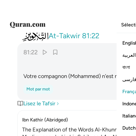
Sélect
081
وما صاحبكم بمجنون ٢٢
At-Takwir
81:22
Englis
81:22
العربية
বাংলা
Votre compagnon (Mohammed) n’est nullemen
ارسی
Mot par mot
França
Lisez le Tafsir
Indon
Italia
Ibn Kathir (Abridged)
Dutch
The Explanation of the Words Al-Khunnas and 