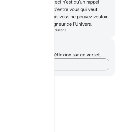
.
Où allez-vous donc.
27
.
Ceci n’est qu’un rappel
r l’univers,
28
.
pour celui d’entre vous qui veut
vre le chemin droit.
29
.
Mais vous ne pouvez vouloir,
 si Dieu veut, [Lui], le Seigneur de l’Univers.
ench Translation(Muhammad Hamidullah)
tes et réflexions
us n'avez aucune note ni réflexion sur ce verset.
Notez vos pensées…