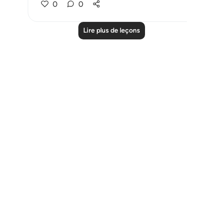
0
0
Lire plus de leçons
Notes
placeholders
close