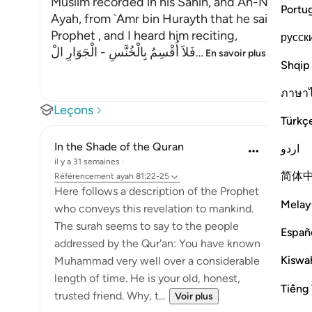
Muslim recorded in his Sahih, and An-Nasa'i in hi
Portu
Ayah, from `Amr bin Hurayth that he said, "I p
Prophet , and I heard him reciting,
русск
فَلاَ أُقْسِمُ بِالْخُنَّسِ - الْجَوَارِ الْ
…
En savoir plus
Shqip
ภาษา
Leçons
Türkç
In the Shade of the Quran
اردو
il y a 31 semaines
·
简体
Référencement
ayah 81:22-25
Here follows a description of the Prophet
Melay
who conveys this revelation to mankind.
The surah seems to say to the people
Españ
addressed by the Qur'an: You have known
Kiswah
Muhammad very well over a considerable
length of time. He is your old, honest,
Tiếng 
trusted friend. Why, t...
Voir plus