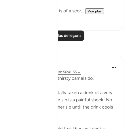
The whole atmosphere is of a scor...
Voir plus
0
0
Lire plus de leçons
Réflexions
A Siddiqui
il y a 5 ans
·
Référencement
ayah 56:41-55
'...you will drink ˹it˺ like thirsty camels do.'
Have you ever accidentally taken a drink of a very
hot beverage? Even one sip is a painful shock! No
one goes back for another sip until the drink cools
off.
But these people are told that they will drink as ...