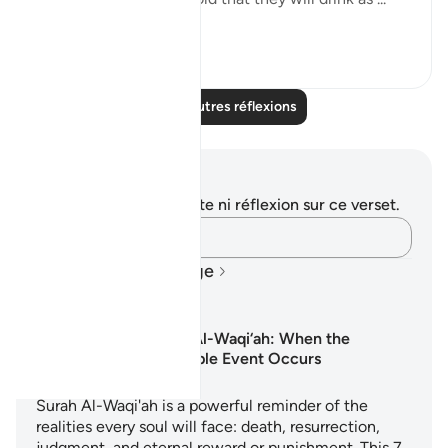
Voir plus
19
4
Lire d'autres réflexions
Notes et réflexions
Vous n'avez aucune note ni réflexion sur ce verset.
Notez vos pensées…
Plans d'Apprentissage
Surah Al-Waqi‘ah: When the
Inevitable Event Occurs
Surah Al-Waqi'ah is a powerful reminder of the
realities every soul will face: death, resurrection,
judgment, and eternal reward or punishment. This 7…