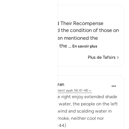
Ibn Kathir (Abridged)
Those on the Left and Their Recompense
After Allah mentioned the condition of those on
the right hand, He then mentioned the
condition of those on the
…
En savoir plus
Plus de Tafsirs
Leçons
In the Shade of the Quran
il y a 31 semaines
·
Référencement
ayah 56:41-48
While the people on the right enjoy extended shade
and constantly flowing water, the people on the left
"dwell amid scorching wind and scalding water in
the shadows of black smoke, neither cool nor
refreshing." (Verses 42-44)