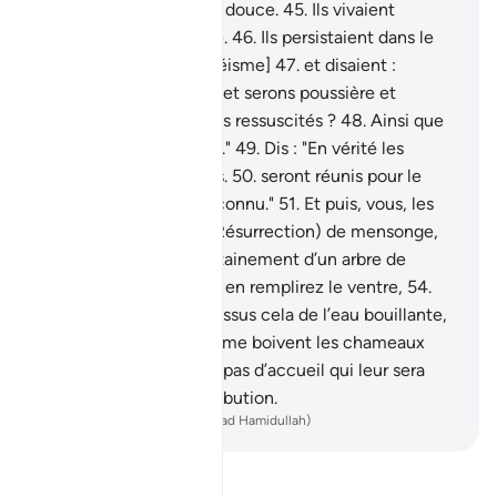
noire.
44
.
Ni fraîche, ni douce.
45
.
Ils vivaient
auparavant dans le luxe.
46
.
Ils persistaient dans le
grand péché [le polythéisme]
47
.
et disaient :
"Quand nous mourrons et serons poussière et
ossements, serons-nous ressuscités ?
48
.
Ainsi que
nos anciens ancêtres?..."
49
.
Dis : "En vérité les
premiers et les derniers.
50
.
seront réunis pour le
rendez-vous d’un jour connu."
51
.
Et puis, vous, les
égarés, qui traitiez (la Résurrection) de mensonge,
52
.
vous mangerez certainement d’un arbre de
Zaqqûm.
53
.
Vous vous en remplirez le ventre,
54
.
puis vous boirez par-dessus cela de l’eau bouillante,
55
.
vous en boirez comme boivent les chameaux
assoiffés.
56
.
Voilà le repas d’accueil qui leur sera
servi, au jour de la Rétribution.
-
French Translation(Muhammad Hamidullah)
Lisez le Tafsir