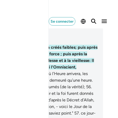
Se connecter
re dans le contexte
pitre 30, Page 410, Juz 21
.
Allah, c’est Lui qui vous a créés faibles; puis après
faiblesse, Il vous donne la force ; puis après la
ce, Il vous réduit à la faiblesse et à la vieillesse: Il
e ce qu’Il veut et c’est Lui l’Omniscient,
Omnipotent.
55
.
Et le jour où l’Heure arrivera, les
iminels jureront qu’ils n’ont demeuré qu’une heure.
st ainsi qu’ils ont été détournés (de la vérité);
56
.
dis que ceux à qui le savoir et la foi furent donnés
ront : "Vous avez demeuré d’après le Décret d’Allah,
qu’au Jour de la Résurrection, - voici le Jour de la
urrection, - mais vous ne saviez point."
57
.
ce jour-