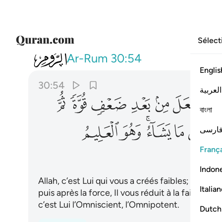
Sélect
030
الله الذي خلقكم من ضعف ثم جعل م
Ar-Rum
30:54
Englis
30:54
العربية
ﱭ
ﱮ
ﱯ
ﱰ
ﱱ
ﱲ
ﱳ
বাংলা
ﱻ
ﱼ
ﱽﱾ
ﱿ
ﲀ
ارسی
França
Indon
Allah, c’est Lui qui vous a créés faibles; puis apr
Italia
puis après la force, Il vous réduit à la faiblesse e
c’est Lui l’Omniscient, l’Omnipotent.
Dutch