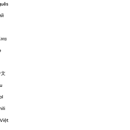
là 
Lire la suite
guês
on 
ий
58
gen
app
"C
ไทย
ai
ifferent stages of creation, one phase
e
pas
t, then from a Nutfah, then from a clot,
vé
nes, then the bones are clothed with
t’é
中文
-
Fr
Plus de Tafsirs
u
No
ol
Vo
ili
Voir les jonctions
Việt
Réflexions