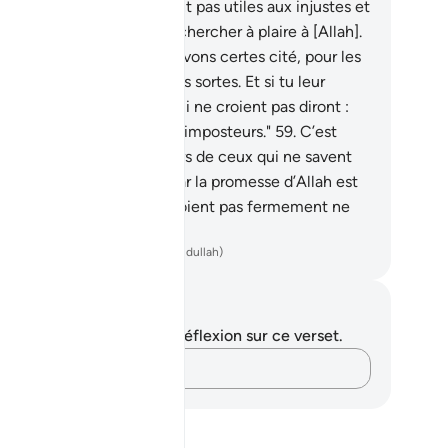
donc, les excuses ne seront pas utiles aux injustes et
ne leur demandera pas à chercher à plaire à [Allah].
.
Et dans ce Coran, Nous avons certes cité, pour les
s, des exemples de toutes sortes. Et si tu leur
ortes un prodige, ceux qui ne croient pas diront :
ertes, vous n’êtes que des imposteurs."
59
.
C’est
nsi qu’Allah scelle les cœurs de ceux qui ne savent
.
60
.
Sois donc patient, car la promesse d’Allah est
rité. Et que ceux qui ne croient pas fermement ne
branlent pas !
ench Translation(Muhammad Hamidullah)
tes et réflexions
us n'avez aucune note ni réflexion sur ce verset.
Notez vos pensées…