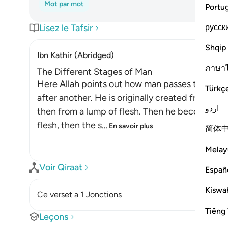
Mot par mot
Portu
русск
Lisez le Tafsir
Shqip
Ibn Kathir (Abridged)
ภาษา
The Different Stages of Man
Here Allah points out how man passes through d
Türkç
after another. He is originally created from dus
اردو
then from a lump of flesh. Then he becomes bo
flesh, then the s
…
En savoir plus
简体
Melay
Voir Qiraat
Españ
Kiswah
Ce verset a 1 Jonctions
Tiếng 
Leçons