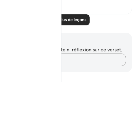
0
0
Lire plus de leçons
Notes et réflexions
Vous n'avez aucune note ni réflexion sur ce verset.
Notez vos pensées…
Notes
placeholders
close