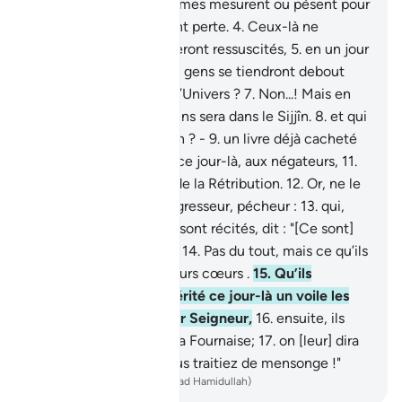
3
.
et qui lorsqu’eux-mêmes mesurent ou pèsent pour
les autres, [leur] causent perte.
4
.
Ceux-là ne
pensent-ils pas qu’ils seront ressuscités,
5
.
en un jour
terrible,
6
.
le jour où les gens se tiendront debout
devant le Seigneur de l’Univers ?
7
.
Non...! Mais en
vérité le livre des libertins sera dans le Sijjîn.
8
.
et qui
te dira ce qu’est le Sijjîn ? -
9
.
un livre déjà cacheté
(achevé).
10
.
Malheur, ce jour-là, aux négateurs,
11
.
qui démentent le jour de la Rétribution.
12
.
Or, ne le
dément que tout transgresseur, pécheur :
13
.
qui,
lorsque Nos versets lui sont récités, dit : "[Ce sont]
des contes d’anciens !"
14
.
Pas du tout, mais ce qu’ils
ont accompli couvre leurs cœurs .
15
.
Qu’ils
prennent garde ! En vérité ce jour-là un voile les
empêchera de voir leur Seigneur,
16
.
ensuite, ils
brûleront certes, dans la Fournaise;
17
.
on [leur] dira
alors : "Voilà ce que vous traitiez de mensonge !"
-
French Translation(Muhammad Hamidullah)