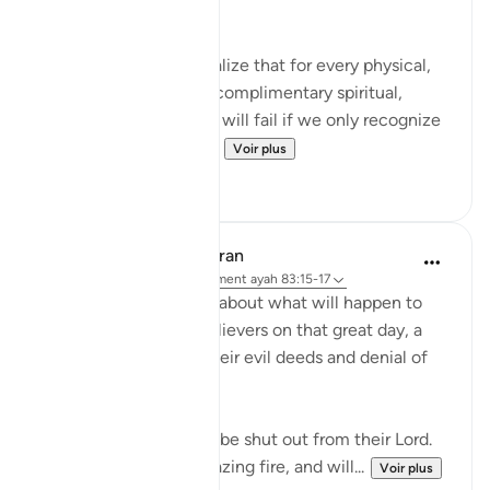
end and really reflect:
It's mind blowing to realize that for every physical,
seen reality, there is a complimentary spiritual,
unseen reality. And we will fail if we only recognize
the physical realities. ...
Voir plus
106
14
In the Shade of the Quran
il y a 31 semaines
·
Référencement
ayah 83:15-17
Here, we are told here about what will happen to
the transgressing unbelievers on that great day, a
destiny which befits their evil deeds and denial of
the truth:
"On that day they shall be shut out from their Lord.
They shall enter the blazing fire, and will...
Voir plus