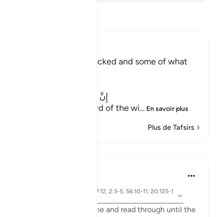
Lisez le Tafsir
Ibn Kathir (Abridged)
The Record of the Wicked and some of what
happens to Them
Allah says truly,
إِنَّ كِتَـبَ الْفُجَّارِ لَفِى سِجِّينٍ
(Nay! Truly, the Record of the wi
…
En savoir plus
Plus de Tafsirs
Leçons
Yasmin Mogahed
il y a 4 ans
·
ayah 69:32, 57:12, 2:3-5, 56:10-11, 20:125-1
Référencement
26, 83:15
I ask you to bear with me and read through until the