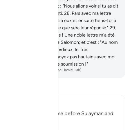
."
27
.
Alors, Salomon dit : "Nous allons voir si tu as dit
la vérité ou si tu as menti.
28
.
Pars avec ma lettre
que voici ! Puis lance-la à eux et ensuite tiens-toi à
l’écart d’eux pour voir ce que sera leur réponse."
29
.
La reine dit : "Ô notables ! Une noble lettre m’a été
lancée.
30
.
Elle vient de Salomon; et c’est : "Au nom
d’Allah, le Tout Miséricordieux, le Très
Miséricordieux.
31
.
Ne soyez pas hautains avec moi
et venez à moi en toute soumission !"
-
French Translation(Muhammad Hamidullah)
Lisez le Tafsir
Ibn Kathir (Abridged)
How the Hoopoe came before Sulayman and
told Him about Saba'
Allah says: