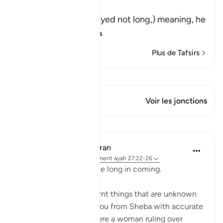
فَمَكَثَ غَيْرَ بَعِيدٍ
(But (the hoopoe) stayed not long,) meaning, he
was abse
…
En savoir plus
Plus de Tafsirs
Voir Qiraat
Ce verset a 2 Jonctions
Voir les jonctions
Leçons
In the Shade of the Quran
il y a 31 semaines
·
Référencement
ayah 27:22-26
The hoopoe did not take long in coming.
He said: 'I have just learnt things that are unknown
to you, and I come to you from Sheba with accurate
information. I found there a woman ruling over