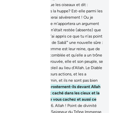
20
.
Puis, il passa en revue les oiseaux et dit :
"Pourquoi ne vois-je pas la huppe? Est-elle parmi les
absents ?
21
.
Je la châtierai sévèrement ! Ou je
l’égorgerai ! Ou bien elle m’apportera un argument
explicite."
22
.
Mais elle n’était restée (absente) que
peu de temps et dit : "J’ai appris ce que tu n’as point
appris; et je te rapporte de Sabâ’" une nouvelle sûre :
23
.
J’ai trouvé qu’une femme est leur reine, que de
toute chose elle a été comblée et qu’elle a un trône
magnifique.
24
.
Je l’ai trouvée, elle et son peuple, se
prosternant devant le soleil au lieu d’Allah. Le Diable
(Satan) leur a embelli leurs actions, et les a
détournés du droit chemin, et ils ne sont pas bien
guidés.
25
.
Que ne se prosternent-ils devant Allah
qui fait sortir ce qui est caché dans les cieux et la
Terre, et qui sait ce que vous cachez et aussi ce
que vous divulguez ?
26
.
Allah ! Point de divinité
[véritable] à part Lui, le Seigneur du Trône Immense