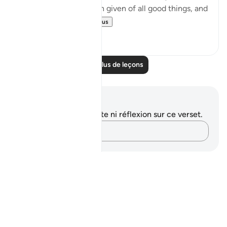
them; and she has been given of all good things, and
hers is a magni...
Voir plus
0
0
Lire plus de leçons
Notes et réflexions
Vous n'avez aucune note ni réflexion sur ce verset.
Notez vos pensées…