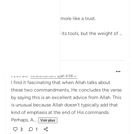
We call it a right.
But sometimes it feels more like a trust.
The world has changed its tools, but the weight of ...
Voir plus
7
2
QuranicQuest -
il y a 2 ans
·
Référencement
ayah 4:58
I find it fascinating that when Allah talks about
these two commandments, He concludes the verse
by saying this is an excellent advice from Allah. This
is unusual because Allah doesn't typically add that
kind of emphasis at the end of His commands.
Perhaps, A...
Voir plus
3
1