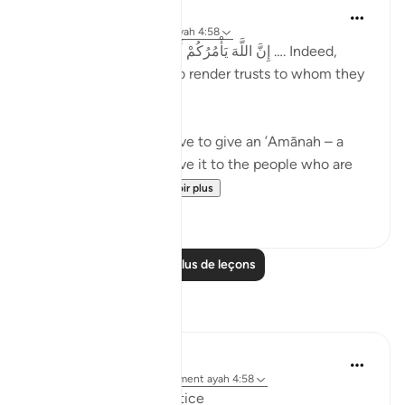
Taimiyyah Zubair
il y a 4 ans
·
Référencement
ayah 4:58
إِنَّ اللَّهَ يَأْمُرُكُمْ أَن تُؤَدُّوا الْأَمَانَاتِ إِلَىٰ أَهْلِهَا …. Indeed,
Allah commands you to render trusts to whom they
are due…
Meaning, when you have to give an ’Amānah – a
responsibility – then give it to the people who are
worthy of it; peop...
Voir plus
20
1
Lire plus de leçons
Réflexions
Suleiman Hani
il y a 21 semaines
·
Référencement
ayah 4:58
Power as Trust and Justice