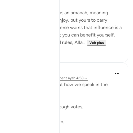
Allah frames authority as an amanah, meaning
power is not yours to enjoy, but yours to carry
without betrayal. This verse warns that influence is a
moral test: the moment you can benefit yourself,
exclude others, or bend rules, Alla...
Voir plus
23
2
Shahid Rao
il y a 21 semaines
·
Référencement
ayah 4:58
Sometimes I think about how we speak in the
modern world.
We raise our voices through votes.
A small mark on paper.
A quiet click on a screen.