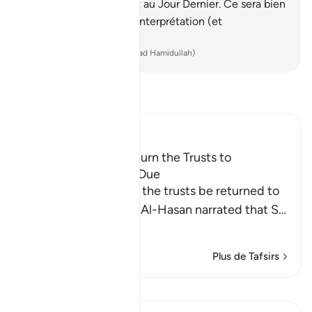
vous croyez en Allah et au Jour Dernier. Ce sera bien
mieux et de meilleure interprétation (et
aboutissement).
-
French Translation(Muhammad Hamidullah)
Lisez le Tafsir
Ibn Kathir (Abridged)
The Command to Return the Trusts to
Whomever They Are Due
Allah commands that the trusts be returned to
their rightful owners. Al-Hasan narrated that S
…
En savoir plus
Plus de Tafsirs
Leçons