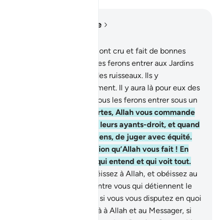
Lire dans le contexte
Chapitre 4, Page 87, Juz 5
57
.
Et quant à ceux qui ont cru et fait de bonnes
œuvres, bientôt Nous les ferons entrer aux Jardins
sous lesquels coulent des ruisseaux. Ils y
demeureront éternellement. Il y aura là pour eux des
épouses purifiées. Et Nous les ferons entrer sous un
ombrage épais .
58
.
Certes, Allah vous commande
de rendre les dépôts à leurs ayants-droit, et quand
vous jugez entre des gens, de juger avec équité.
Quelle bonne exhortation qu’Allah vous fait ! En
vérité, Allah est Celui qui entend et qui voit tout.
59
.
Ô les croyants ! Obéissez à Allah, et obéissez au
Messager et à ceux d’entre vous qui détiennent le
commandement . Puis, si vous vous disputez en quoi
que ce soit, renvoyez-là à Allah et au Messager, si