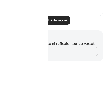
Voir plus
0
0
Lire plus de leçons
Notes et réflexions
Vous n'avez aucune note ni réflexion sur ce verset.
Notez vos pensées…
Notes
placeholders