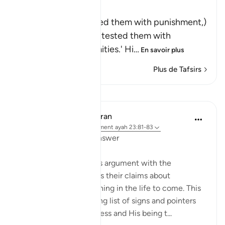
وَلَقَدْ أَخَذْنَـهُمْ بِالْعَذَابِ
(And indeed We seized them with punishment,)
means, `We tried and tested them with
difficulties and calamities.' Hi
…
En savoir plus
Plus de Tafsirs
Leçons
In the Shade of the Quran
il y a 31 semaines
·
Référencement
ayah 23:81-83
Questions with One Answer
The surah now stops its argument with the
unbelievers, and reports their claims about
resurrection and reckoning in the life to come. This
discussion follows a long list of signs and pointers
confirming God's oneness and His being t...