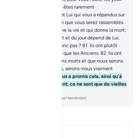
et les cœurs. Mais vous êtes rarement
reconnaissants.
79
.
C’est Lui qui vous a répandus sur
la Terre, et c’est vers Lui que vous serez rassemblés.
80
.
Et c’est Lui qui donne la vie et qui donne la mort;
et l’alternance de la nuit et du jour dépend de Lui.
Ne raisonnerez-vous donc pas ?
81
.
Ils ont plutôt
tenu les mêmes propos que les Anciens.
82
.
Ils ont
dit : "Lorsque nous serons morts et que nous serons
poussière et ossements, serons-nous vraiment
ressuscités ?
83
.
On nous a promis cela, ainsi qu’à
nos ancêtres auparavant; ce ne sont que de vieilles
sornettes."
-
French Translation(Muhammad Hamidullah)
Lisez le Tafsir
Ibn Kathir (Abridged)