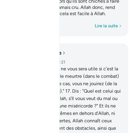
des langues effilées, alors qu’ils sont chiches à faire
le bien. Ceux-là n’ont jamais cru. Allah donc, rend
vaines leurs actions. Et cela est facile à Allah.
Mot par mot
Lire la suite
Lire dans le contexte
Chapitre 33, Page 420, Juz 21
16
.
Dis : "Jamais la fuite ne vous sera utile si c’est la
mort (sans combat) ou le meurtre (dans le combat)
que vous fuyez; dans ce cas, vous ne jouirez (de la
vie) que peu (de temps)."
17
.
Dis : "Quel est celui qui
peut vous protéger d’Allah, s’Il vous veut du mal ou
s’Il veut vous accorder une miséricorde ?" Et ils ne
trouveront pour eux- mêmes en dehors d’Allah, ni
allié ni secoureur.
18
.
Certes, Allah connaît ceux
d’entre vous qui suscitent des obstacles, ainsi que