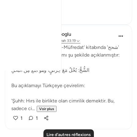
Voir plus
2
1
Muhammet Elbir Habiboglu
il y a 2 ans
·
Référencement
ayah 33:19
Rağıb el-İsfahani'nin 'el-Müfredat' kitabında 'شحح'
(şuhh) kelimesinin anlamı şu şekilde açıklanmıştır:
الشُّحُّ: بُخْلٌ مَعَ حِرْصٍ، وهو أَبْلَغُ مِنَ البُخْلِ
Bu açıklamayı Türkçeye çevirelim:
'Şuhh: Hırs ile birlikte olan cimrilik demektir. Bu,
sadece ci...
Voir plus
1
1
Lire d'autres réflexions