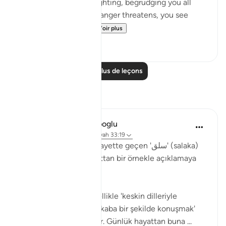
ever take part in the fighting, begrudging you all
help. But then, when danger threatens, you see
them looking to yo...
Voir plus
0
0
Lire plus de leçons
Réflexions
Muhammet Elbir Habiboglu
il y a 2 ans
·
Référencement
ayah 33:19
Tabii, Ahzab Suresi 19. ayette geçen 'سلق' (salaka)
kelimesini günlük hayattan bir örnekle açıklamaya
çalışayım.
Bu ayette kelime, genellikle 'keskin dilleriyle
incitmek' veya 'sert ve kaba bir şekilde konuşmak'
anlamında kullanılmıştır. Günlük hayattan buna ...