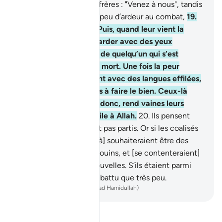
ceux qui disent à leurs frères : "Venez à nous", tandis
qu’ils ne déploient que peu d’ardeur au combat,
19
.
avares à votre égard. Puis, quand leur vient la
peur, tu les vois te regarder avec des yeux
révulsés, comme ceux de quelqu’un qui s’est
évanoui par peur de la mort. Une fois la peur
passée, ils vous lacèrent avec des langues effilées,
alors qu’ils sont chiches à faire le bien. Ceux-là
n’ont jamais cru. Allah donc, rend vaines leurs
actions. Et cela est facile à Allah.
20
.
Ils pensent
que les coalisés ne sont pas partis. Or si les coalisés
revenaient, [ces gens-là] souhaiteraient être des
nomades parmi les Bédouins, et [se contenteraient]
de demander de vos nouvelles. S’ils étaient parmi
vous, ils n’auraient combattu que très peu.
-
French Translation(Muhammad Hamidullah)
Lisez le Tafsir