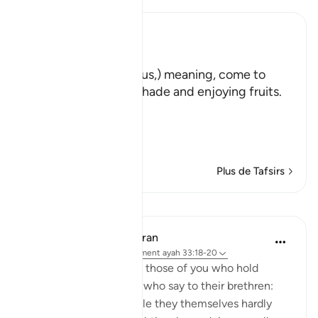
Ibn Kathir (Abridged)
هَلُمَّ إِلَيْنَا
(Come here towards us,) meaning, come to
where we are in the shade and enjoying fruits.
But in spite of that,
وَلاَ يَأْتُونَ الْب
…
En savoir plus
Plus de Tafsirs
Leçons
In the Shade of the Quran
il y a 31 semaines
·
Référencement
ayah 33:18-20
God is indeed aware of those of you who hold
others back; and those who say to their brethren:
'Come and join us,' while they themselves hardly