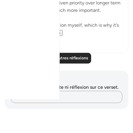
immediate needs are given priority over longer term
ones — even those much more important.
I suffer from this affliction myself, which is why it’s
important for...
Voir plus
10
1
Lire d'autres réflexions
Notes et réflexions
Vous n'avez aucune note ni réflexion sur ce verset.
Notez vos pensées…