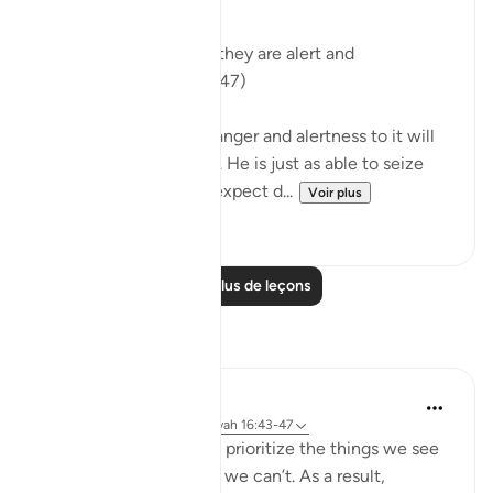
"will seize them when they are alert and
apprehensive?" (Verse 47)
Their expectation of danger and alertness to it will
not frustrate God's will. He is just as able to seize
them when they fully expect d...
Voir plus
0
0
Lire plus de leçons
Réflexions
Yazin
il y a 6 ans
·
Référencement
ayah 16:43-47
As humans, we tend to prioritize the things we see
and feel, over the stuff we can’t. As a result,