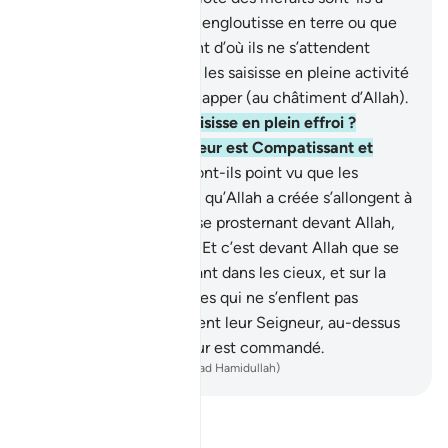
l’abri de ce qu’Allah les engloutisse en terre ou que
leur vienne le châtiment d’où ils ne s’attendent
point?
46
.
Ou bien qu’Il les saisisse en pleine activité
sans qu’ils puissent échapper (au châtiment d’Allah).
47
.
Ou bien qu’Il les saisisse en plein effroi ?
Vraiment, votre Seigneur est Compatissant et
Miséricordieux.
48
.
N’ont-ils point vu que les
ombres de toute chose qu’Allah a créée s’allongent à
droite et à gauche, en se prosternant devant Allah,
en toute humilité ?
49
.
Et c’est devant Allah que se
prosterne tout être vivant dans les cieux, et sur la
Terre; ainsi que les Anges qui ne s’enflent pas
d’orgueil .
50
.
Ils craignent leur Seigneur, au-dessus
d’eux, et font ce qui leur est commandé.
-
French Translation(Muhammad Hamidullah)
Lisez le Tafsir