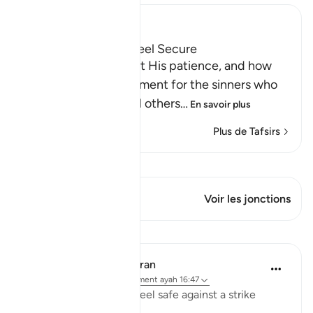
Ibn Kathir (Abridged)
How the Guilty can feel Secure
Allah informs us about His patience, and how
He delays the punishment for the sinners who
do evil things and call others
…
En savoir plus
Plus de Tafsirs
Voir Qiraat
Ce verset a 1 Jonctions
Voir les jonctions
Leçons
In the Shade of the Quran
il y a 31 semaines
·
Référencement
ayah 16:47
Or do the unbelievers feel safe against a strike
which