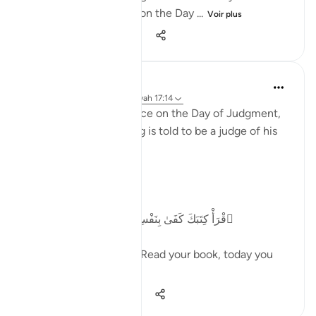
remember your family on the Day ...
Voir plus
27
4
720
Abu Bakr Zoud
il y a 5 ans
·
Référencement
ayah 17:14
From the greatest justice on the Day of Judgment,
is that the human being is told to be a judge of his
own deeds.
Allah ﷻ says:
ٱقْرَأْ كِتَبَكَ كَفَىٰ بِنَفْسِكَ ٱلْيَوْمَ عَلَيْكَ حَسِيبًۭا
'(It will be said to him) Read your book, today you
are enough to...
Voir plus
33
3
546