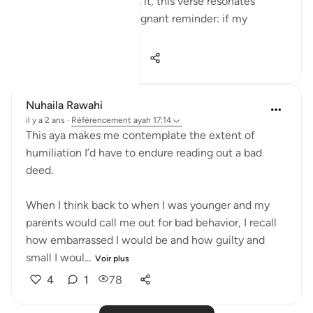
yet. When I think about it, this verse resonates
deeply, serving as a poignant reminder: if my
researc...
Voir plus
19
2
125
Nuhaila Rawahi
il y a 2 ans
·
Référencement
ayah 17:14
This aya makes me contemplate the extent of
humiliation I’d have to endure reading out a bad
deed.
When I think back to when I was younger and my
parents would call me out for bad behavior, I recall
how embarrassed I would be and how guilty and
small I woul...
Voir plus
4
1
78