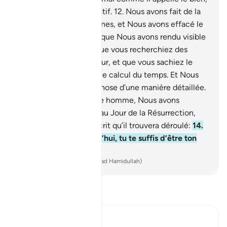
car l’homme est très hâtif.
12
.
Nous avons fait de la
nuit et du jour deux signes, et Nous avons effacé le
signe de la nuit, tandis que Nous avons rendu visible
le signe du jour, pour que vous recherchiez des
grâces de votre Seigneur, et que vous sachiez le
nombre des années et le calcul du temps. Et Nous
avons expliqué toute chose d’une manière détaillée.
13
.
Et au cou de chaque homme, Nous avons
attaché son œuvre. Et au Jour de la Résurrection,
Nous lui sortirons un écrit qu’il trouvera déroulé:
14
.
"Lis ton écrit ! Aujourd’hui, tu te suffis d’être ton
propre comptable."
-
French Translation(Muhammad Hamidullah)
Lisez le Tafsir
Ibn Kathir (Abridged)