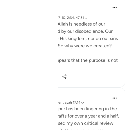
Salihu Abba
il y a 22 semaines
·
Référencement
ayah 17:14, 91:7-10, 2:34, 47:31
We are often told that Allah is needless of our
worship and unaffected by our disobedience. Our
prayers do not increase His kingdom, nor do our sins
diminish His authority. So why were we created?
Reflecting deeply, it appears that the purpose is not
to prove...
Voir plus
16
1
339
Iraj Marjan
l’année dernière
·
Référencement
ayah 17:14
My second research paper has been lingering in the
folder of incomplete drafts for over a year and a half.
Because, it has not passed my own critical review