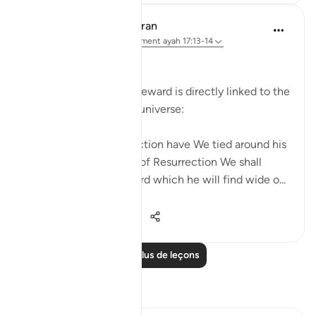
In the Shade of the Quran
il y a 32 semaines
·
Référencement
ayah 17:13-14
Personal Responsibility
The law of action and reward is directly linked to the
meticulous law of the universe:
Every human being's action have We tied around his
own neck. On the Day of Resurrection We shall
produce for him a record which he will find wide o...
Voir plus
0
0
298
Lire plus de leçons
Réflexions