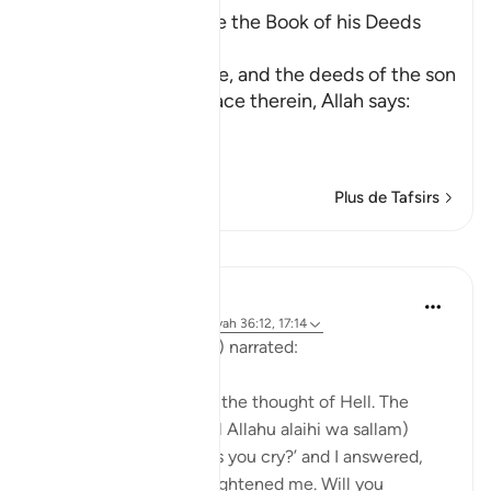
Every Person will have the Book of his Deeds
with Him
After mentioning time, and the deeds of the son
of Adam that take place therein, Allah says:
وَكُل
…
En savoir plus
Plus de Tafsirs
Leçons
Waleed Basyouni
il y a 5 ans
·
Référencement
ayah 36:12, 17:14
Aisha (radi Allahu anha) narrated:
'Once I began to cry at the thought of Hell. The
Messenger of Allah (sal Allahu alaihi wa sallam)
asked me, ‘What makes you cry?’ and I answered,
‘The thought of Hell frightened me. Will you