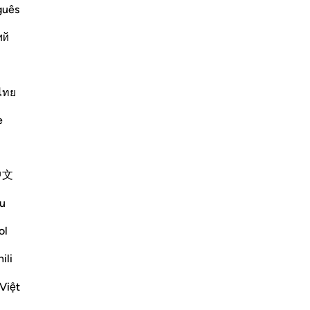
pa
guês
là 
ий
fo
ms
tro
rongest oaths that if He enriches them
moq
 be among the righteous. However, they
ch
ไทย
 their words. The consequence of th
…
po
e
de
Plus de Tafsirs
leu
en
中文
ge
-
Fr
u
Voir les jonctions
ol
No
Réflexions
Vo
ili
Salah Sheikh
Việt
il y a 5 ans
·
Référencement
ayah 3:134, 9:75-79