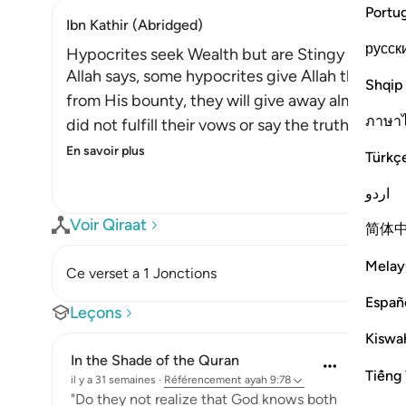
Portu
Ibn Kathir (Abridged)
русск
Hypocrites seek Wealth but are Stingy with Al
Allah says, some hypocrites give Allah their st
Shqip
from His bounty, they will give away alms and
ภาษา
did not fulfill their vows or say the truth with
En savoir plus
Türkç
اردو
Voir Qiraat
简体
Melay
Ce verset a 1 Jonctions
Españ
Leçons
Kiswah
In the Shade of the Quran
Tiếng 
il y a 31 semaines
·
Référencement
ayah 9:78
"Do they not realize that God knows both