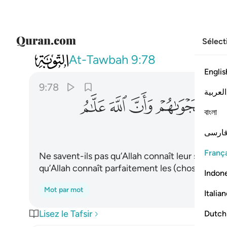
Sélect
009
الم يعلموا ان الله يعلم سرهم ونجواهم و
At-Tawbah
9:78
Englis
9:78
العربية
ﲰ
ﲱ
ﲲ
ﲳ
বাংলা
ارسی
França
Ne savent-ils pas qu’Allah connaît leur secret e
qu’Allah connaît parfaitement les (choses) inc
Indon
Mot par mot
Italia
Lisez le Tafsir
Dutch