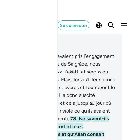
Se connecter
re dans le contexte
pitre 9, Page 199, Juz 10
.
Et parmi eux il en est qui avaient pris l’engagement
ers Allah : "S’il nous donne de Sa grâce, nous
yerons, certes, l’aumône (Az-Zakât), et serons du
mbre des gens de bien."
76
.
Mais, lorsqu’Il leur donna
Sa grâce, ils s’en montrèrent avares et tournèrent le
 en faisant volte-face.
77
.
Il a donc suscité
ypocrisie dans leurs cœurs, et cela jusqu’au jour où
 Le rencontreront, pour avoir violé ce qu’ils avaient
mis à Allah et pour avoir menti.
78
.
Ne savent-ils
s qu’Allah connaît leur secret et leurs
nversations confidentielles et qu’Allah connaît